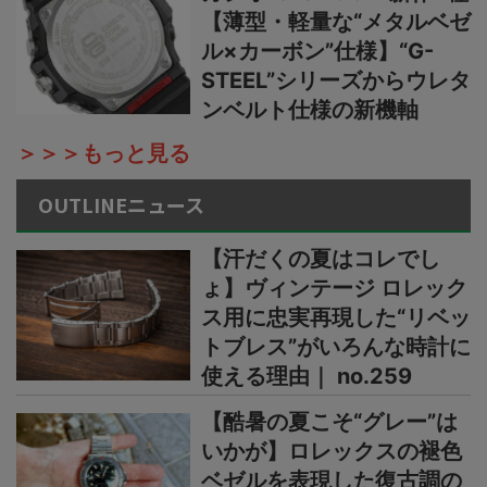
【薄型・軽量な“メタルベゼ
ル×カーボン”仕様】“G-
STEEL”シリーズからウレタ
ンベルト仕様の新機軸
＞＞＞もっと見る
OUTLINEニュース
【汗だくの夏はコレでし
ょ】ヴィンテージ ロレック
ス用に忠実再現した“リベッ
トブレス”がいろんな時計に
使える理由｜ no.259
【酷暑の夏こそ“グレー”は
いかが】ロレックスの褪色
ベゼルを表現した復古調の