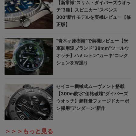
【新常識“スリム・ダイバーズウオッ
チ”3種】スピニカー“スペンス
300”新作モデルを実機レビュー【修
正版】
“青木ヶ原樹海”で実機レビュー【米
軍御用達ブランド“38mm”ツールウ
オッチ】ハミルトン“カーキ”コレク
ションを深掘り
セイコー機械式ムーヴメント搭載
【300m防水“価格破壊”ダイバーズ
ウオッチ】超軽量フォージドカーボ
ン採用“アンダーン”新作
＞＞＞もっと見る