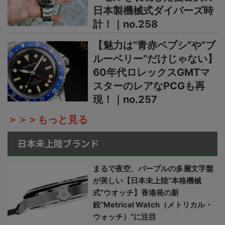
日本製機械式ダイバーズ時
計！｜no.258
【魅力は“青赤ペプシ”や“ブ
ルーベリー”だけじゃない】
60年代ロレックスGMTマ
スターのレアなPCGも再
現！｜no.257
＞＞＞もっと見る
日本未上陸ブランド
まるで夜空、パープルの多層文字盤
が美しい【日本未上陸“本格機械
式”ウオッチ】香港発の新
鋭“Metrical Watch（メトリカル・
ウォッチ）”に注目