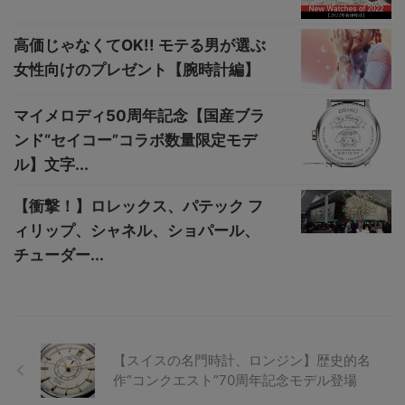
高価じゃなくてOK!! モテる男が選ぶ
女性向けのプレゼント【腕時計編】
マイメロディ50周年記念【国産ブラ
ンド“セイコー”コラボ数量限定モデ
ル】文字...
【衝撃！】ロレックス、パテック フ
ィリップ、シャネル、ショパール、
チューダー...
【スイスの名門時計、ロンジン】歴史的名
作“コンクエスト”70周年記念モデル登場