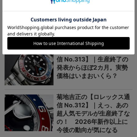
菊地吉正の【ロレックス通
信 No.314】｜技術力を誇
示するグラフィカルで繊細
なジュビリーダイアルモチ
ーフ
菊地吉正の【ロレックス通
信 No.313】｜生産終了の
発表からほぼ2カ月。実勢
価格はいまおいくら？
菊地吉正の【ロレックス通
信 No.312】｜えっ、あの
超人気モデルが生産終了な
の！ 2026年新作以上に
今後の動向が気になる