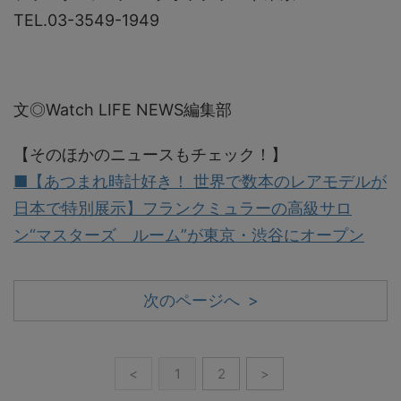
TEL.03-3549-1949
文◎Watch LIFE NEWS編集部
【そのほかのニュースもチェック！】
■【あつまれ時計好き！ 世界で数本のレアモデルが
日本で特別展示】フランクミュラーの高級サロ
ン“マスターズ ルーム”が東京・渋谷にオープン
次のページへ >
<
1
2
>