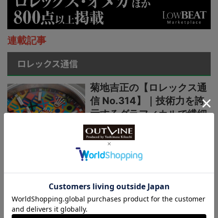
連載記事
ロレックス通信
菊地吉正の【ロレックス通
信 No.314】｜技術力を誇
示するグラフィカルで繊細
なジュビリーダイアルモチ
ーフ
菊地吉正の【ロレックス通
信 No.313】｜生産終了の
発表からほぼ2カ月。実勢
価格はいまおいくら？