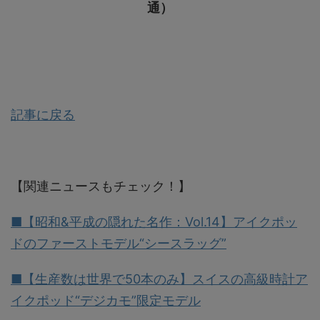
通）
記事に戻る
【関連ニュースもチェック！】
■【昭和&平成の隠れた名作：Vol.14】アイクポッ
ドのファーストモデル“シースラッグ”
■【生産数は世界で50本のみ】スイスの高級時計ア
イクポッド“デジカモ”限定モデル