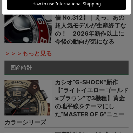
菊地吉正の【ロレックス通
信 No.312】｜えっ、あの
超人気モデルが生産終了な
の！ 2026年新作以上に
今後の動向が気になる
＞＞＞もっと見る
国産時計
カシオ“G-SHOCK”新作
【“ライトイエローゴールド
×ブラウン”で3機種】黄金
の地平線をテーマにし
た“MASTER OF G”ニュー
カラーシリーズ