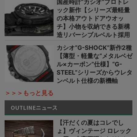
国産時計“カシオ”プロトレ
ック新作【シリーズ最軽量
の本格アウトドアウオッ
チ】小物を収納できる新構
造リバーシブルベルト採用
カシオ“G-SHOCK”新作2種
【薄型・軽量な“メタルベゼ
ル×カーボン”仕様】“G-
STEEL”シリーズからウレタ
ンベルト仕様の新機軸
＞＞＞もっと見る
OUTLINEニュース
【汗だくの夏はコレでし
ょ】ヴィンテージ ロレック