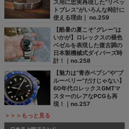
ス用に忠実再現した“リベッ
トブレス”がいろんな時計に
使える理由｜ no.259
【酷暑の夏こそ“グレー”は
いかが】ロレックスの褪色
ベゼルを表現した復古調の
日本製機械式ダイバーズ時
計！｜no.258
【魅力は“青赤ペプシ”や“ブ
ルーベリー”だけじゃない】
60年代ロレックスGMTマ
スターのレアなPCGも再
現！｜no.257
＞＞＞もっと見る