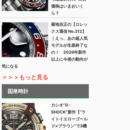
価格はいまおいく
ら？
菊地吉正の【ロレッ
クス通信 No.312】
｜えっ、あの超人気
モデルが生産終了な
の！ 2026年新作
以上に今後の動向が
気になる
＞＞＞もっと見る
国産時計
カシオ“G-
SHOCK”新作【“ラ
イトイエローゴール
ド×ブラウン”で3機