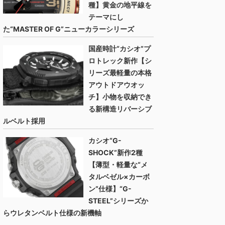
種】黄金の地平線を
テーマにし
た“MASTER OF G”ニューカラーシリーズ
国産時計“カシオ”プ
ロトレック新作【シ
リーズ最軽量の本格
アウトドアウオッ
チ】小物を収納でき
る新構造リバーシブ
ルベルト採用
カシオ“G-
SHOCK”新作2種
【薄型・軽量な“メ
タルベゼル×カーボ
ン”仕様】“G-
STEEL”シリーズか
らウレタンベルト仕様の新機軸