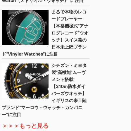
Watch（メトリカル・ウォッチ）”に注目
まるで本物のレコ
ードプレーヤー
【本格機械式“アナ
ログレコード”ウオ
ッチ】スイス発の
日本未上陸ブラン
ド“Vinyler Watches”に注目
シチズン・ミヨタ
製“高機能”ムーヴ
メント搭載
【310m防水ダイ
バーズウオッチ】
イギリスの未上陸
ブランド“マーロウ・ウォッチ・カンパニ
ー”に注目
＞＞＞もっと見る