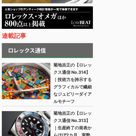
連載記事
ロレックス通信
菊地吉正の【ロレッ
クス通信 No.314】
｜技術力を誇示する
グラフィカルで繊細
なジュビリーダイア
ルモチーフ
菊地吉正の【ロレッ
クス通信 No.313】
｜生産終了の発表か
らほぼ2カ月。実勢