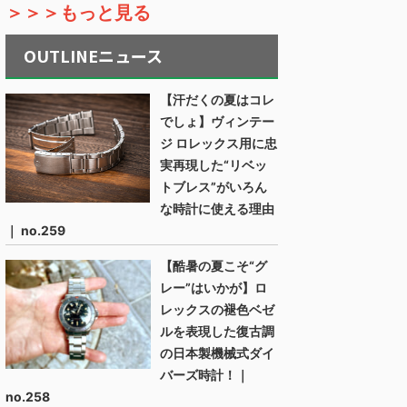
＞＞＞もっと見る
OUTLINEニュース
【汗だくの夏はコレ
でしょ】ヴィンテー
ジ ロレックス用に忠
実再現した“リベッ
トブレス”がいろん
な時計に使える理由
｜ no.259
【酷暑の夏こそ“グ
レー”はいかが】ロ
レックスの褪色ベゼ
ルを表現した復古調
の日本製機械式ダイ
バーズ時計！｜
no.258