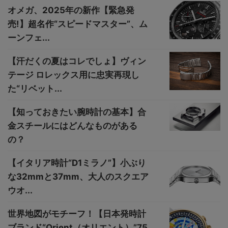
オメガ、2025年の新作【緊急発
売!】超名作“スピードマスター”、ム
ーンフェ...
【汗だくの夏はコレでしょ】ヴィン
テージ ロレックス用に忠実再現し
た“リベット...
【知っておきたい腕時計の基本】合
金スチールにはどんなものがある
の？
【イタリア時計“D1ミラノ”】小ぶり
な32mmと37mm、大人のスクエア
ウオ...
世界地図がモチーフ！【日本発時計
ブランド“Orient（オリエント）”75