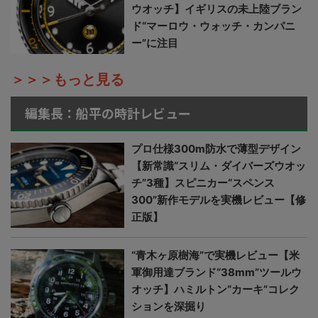
ウオッチ】イギリスの未上陸ブラン
ド“マーロウ・ウォッチ・カンパニ
ー”に注目
＞＞＞もっと見る
編集長：船平の時計レビュー
プロ仕様300m防水で薄型デザイン
【新常識“スリム・ダイバーズウオッ
チ”3種】スピニカー“スペンス
300”新作モデルを実機レビュー【修
正版】
“青木ヶ原樹海”で実機レビュー【米
軍御用達ブランド“38mm”ツールウ
オッチ】ハミルトン“カーキ”コレク
ションを深掘り