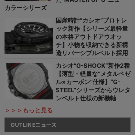
カラーシリーズ
国産時計“カシオ”プロトレ
ック新作【シリーズ最軽量
の本格アウトドアウオッ
チ】小物を収納できる新構
造リバーシブルベルト採用
カシオ“G-SHOCK”新作2種
【薄型・軽量な“メタルベゼ
ル×カーボン”仕様】“G-
STEEL”シリーズからウレタ
ンベルト仕様の新機軸
＞＞＞もっと見る
OUTLINEニュース