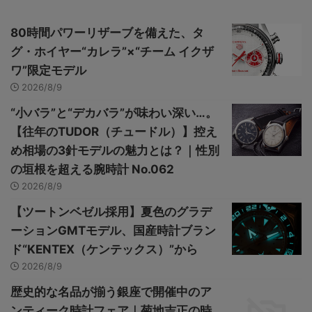
80時間パワーリザーブを備えた、タ
グ・ホイヤー“カレラ”×“チーム イクザ
ワ”限定モデル
2026/8/9
“小バラ”と“デカバラ”が味わい深い…。
【往年のTUDOR（チュードル）】控え
め相場の3針モデルの魅力とは？｜性別
の垣根を超える腕時計 No.062
2026/8/9
【ツートンベゼル採用】夏色のグラデ
ーションGMTモデル、国産時計ブラン
ド“KENTEX（ケンテックス）”から
2026/8/9
歴史的な名品が揃う銀座で開催中のア
ンティーク時計フェア｜菊地吉正の時