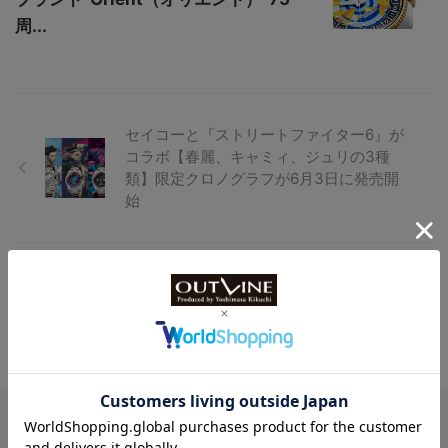
周...
セイコーと『ストリートファイター6』が
コラボ【春麗、キャミィ、ジュリの3種
類】限定クロノグラフが6月3日に発売開
始
6月13日発売、200ｍ潜水用防水【シチズ
ン プロマスター新作】絶妙サイズのダイ
バーズウオッチ登場
Watch LIFE NEWS