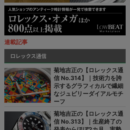
連載記事
ロレックス通信
菊地吉正の【ロレックス通
信 No.314】｜技術力を誇
示するグラフィカルで繊細
なジュビリーダイアルモチ
ーフ
菊地吉正の【ロレックス通
信 No.313】｜生産終了の
発表からほぼ2カ月。実勢