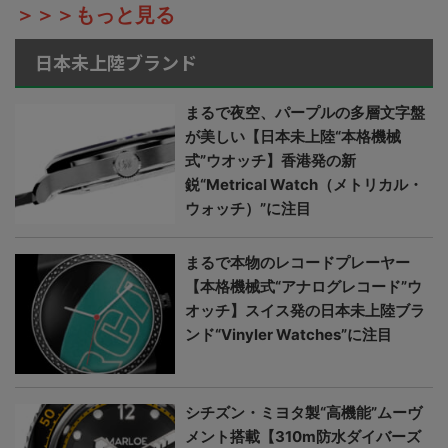
＞＞＞もっと見る
日本未上陸ブランド
まるで夜空、パープルの多層文字盤
が美しい【日本未上陸“本格機械
式”ウオッチ】香港発の新
鋭“Metrical Watch（メトリカル・
ウォッチ）”に注目
まるで本物のレコードプレーヤー
【本格機械式“アナログレコード”ウ
オッチ】スイス発の日本未上陸ブラ
ンド“Vinyler Watches”に注目
シチズン・ミヨタ製“高機能”ムーヴ
メント搭載【310m防水ダイバーズ