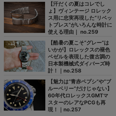
【汗だくの夏はコレでし
ょ】ヴィンテージ ロレック
ス用に忠実再現した“リベッ
トブレス”がいろんな時計に
使える理由｜ no.259
【酷暑の夏こそ“グレー”は
いかが】ロレックスの褪色
ベゼルを表現した復古調の
日本製機械式ダイバーズ時
計！｜no.258
【魅力は“青赤ペプシ”や“ブ
ルーベリー”だけじゃない】
60年代ロレックスGMTマ
スターのレアなPCGも再
現！｜no.257