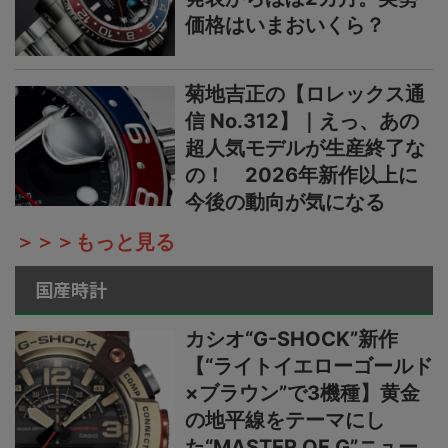
価格はいまおいくら？
菊地吉正の【ロレックス通
信 No.312】｜えっ、あの
超人気モデルが生産終了な
の！ 2026年新作以上に
今後の動向が気になる
＞＞＞もっと見る
国産時計
カシオ“G-SHOCK”新作
【“ライトイエローゴールド
×ブラウン”で3機種】黄金
の地平線をテーマにし
た“MASTER OF G”ニュー