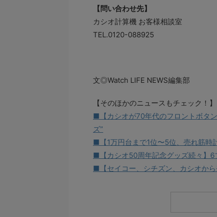
【問い合わせ先】
カシオ計算機 お客様相談室
TEL.0120-088925
文◎Watch LIFE NEWS編集部
【そのほかのニュースもチェック！】
■【カシオが70年代のフロントボタン
ズ”
■【1万円台まで1位〜5位、売れ筋時計
■【カシオ50周年記念グッズ続々】
■【セイコー、シチズン、カシオから