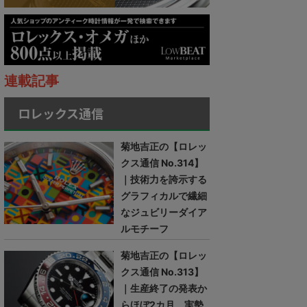
連載記事
ロレックス通信
菊地吉正の【ロレッ
クス通信 No.314】
｜技術力を誇示する
グラフィカルで繊細
なジュビリーダイア
ルモチーフ
菊地吉正の【ロレッ
クス通信 No.313】
｜生産終了の発表か
らほぼ2カ月。実勢