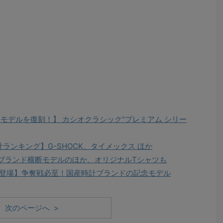
モデルを復刻！】 カシオクラシック“プレミアム シリー
ランキング】G-SHOCK、タイメックス ほか
6ブランド横断モデルのほか、オリジナルTシャツも
登場】争奪戦必至！国産時計ブランドの記念モデル
次のページへ >