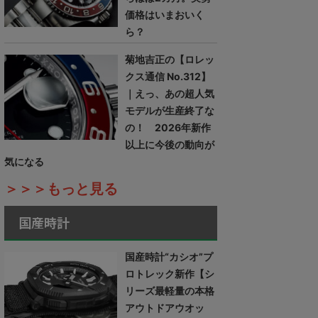
価格はいまおいく
ら？
菊地吉正の【ロレッ
クス通信 No.312】
｜えっ、あの超人気
モデルが生産終了な
の！ 2026年新作
以上に今後の動向が
気になる
＞＞＞もっと見る
国産時計
国産時計“カシオ”プ
ロトレック新作【シ
リーズ最軽量の本格
アウトドアウオッ