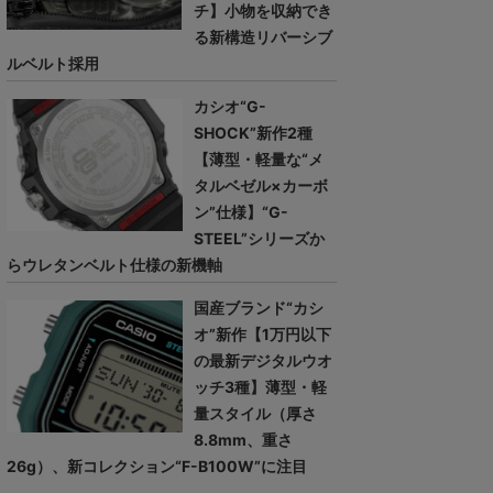
チ】小物を収納でき
る新構造リバーシブ
ルベルト採用
カシオ“G-
SHOCK”新作2種
【薄型・軽量な“メ
タルベゼル×カーボ
ン”仕様】“G-
STEEL”シリーズか
らウレタンベルト仕様の新機軸
国産ブランド“カシ
オ”新作【1万円以下
の最新デジタルウオ
ッチ3種】薄型・軽
量スタイル（厚さ
8.8mm、重さ
26g）、新コレクション“F-B100W”に注目