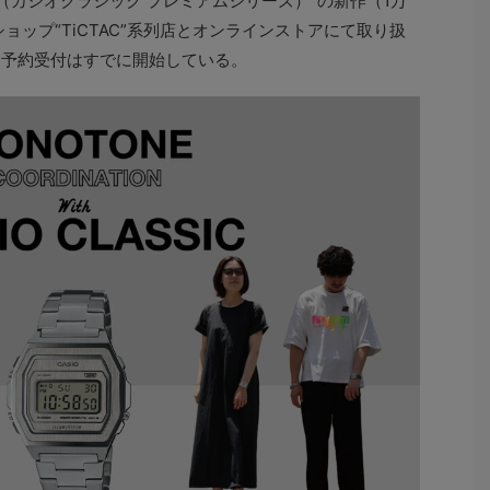
 SERIES（カシオクラシック プレミアムシリーズ）”の新作（1万
ョップ“TiCTAC”系列店とオンラインストアにて取り扱
売。予約受付はすでに開始している。