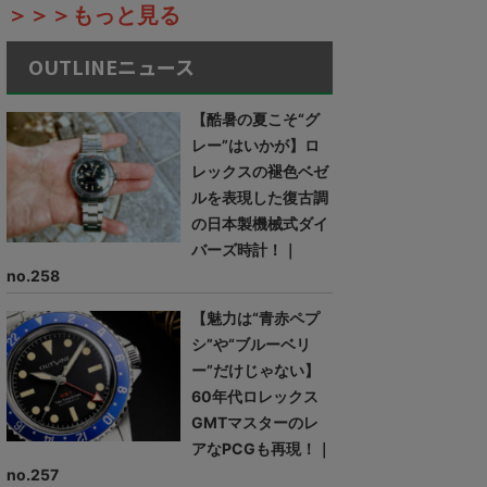
＞＞＞もっと見る
OUTLINEニュース
【酷暑の夏こそ“グ
レー”はいかが】ロ
レックスの褪色ベゼ
ルを表現した復古調
の日本製機械式ダイ
バーズ時計！｜
no.258
【魅力は“青赤ペプ
シ”や“ブルーベリ
ー”だけじゃない】
60年代ロレックス
GMTマスターのレ
アなPCGも再現！｜
no.257