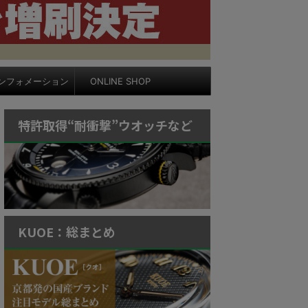
ンフォメーション
ONLINE SHOP
特許取得“耐衝撃”ウオッチなど
KUOE：総まとめ