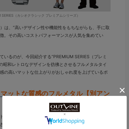
EMIUM SERIES（カシオクラシック プレミアムシリーズ）
ラシック）は、”高いデザイン性や機能性をもちながらも、手に取
徴。その高いコストパフォーマンスが人気を集めてい
るのが、今回紹介する“PREMIUM SERIES（プレミ
年代の昭和レトロなデザインを彷彿とさせるフルメタルタイ
感の高いマットな仕上がりがおしゃれ度を上げているポ
！マットな質感のフルメタル【別アン
グル】
トーンカラーのコーデにあうシックな腕時計なので、男
きたい。