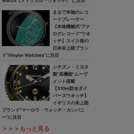
Watch（メトリカル・ウォッチ）”に注目
まるで本物のレコ
ードプレーヤー
【本格機械式“アナ
ログレコード”ウオ
ッチ】スイス発の
日本未上陸ブラン
ド“Vinyler Watches”に注目
シチズン・ミヨタ
製“高機能”ムーヴ
メント搭載
【310m防水ダイ
バーズウオッチ】
イギリスの未上陸
ブランド“マーロウ・ウォッチ・カンパニ
ー”に注目
＞＞＞もっと見る