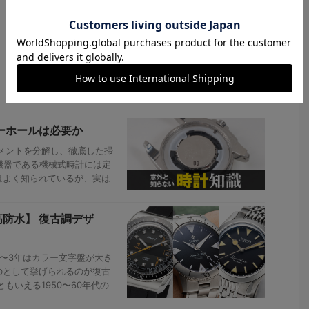
ーホールは必要か
メントを分解し、徹底した掃
機器である機械式時計には定
はよく知られているが、実は
高防水】 復古調デザ
〜3年はカラー文字盤が大き
のとして挙げられるのが復古
いえる1950〜60年代の