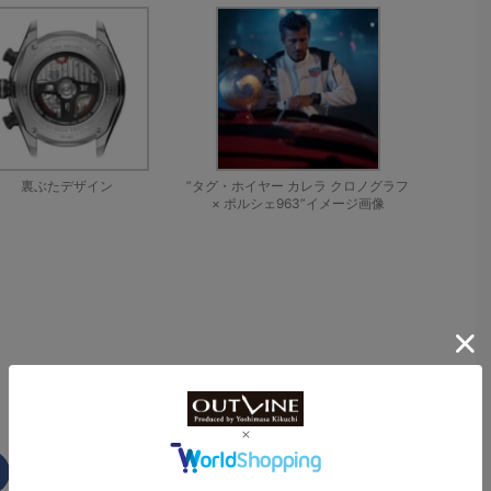
裏ぶたデザイン
”タグ・ホイヤー カレラ クロノグラフ
× ポルシェ963”イメージ画像