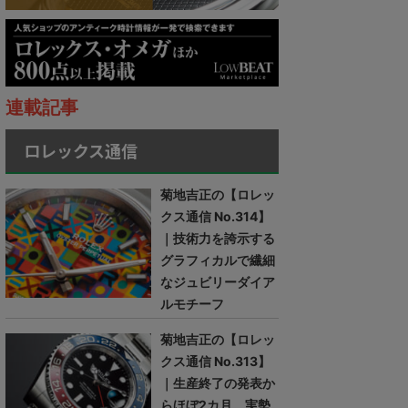
連載記事
ロレックス通信
菊地吉正の【ロレッ
クス通信 No.314】
｜技術力を誇示する
グラフィカルで繊細
なジュビリーダイア
ルモチーフ
菊地吉正の【ロレッ
クス通信 No.313】
｜生産終了の発表か
らほぼ2カ月。実勢