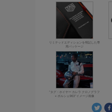
リミテッドエディションを明記した専
用パッケージ
”タグ・ホイヤー カレラ クロノグラフ
× ポルシェ963”イメージ画像