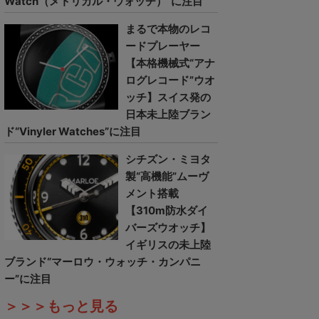
Watch（メトリカル・ウォッチ）”に注目
まるで本物のレコ
ードプレーヤー
【本格機械式“アナ
ログレコード”ウオ
ッチ】スイス発の
日本未上陸ブラン
ド“Vinyler Watches”に注目
シチズン・ミヨタ
製“高機能”ムーヴ
メント搭載
【310m防水ダイ
バーズウオッチ】
イギリスの未上陸
ブランド“マーロウ・ウォッチ・カンパニ
ー”に注目
＞＞＞もっと見る