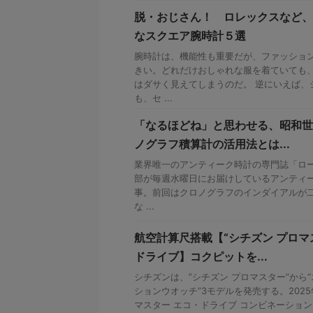
脱・おじさん！ ロレックスなど、
なスクエア腕時計５選
腕時計は、機能性も重要だが、ファッショ
きい。どれだけおしゃれな服を着ていても
はダサく見えてしまうのだ。 逆にいえば、
も、セ ...
「なるほどね」と思わせる、昭和世
ノグラフ積算計の活用法とは...
業界唯一のアンティーク時計の専門誌「ロービ
部が毎週水曜日にお届けしているアンティ
事。前回はクロノグラフのインダイアルが
な ...
航空計算尺搭載【“シチズン プロマ
ドライブ】コクピットを...
シチズンは、”シチズン プロマスター”から
ションウオッチ”3モデルを発売する。2025
マスター エコ・ドライブ コンビネーションウオ