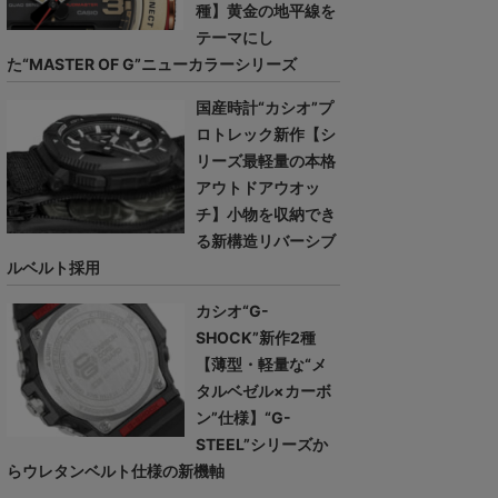
種】黄金の地平線を
テーマにし
た“MASTER OF G”ニューカラーシリーズ
国産時計“カシオ”プ
ロトレック新作【シ
リーズ最軽量の本格
アウトドアウオッ
チ】小物を収納でき
る新構造リバーシブ
ルベルト採用
カシオ“G-
SHOCK”新作2種
【薄型・軽量な“メ
タルベゼル×カーボ
ン”仕様】“G-
STEEL”シリーズか
らウレタンベルト仕様の新機軸