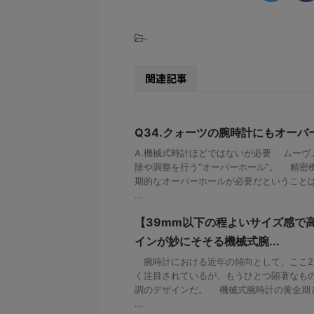
-
関連記事
Q34.クォーツの腕時計にもオーバ
A.機械式時計ほどではないが必要 ムーヴ
除や調整を行う“オーバーホール”。 精密
期的なオーバーホールが必要だということ
...
【39mm以下の程よいサイズ感で
インが妙にそそる機械式腕...
腕時計における近年の傾向として、ここ2
く注目されているが、もうひとつ顕著なも
調のデザインだ。 機械式腕時計の黄金期とも
...