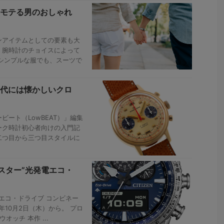
モテる男のおしゃれ
ンアイテムとしての要素も大
、腕時計のチョイスによって
シンプルな服でも、スーツで
代には懐かしいクロ
ート（LowBEAT）」編集
ーク時計初心者向けの入門記
二つ目から三つ目スタイルに
スター”光発電エコ・
“エコ・ドライブ コンビネー
年10月2日（木）から。 プロ
ッチ 本作 ...