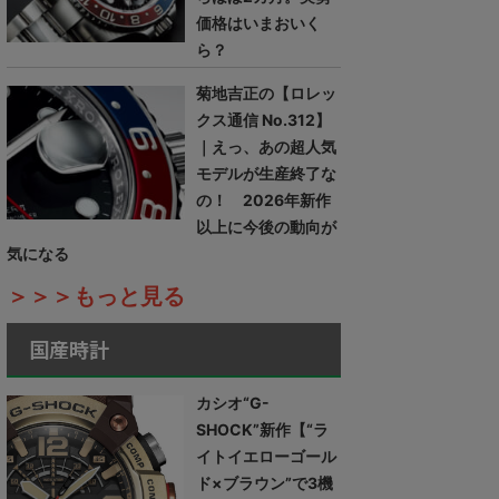
価格はいまおいく
ら？
菊地吉正の【ロレッ
クス通信 No.312】
｜えっ、あの超人気
モデルが生産終了な
の！ 2026年新作
以上に今後の動向が
気になる
＞＞＞もっと見る
国産時計
カシオ“G-
SHOCK”新作【“ラ
イトイエローゴール
ド×ブラウン”で3機