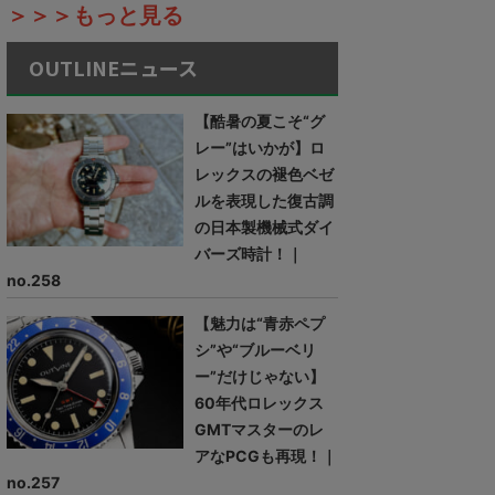
＞＞＞もっと見る
OUTLINEニュース
【酷暑の夏こそ“グ
レー”はいかが】ロ
レックスの褪色ベゼ
ルを表現した復古調
の日本製機械式ダイ
バーズ時計！｜
no.258
【魅力は“青赤ペプ
シ”や“ブルーベリ
ー”だけじゃない】
60年代ロレックス
GMTマスターのレ
アなPCGも再現！｜
no.257