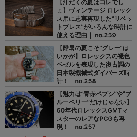
【汗だくの夏はコレでし
ょ】ヴィンテージ ロレック
ス用に忠実再現した“リベッ
トブレス”がいろんな時計に
使える理由｜ no.259
【酷暑の夏こそ“グレー”は
いかが】ロレックスの褪色
ベゼルを表現した復古調の
日本製機械式ダイバーズ時
計！｜no.258
【魅力は“青赤ペプシ”や“ブ
ルーベリー”だけじゃない】
60年代ロレックスGMTマ
スターのレアなPCGも再
現！｜no.257