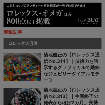
連載記事
ロレックス通信
菊地吉正の【ロレックス通
信 No.314】｜技術力を誇
示するグラフィカルで繊細
なジュビリーダイアルモチ
ーフ
菊地吉正の【ロレックス通
信 No.313】｜生産終了の
発表からほぼ2カ月。実勢