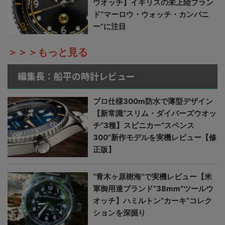
ウオッチ】イギリスの未上陸ブラン
ド“マーロウ・ウォッチ・カンパニ
ー”に注目
＞＞＞もっと見る
編集長：船平の時計レビュー
プロ仕様300m防水で薄型デザイン
【新常識“スリム・ダイバーズウオッ
チ”3種】スピニカー“スペンス
300”新作モデルを実機レビュー【修
正版】
“青木ヶ原樹海”で実機レビュー【米
軍御用達ブランド“38mm”ツールウ
オッチ】ハミルトン“カーキ”コレク
ションを深掘り