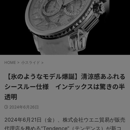
HOME
>
小スライド
>
【氷のようなモデル爆誕】清涼感あふれる
シースルー仕様 インデックスは驚きの半
透明
2024年6月26日
2024年6月21日（金）、株式会社ウエニ貿易が販売
代理店を務める“Tendence”（テンデンス）が新コ