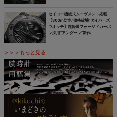
セイコー機械式ムーヴメント搭載
【300m防水“価格破壊”ダイバーズ
ウオッチ】超軽量フォージドカーボ
ン採用“アンダーン”新作
＞＞＞もっと見る