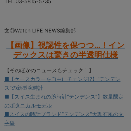
TEL.03-5815-5735
文◎Watch LIFE NEWS編集部
【画像】視認性を保つつ…！イン
デックスは驚きの半透明仕様
【そのほかのニュースもチェック！】
■【ケースカラーを自由にチェンジ!?】“テンデン
ス”の新型腕時計
■【スイス生まれの腕時計“テンデンス”】数量限定
のボタニカルモデル
■スイスの時計ブランド“テンデンス”大理石風の文
字盤