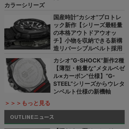
カラーシリーズ
国産時計“カシオ”プロトレ
ック新作【シリーズ最軽量
の本格アウトドアウオッ
チ】小物を収納できる新構
造リバーシブルベルト採用
カシオ“G-SHOCK”新作2種
【薄型・軽量な“メタルベゼ
ル×カーボン”仕様】“G-
STEEL”シリーズからウレタ
ンベルト仕様の新機軸
＞＞＞もっと見る
OUTLINEニュース