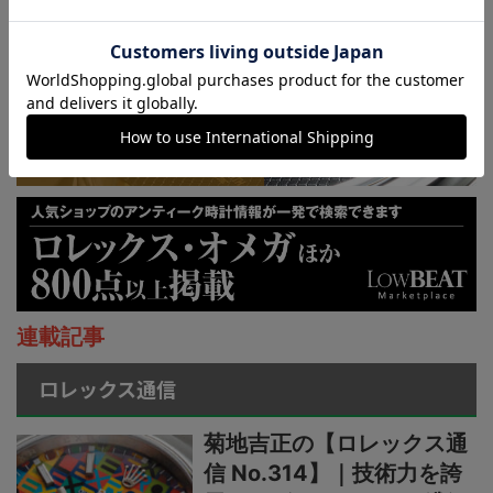
KUOE：総まとめ
連載記事
ロレックス通信
菊地吉正の【ロレックス通
信 No.314】｜技術力を誇