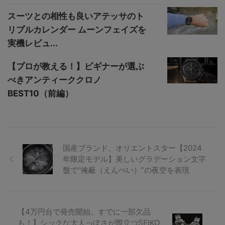
スーツとの相性も良いアテッサのト
リプルカレンダー ムーンフェイズを
実機レビュ...
【プロが教える！】ビギナーが選ぶ
べきアンティーククロノ
BEST10（前編）
国産ブランド、オリエントスター【2024
年限定モデル】美しいグラデーション文字
盤で“掩蔽（えんぺい）”の夜空を表現
【4万円台で発売開始。すでに一部欠品
も！】シックな大人っぽさが際立つSEIKO