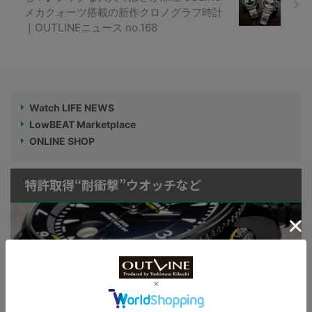
メカクォーツ搭載の新作クロノグラフ時計
｜OUTLINEニュース no.168
Watch LIFE NEWS
LowBEAT Marketplace
ONLINE SHOP
特許取得“耐衝撃”ウオッチなど