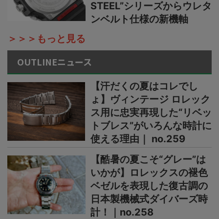
STEEL”シリーズからウレタ
ンベルト仕様の新機軸
＞＞＞もっと見る
OUTLINEニュース
【汗だくの夏はコレでし
ょ】ヴィンテージ ロレック
ス用に忠実再現した“リベッ
トブレス”がいろんな時計に
使える理由｜ no.259
【酷暑の夏こそ“グレー”は
いかが】ロレックスの褪色
ベゼルを表現した復古調の
日本製機械式ダイバーズ時
計！｜no.258