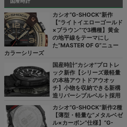
国産時計
カシオ“G-SHOCK”新作
【“ライトイエローゴールド
×ブラウン”で3機種】黄金
の地平線をテーマにし
た“MASTER OF G”ニュー
カラーシリーズ
国産時計“カシオ”プロトレ
ック新作【シリーズ最軽量
の本格アウトドアウオッ
チ】小物を収納できる新構
造リバーシブルベルト採用
カシオ“G-SHOCK”新作2種
【薄型・軽量な“メタルベゼ
ル×カーボン”仕様】“G-