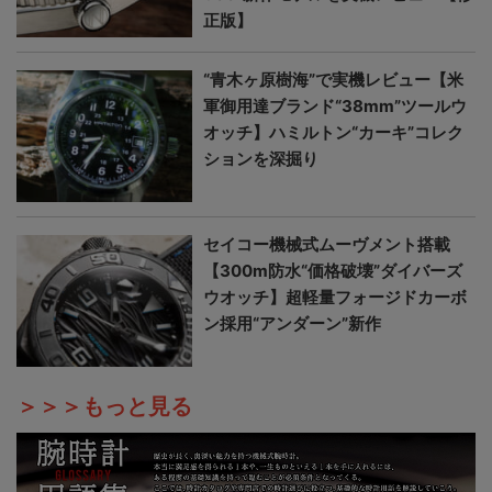
正版】
“青木ヶ原樹海”で実機レビュー【米
軍御用達ブランド“38mm”ツールウ
オッチ】ハミルトン“カーキ”コレク
ションを深掘り
セイコー機械式ムーヴメント搭載
【300m防水“価格破壊”ダイバーズ
ウオッチ】超軽量フォージドカーボ
ン採用“アンダーン”新作
＞＞＞もっと見る