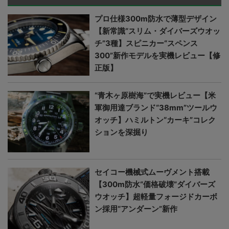
プロ仕様300m防水で薄型デザイン
【新常識“スリム・ダイバーズウオッ
チ”3種】スピニカー“スペンス
300”新作モデルを実機レビュー【修
正版】
“青木ヶ原樹海”で実機レビュー【米
軍御用達ブランド“38mm”ツールウ
オッチ】ハミルトン“カーキ”コレク
ションを深掘り
セイコー機械式ムーヴメント搭載
【300m防水“価格破壊”ダイバーズ
ウオッチ】超軽量フォージドカーボ
ン採用“アンダーン”新作