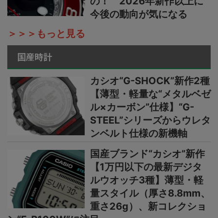
の！ 2026年新作以上に
今後の動向が気になる
＞＞＞もっと見る
国産時計
カシオ“G-SHOCK”新作2種
【薄型・軽量な“メタルベゼ
ル×カーボン”仕様】“G-
STEEL”シリーズからウレタ
ンベルト仕様の新機軸
国産ブランド“カシオ”新作
【1万円以下の最新デジタ
ルウオッチ3種】薄型・軽
量スタイル（厚さ8.8mm、
重さ26g）、新コレクショ