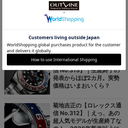
ロレックス通信
菊地吉正の【ロレックス通
信 No.314】｜技術力を誇
示するグラフィカルで繊細
なジュビリーダイアルモチ
ーフ
菊地吉正の【ロレックス通
信 No.313】｜生産終了の
発表からほぼ2カ月。実勢
価格はいまおいくら？
菊地吉正の【ロレックス通
信 No.312】｜えっ、あの
超人気モデルが生産終了な