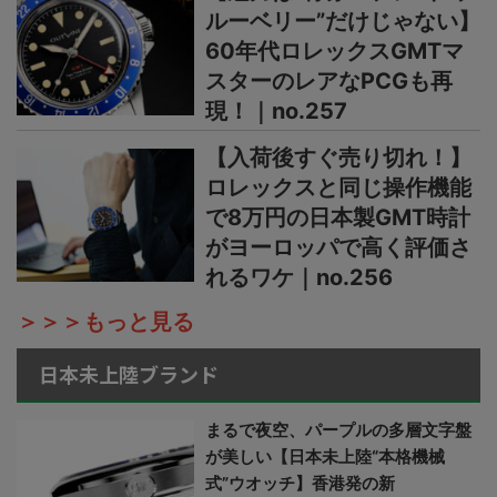
ルーベリー”だけじゃない】
60年代ロレックスGMTマ
スターのレアなPCGも再
現！｜no.257
【入荷後すぐ売り切れ！】
ロレックスと同じ操作機能
で8万円の日本製GMT時計
がヨーロッパで高く評価さ
れるワケ｜no.256
＞＞＞もっと見る
日本未上陸ブランド
まるで夜空、パープルの多層文字盤
が美しい【日本未上陸“本格機械
式”ウオッチ】香港発の新