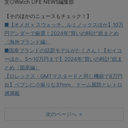
文◎Watch LIFE NEWS編集部
【そのほかのニュースもチェック！】
■【オメガ × スウォッチ、ルミノックスほか】10万
円アンダーで厳選！2024年“買いの時計“総まとめ
〈海外ブランド編〉
■国産ブランドの話題モデルがたくさん！【セイコ
ーほか、5〜10万円まで】2024年“買いの時計“総ま
とめ〈国産編〉
【ロレックス・GMTマスター II と同じ機能で8万円
台】ペプシに小振りな37mm、ドーム風防とレトロ
感満載
次のページへ >