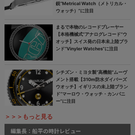
鋭“Metrical Watch（メトリカル・
ウォッチ）”に注目
まるで本物のレコードプレーヤー
【本格機械式“アナログレコード”ウ
オッチ】スイス発の日本未上陸ブラ
ンド“Vinyler Watches”に注目
シチズン・ミヨタ製“高機能”ムーヴ
メント搭載【310m防水ダイバーズ
ウオッチ】イギリスの未上陸ブラン
ド“マーロウ・ウォッチ・カンパニ
ー”に注目
＞＞＞もっと見る
編集長：船平の時計レビュー