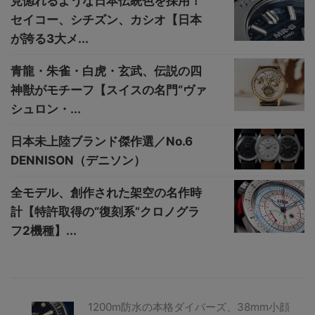
見惚れるような日本伝統色を採用！
セイコー、シチズン、カシオ【日本
が誇る3大メ...
青龍・朱雀・白虎・玄武、伝説の四
神獣がモチーフ【スイスの名門“ヴァ
シュロン・...
日本未上陸ブランド傑作選／No.6
DENNISON（デニソン）
全モデル、創作された架空の名作時
計【特許取得の“復刻系”クロノグラ
フ2機種】...
1200m防水の本格ダイバーズ、38mm小顔