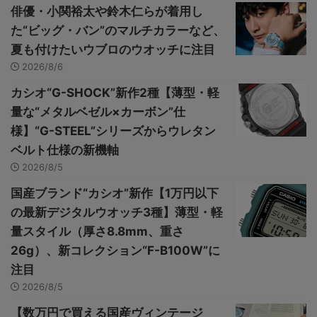
俳優・小関裕太や鈴木仁らが着用し
た“ビッグ・バン”のマルチカラーなど、
夏も付けたいウブロのウオッチに注目
2026/8/6
カシオ“G-SHOCK”新作2種【薄型・軽
量な“メタルベゼル×カーボン”仕
様】“G-STEEL”シリーズからウレタン
ベルト仕様の新機軸
2026/8/5
国産ブランド“カシオ”新作【1万円以下
の最新デジタルウオッチ3種】薄型・軽
量スタイル（厚さ8.8mm、重さ
26g）、新コレクション“F-B100W”に
注目
2026/8/5
【数万円で買える国産ヴィンテージ