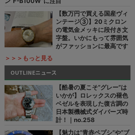
ン“F-B100W”に注目
【数万円で買える国産ヴィ
ンテージ③】20ミクロン
の電気金メッキに段付き文
字盤。いかにもって雰囲気
がファッションに最高です
＞＞＞もっと見る
OUTLINEニュース
【酷暑の夏こそ“グレー”は
いかが】ロレックスの褪色
ベゼルを表現した復古調の
日本製機械式ダイバーズ時
計！｜no.258
【魅力は“青赤ペプシ”や“ブ