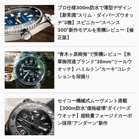
プロ仕様300m防水で薄型デザイン
【新常識“スリム・ダイバーズウオッ
チ”3種】スピニカー“スペンス
300”新作モデルを実機レビュー【修
正版】
“青木ヶ原樹海”で実機レビュー【米
軍御用達ブランド“38mm”ツールウ
オッチ】ハミルトン“カーキ”コレク
ションを深掘り
セイコー機械式ムーヴメント搭載
【300m防水“価格破壊”ダイバーズ
ウオッチ】超軽量フォージドカーボ
ン採用“アンダーン”新作