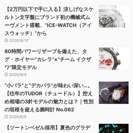
【2万円以下で手に入る】涼しげなスケ
ルトン文字盤にブランド初の機械式ム
ーヴメント搭載、“ICE-WATCH（アイ
スウォッチ）”から
2026/8/10
80時間パワーリザーブを備えた、タ
グ・ホイヤー“カレラ”×“チーム イクザ
ワ”限定モデル
2026/8/9
“小バラ”と“デカバラ”が味わい深い…。
【往年のTUDOR（チュードル）】控え
め相場の3針モデルの魅力とは？｜性別
の垣根を超える腕時計 No.062
2026/8/9
【ツートンベゼル採用】夏色のグラデ