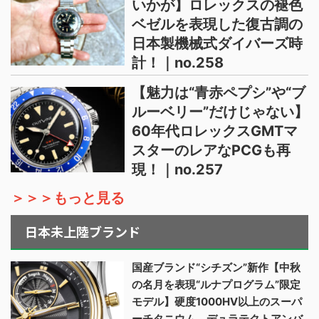
いかが】ロレックスの褪色
ベゼルを表現した復古調の
日本製機械式ダイバーズ時
計！｜no.258
【魅力は“青赤ペプシ”や“ブ
ルーベリー”だけじゃない】
60年代ロレックスGMTマ
スターのレアなPCGも再
現！｜no.257
＞＞＞もっと見る
日本未上陸ブランド
国産ブランド“シチズン”新作【中秋
の名月を表現“ルナプログラム”限定
モデル】硬度1000HV以上のスーパ
ーチタニウム、デュラテクトアンバ