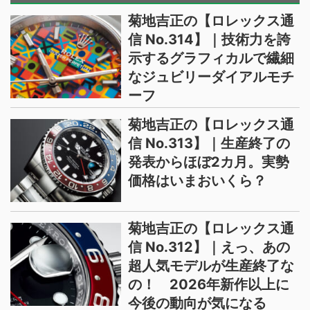
菊地吉正の【ロレックス通
信 No.314】｜技術力を誇
示するグラフィカルで繊細
なジュビリーダイアルモチ
ーフ
菊地吉正の【ロレックス通
信 No.313】｜生産終了の
発表からほぼ2カ月。実勢
価格はいまおいくら？
菊地吉正の【ロレックス通
信 No.312】｜えっ、あの
超人気モデルが生産終了な
の！ 2026年新作以上に
今後の動向が気になる