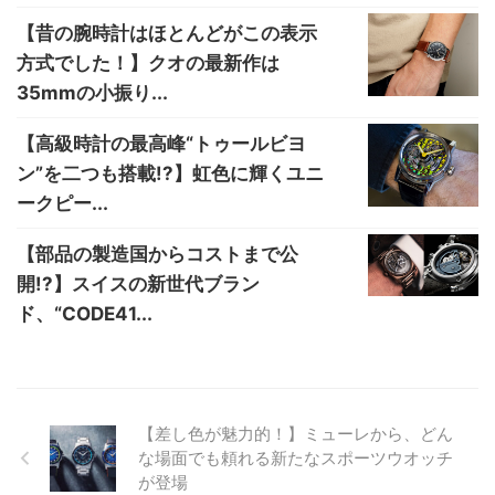
【昔の腕時計はほとんどがこの表示
方式でした！】クオの最新作は
35mmの小振り...
【高級時計の最高峰“トゥールビヨ
ン”を二つも搭載!?】虹色に輝くユニ
ークピー...
【部品の製造国からコストまで公
開!?】スイスの新世代ブラン
ド、“CODE41...
【差し色が魅力的！】ミューレから、どん
な場面でも頼れる新たなスポーツウオッチ
が登場