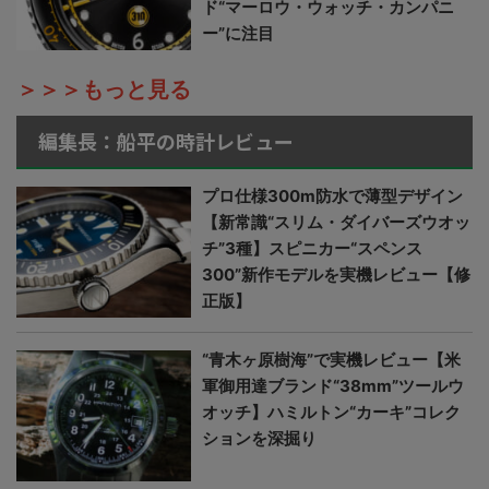
ド“マーロウ・ウォッチ・カンパニ
ー”に注目
＞＞＞もっと見る
編集長：船平の時計レビュー
プロ仕様300m防水で薄型デザイン
【新常識“スリム・ダイバーズウオッ
チ”3種】スピニカー“スペンス
300”新作モデルを実機レビュー【修
正版】
“青木ヶ原樹海”で実機レビュー【米
軍御用達ブランド“38mm”ツールウ
オッチ】ハミルトン“カーキ”コレク
ションを深掘り