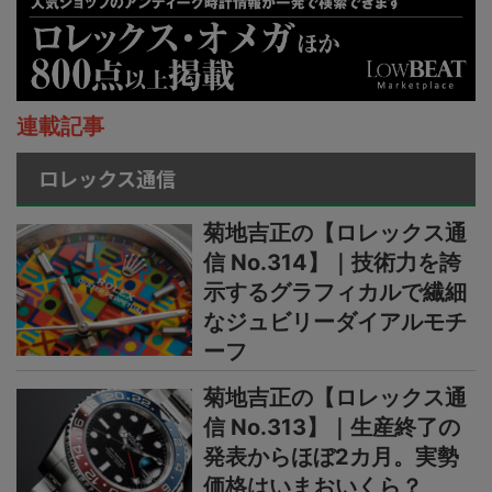
連載記事
ロレックス通信
菊地吉正の【ロレックス通
信 No.314】｜技術力を誇
示するグラフィカルで繊細
なジュビリーダイアルモチ
ーフ
菊地吉正の【ロレックス通
信 No.313】｜生産終了の
発表からほぼ2カ月。実勢
価格はいまおいくら？