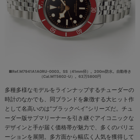
■Ref.M7941A1A0RU-0003。SS（41mm径）。200m防水。自動巻き
（Cal.MT5602-U）。63万5800円
多種多様なモデルをラインナップするチューダーの
時計のなかでも、同ブランドを象徴する大ヒット作
として名高いのは“ブラックベイ”シリーズだ。チュ
ーダー版サブマリーナーを引き継ぐアイコニックな
デザインと手が届く価格帯が魅力で、多くのバリエ
ーションを展開。多方面から幅広く人気を獲得して