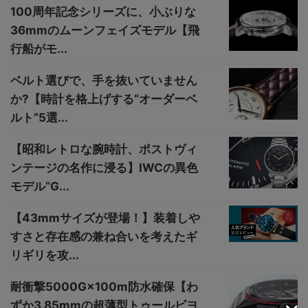
100周年記念シリーズに、小ぶりな
36mmのムーンフェイズモデル【飛
行船がモ...
ベルト選びで、手を抜いていません
か?【時計を格上げする“オーダーベ
ルト”5選...
【昭和レトロな腕時計、ポストヴィ
ンテージの名作に浸る】IWCの異色
モデル“G...
【43mmサイズが登場！】装着しや
すさと存在感の兼ね合いを考えたギ
リギリを攻...
耐衝撃5000G×100m防水確保【わ
ずか3.85mmの超薄型トゥールビヨ