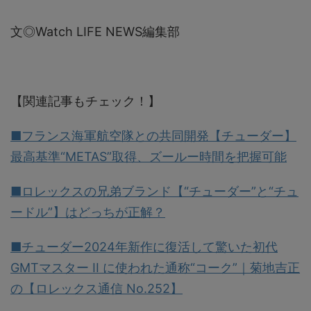
文◎Watch LIFE NEWS編集部
【関連記事もチェック！】
■フランス海軍航空隊との共同開発【チューダー】
最高基準“METAS”取得、ズールー時間を把握可能
■ロレックスの兄弟ブランド【“チューダー”と“チュ
ードル”】はどっちが正解？
■チューダー2024年新作に復活して驚いた初代
GMTマスター II に使われた通称“コーク”｜菊地吉正
の【ロレックス通信 No.252】