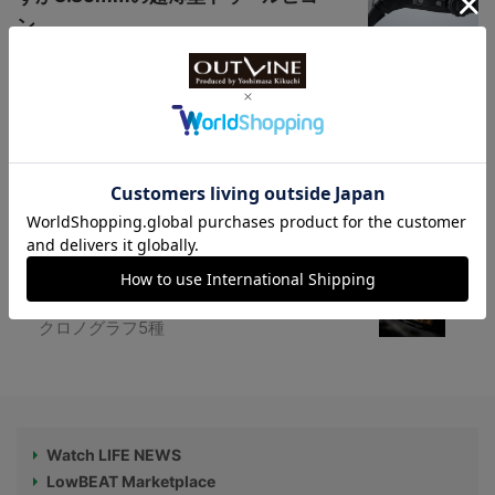
ン...
【アンティーク時計市場でも人気】ビギナ
ーが狙うべきミリタリーウオッチとは？
車やバイクを彷彿とさせる【老舗時計“エ
ドックス”】100m防水機能搭載、45ｍｍ径
クロノグラフ5種
Watch LIFE NEWS
LowBEAT Marketplace