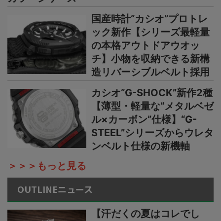
国産時計“カシオ”プロトレ
ック新作【シリーズ最軽量
の本格アウトドアウオッ
チ】小物を収納できる新構
造リバーシブルベルト採用
カシオ“G-SHOCK”新作2種
【薄型・軽量な“メタルベゼ
ル×カーボン”仕様】“G-
STEEL”シリーズからウレタ
ンベルト仕様の新機軸
＞＞＞もっと見る
OUTLINEニュース
【汗だくの夏はコレでし