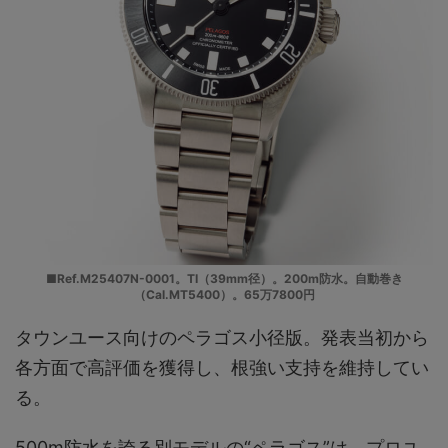
■Ref.M25407N-0001。TI（39mm径）。200m防水。自動巻き
（Cal.MT5400）。65万7800円
タウンユース向けのペラゴス小径版。発表当初から
各方面で高評価を獲得し、根強い支持を維持してい
る。
500m防水を誇る別モデルの“ペラゴス”は、プロユ