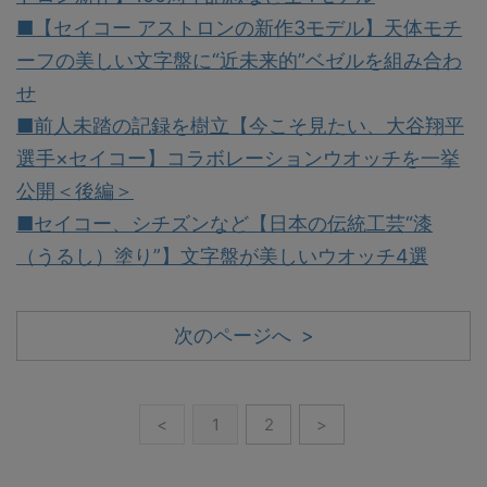
■【セイコー アストロンの新作3モデル】天体モチ
ーフの美しい文字盤に“近未来的”ベゼルを組み合わ
せ
■前人未踏の記録を樹立【今こそ見たい、大谷翔平
選手×セイコー】コラボレーションウオッチを一挙
公開＜後編＞
■セイコー、シチズンなど【日本の伝統工芸“漆
（うるし）塗り”】文字盤が美しいウオッチ4選
次のページへ >
<
1
2
>