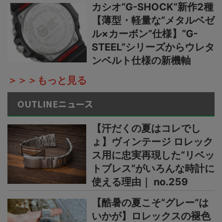
カシオ“G-SHOCK”新作2種
【薄型・軽量な“メタルベゼ
ル×カーボン”仕様】“G-
STEEL”シリーズからウレタ
ンベルト仕様の新機軸
＞＞＞もっと見る
OUTLINEニュース
【汗だくの夏はコレでし
ょ】ヴィンテージ ロレック
ス用に忠実再現した“リベッ
トブレス”がいろんな時計に
使える理由｜ no.259
【酷暑の夏こそ“グレー”は
いかが】ロレックスの褪色