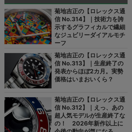
菊地吉正の【ロレックス通
信 No.314】｜技術力を誇
示するグラフィカルで繊細
なジュビリーダイアルモチ
ーフ
菊地吉正の【ロレックス通
信 No.313】｜生産終了の
発表からほぼ2カ月。実勢
価格はいまおいくら？
菊地吉正の【ロレックス通
信 No.312】｜えっ、あの
超人気モデルが生産終了な
の！ 2026年新作以上に
今後の動向が気になる