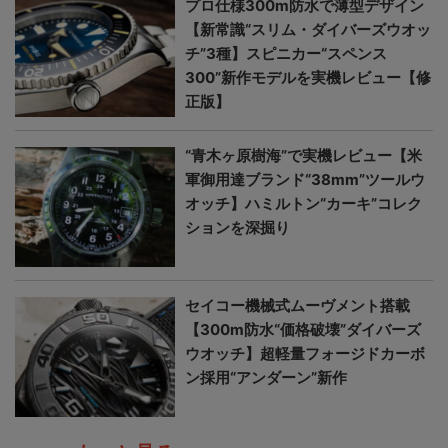
プロ仕様300m防水で薄型デザイン
【新常識“スリム・ダイバーズウオッ
チ”3種】スピニカー“スペンス
300”新作モデルを実機レビュー【修
正版】
“青木ヶ原樹海”で実機レビュー【米
軍御用達ブランド“38mm”ツールウ
オッチ】ハミルトン“カーキ”コレク
ションを深掘り
セイコー機械式ムーヴメント搭載
【300m防水“価格破壊”ダイバーズ
ウオッチ】超軽量フォージドカーボ
ン採用“アンダーン”新作