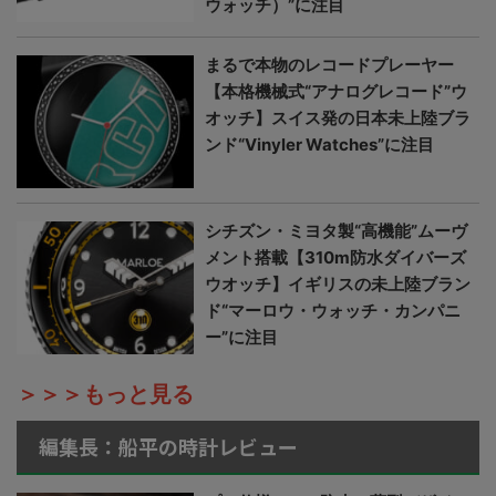
ウォッチ）”に注目
まるで本物のレコードプレーヤー
【本格機械式“アナログレコード”ウ
オッチ】スイス発の日本未上陸ブラ
ンド“Vinyler Watches”に注目
シチズン・ミヨタ製“高機能”ムーヴ
メント搭載【310m防水ダイバーズ
ウオッチ】イギリスの未上陸ブラン
ド“マーロウ・ウォッチ・カンパニ
ー”に注目
＞＞＞もっと見る
編集長：船平の時計レビュー