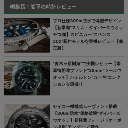
編集長：船平の時計レビュー
プロ仕様300m防水で薄型デザイン
【新常識“スリム・ダイバーズウオッ
チ”3種】スピニカー“スペンス
300”新作モデルを実機レビュー【修
正版】
“青木ヶ原樹海”で実機レビュー【米
軍御用達ブランド“38mm”ツールウ
オッチ】ハミルトン“カーキ”コレク
ションを深掘り
セイコー機械式ムーヴメント搭載
【300m防水“価格破壊”ダイバーズ
ウオッチ】超軽量フォージドカーボ
ン採用“アンダーン”新作