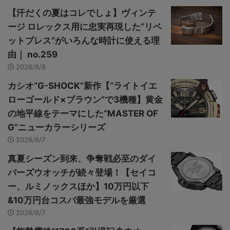
【汗だくの夏はコレでしょ】ヴィンテ
ージ ロレックス用に忠実再現した“リベ
ットブレス”がいろんな時計に使える理
由｜ no.259
2026/8/8
カシオ“G-SHOCK”新作【“ライトイエ
ローゴールド×ブラウン”で3機種】黄金
の地平線をテーマにした“MASTER OF
G”ニューカラーシリーズ
2026/8/7
真夏シーズン到来、争奪戦必至のダイ
バーズウオッチが続々登場！【セイコ
ー、ルミノックスほか】10万円以下
&10万円台コスパ最強モデルを厳選
2026/8/7