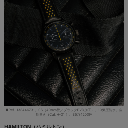
■Ref. H38446731。SS（40mm径／ブラックPVD加工）。10気圧防水。自
動巻き（Cal. H-31 ）。35万4200円
HAMILTON（ハミルトン）