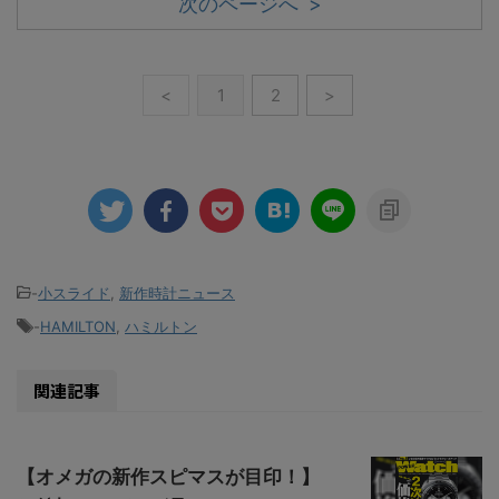
次のページへ >
<
1
2
>
-
小スライド
,
新作時計ニュース
-
HAMILTON
,
ハミルトン
関連記事
【オメガの新作スピマスが目印！】