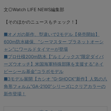
文◎Watch LIFE NEWS編集部
【そのほかのニュースもチェック！】
■オメガの新作、型違いで2モデル【発売開始】
600m防水確保、“シーマスター プラネットオーシ
ャン”にワールドタイマーが登場
■プロ仕様200m防水【“ルミノックス”限定ダイバ
ーズウオッチ】米国海軍特殊部隊を支援する“ネイ
ビーシール基金”コラボモデル
■3モデル展開【カシオ “G-SHOCK”新作】人気の八
角形フォルム“GA-2100”シリーズにクリアカラーの
新作登場！