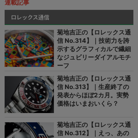
連載記事
ロレックス通信
菊地吉正の【ロレックス通
信 No.314】｜技術力を誇
示するグラフィカルで繊細
なジュビリーダイアルモチ
ーフ
菊地吉正の【ロレックス通
信 No.313】｜生産終了の
発表からほぼ2カ月。実勢
価格はいまおいくら？
菊地吉正の【ロレックス通
信 No.312】｜えっ、あの