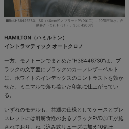
■Ref.H38446730。SS（40mm径／ブラックPVD加工）。10気圧防水。自
動巻き（Cal. H-31 ）。35万4200円
HAMILTON（ハミルトン）
イントラマティック オートクロノ
一方、モノトーンでまとめた“H38446730”は、ブ
ラックの文字盤にブラックのカーフレザーベルト
に、ホワイトのインデックスのコントラストを効か
せた、ミニマルで落ち着いた印象に仕上がってい
る。
いずれのモデルも、共通の仕様としてケースとブレ
スレットには耐腐食性のあるブラックPVD加工が施
されており、ねじ込み式リューズに加え10気圧