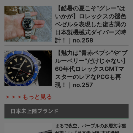
【酷暑の夏こそ“グレー”は
いかが】ロレックスの褪色
ベゼルを表現した復古調の
日本製機械式ダイバーズ時
計！｜no.258
【魅力は“青赤ペプシ”や“ブ
ルーベリー”だけじゃない】
60年代ロレックスGMTマ
スターのレアなPCGも再
現！｜no.257
＞＞＞もっと見る
日本未上陸ブランド
まるで夜空、パープルの多層文字盤
が美しい【日本未上陸“本格機械