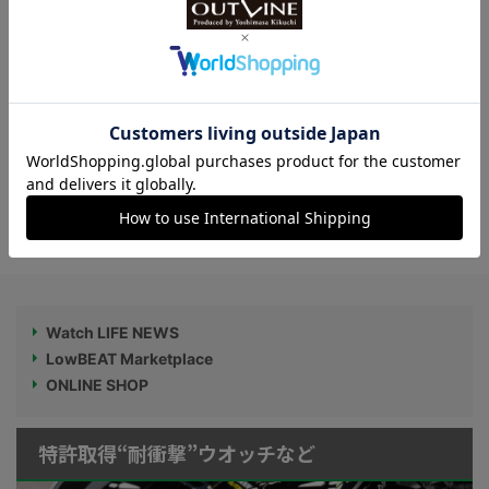
小ぶりな40mm以下【本格“機械式時計”５
機種】スウェーデン発マイクロブラン
ド“ブラヴァ”が日本再上陸
昭和世代が喜ぶ…？【セイコー×懐かしア
ニメ】文字盤にルパン三世や北斗の拳な
ど、アニメコラボウオッチ3選
Watch LIFE NEWS
LowBEAT Marketplace
ONLINE SHOP
特許取得“耐衝撃”ウオッチなど