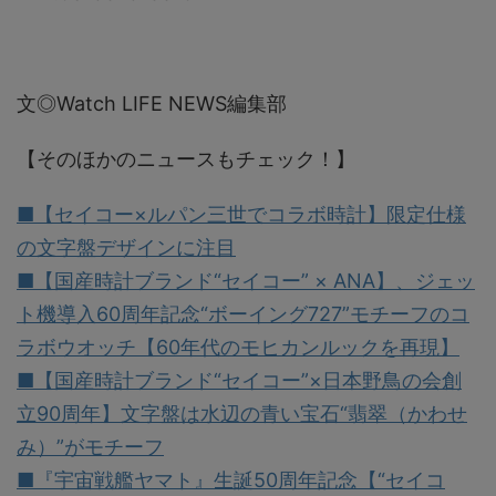
文◎Watch LIFE NEWS編集部
【そのほかのニュースもチェック！】
■【セイコー×ルパン三世でコラボ時計】限定仕様
の文字盤デザインに注目
■【国産時計ブランド“セイコー” × ANA】、ジェッ
ト機導入60周年記念“ボーイング727”モチーフのコ
ラボウオッチ【60年代のモヒカンルックを再現】
■【国産時計ブランド“セイコー”×日本野鳥の会創
立90周年】文字盤は水辺の青い宝石“翡翠（かわせ
み）”がモチーフ
■『宇宙戦艦ヤマト』生誕50周年記念【“セイコ