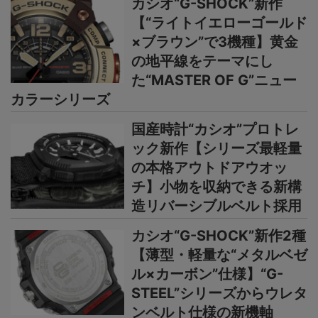
カシオ“G-SHOCK”新作
【“ライトイエローゴールド
×ブラウン”で3機種】黄金
の地平線をテーマにし
た“MASTER OF G”ニュー
カラーシリーズ
国産時計“カシオ”プロトレ
ック新作【シリーズ最軽量
の本格アウトドアウオッ
チ】小物を収納できる新構
造リバーシブルベルト採用
カシオ“G-SHOCK”新作2種
【薄型・軽量な“メタルベゼ
ル×カーボン”仕様】“G-
STEEL”シリーズからウレタ
ンベルト仕様の新機軸