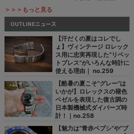
＞＞＞もっと見る
OUTLINEニュース
【汗だくの夏はコレでし
ょ】ヴィンテージ ロレック
ス用に忠実再現した“リベッ
トブレス”がいろんな時計に
使える理由｜ no.259
【酷暑の夏こそ“グレー”は
いかが】ロレックスの褪色
ベゼルを表現した復古調の
日本製機械式ダイバーズ時
計！｜no.258
【魅力は“青赤ペプシ”や“ブ