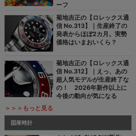
ーフ
菊地吉正の【ロレックス通
信 No.313】｜生産終了の
発表からほぼ2カ月。実勢
価格はいまおいくら？
菊地吉正の【ロレックス通
信 No.312】｜えっ、あの
超人気モデルが生産終了な
の！ 2026年新作以上に
今後の動向が気になる
＞＞＞もっと見る
国産時計