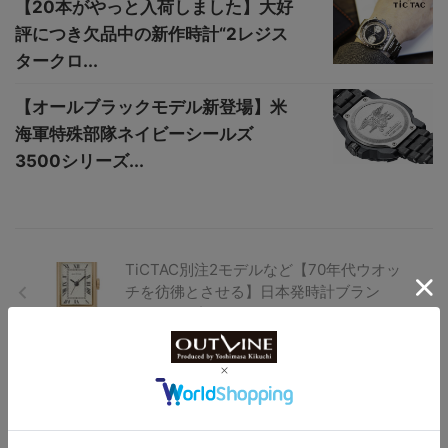
【20本がやっと入荷しました】大好
評につき欠品中の新作時計“2レジス
タークロ...
【オールブラックモデル新登場】米
海軍特殊部隊ネイビーシールズ
3500シリーズ...
TiCTAC別注2モデルなど【70年代ウオッ
チを彷彿とさせる】日本発時計ブラン
ド“マトウ”新作
“オメガ×スウォッチ”最新モデル【期間限
定販売】1年に一度しか見られない“ピンク
ムーン”をオマージュ