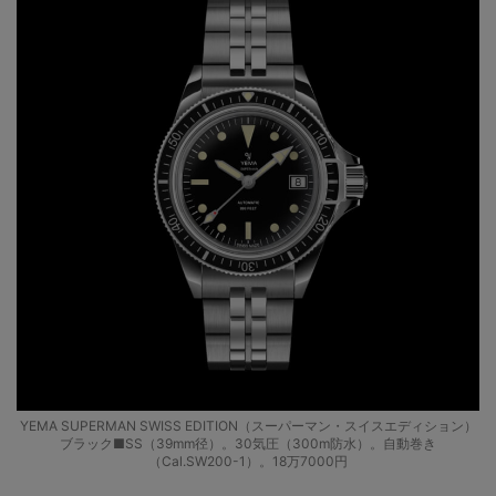
YEMA SUPERMAN SWISS EDITION（スーパーマン・スイスエディション）
ブラック■SS（39mm径）。30気圧（300m防水）。自動巻き
（Cal.SW200-1）。18万7000円