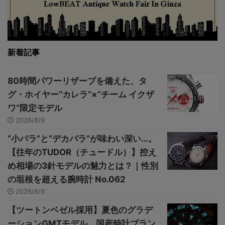
新着記事
80時間パワーリザーブを備えた、タ
グ・ホイヤー“カレラ”×“チーム イクザ
ワ”限定モデル
2026/8/9
“小バラ”と“デカバラ”が味わい深い…。
【往年のTUDOR（チュードル）】控え
め相場の3針モデルの魅力とは？｜性別
の垣根を超える腕時計 No.062
2026/8/9
【ツートンベゼル採用】夏色のグラデ
ーションGMTモデル、国産時計ブラン