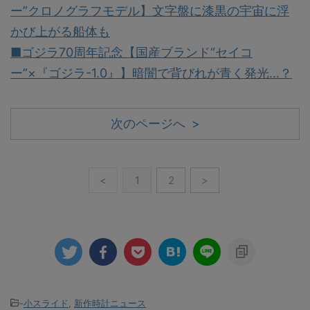
ー”クロノグラフモデル】文字盤に漆黒の宇宙に浮
かび上がる船体も
■ゴジラ70周年記念【国産ブランド“セイコ
ー”×『ゴジラ-1.0』】暗闇で背びれが青く発光…？
次のページへ >
<
1
2
>
-
小スライド
,
新作時計ニュース