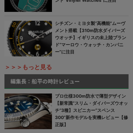
ンド“Vinyler Watches”に注目
シチズン・ミヨタ製“高機能”ムーヴ
メント搭載【310m防水ダイバーズ
ウオッチ】イギリスの未上陸ブラン
ド“マーロウ・ウォッチ・カンパニ
ー”に注目
＞＞＞もっと見る
編集長：船平の時計レビュー
プロ仕様300m防水で薄型デザイン
【新常識“スリム・ダイバーズウオッ
チ”3種】スピニカー“スペンス
300”新作モデルを実機レビュー【修
正版】