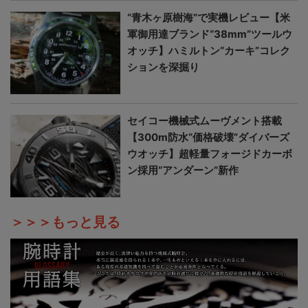
“青木ヶ原樹海”で実機レビュー【米
軍御用達ブランド“38mm”ツールウ
オッチ】ハミルトン“カーキ”コレク
ションを深掘り
セイコー機械式ムーヴメント搭載
【300m防水“価格破壊”ダイバーズ
ウオッチ】超軽量フォージドカーボ
ン採用“アンダーン”新作
＞＞＞もっと見る