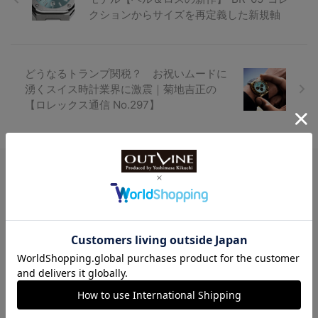
クションからサイズを再定義した新規軸
どうなるトランプ関税？ お祝いムードに
湧くスイス時計業界に激震｜菊地吉正の
【ロレックス通信 No.297】
Watch LIFE NEWS
LowBEAT Marketplace
ONLINE SHOP
特許取得“耐衝撃”ウオッチなど