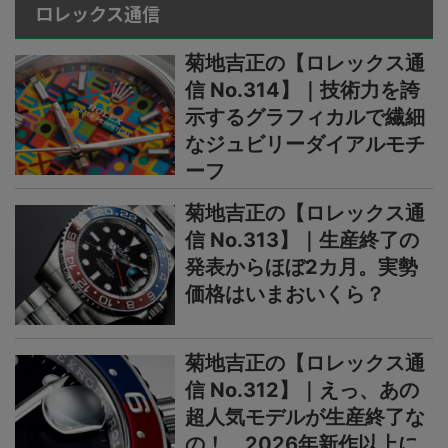
ロレックス通信
菊地吉正の【ロレックス通
信 No.314】｜技術力を誇
示するグラフィカルで繊細
なジュビリーダイアルモチ
ーフ
菊地吉正の【ロレックス通
信 No.313】｜生産終了の
発表からほぼ2カ月。実勢
価格はいまおいくら？
菊地吉正の【ロレックス通
信 No.312】｜えっ、あの
超人気モデルが生産終了な
の！ 2026年新作以上に