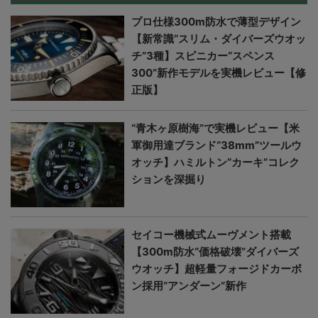
プロ仕様300m防水で薄型デザイン
【新常識“スリム・ダイバーズウオッ
チ”3種】スピニカー“スペンス
300”新作モデルを実機レビュー【修
正版】
“青木ヶ原樹海”で実機レビュー【米
軍御用達ブランド“38mm”ツールウ
オッチ】ハミルトン“カーキ”コレク
ションを深掘り
セイコー機械式ムーヴメント搭載
【300m防水“価格破壊”ダイバーズ
ウオッチ】超軽量フォージドカーボ
ン採用“アンダーン”新作