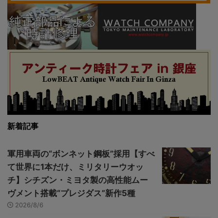
新着記事
軍用車両の“ボンネット鋼板”採用【すべ
て世界に1本だけ、ミリタリーウオッ
チ】シチズン・ミヨタ製の高性能ムー
ヴメント搭載“プレジダス”新作5種
2026/8/6