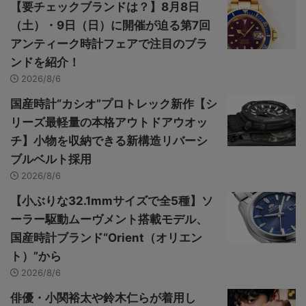
【要チェックブランドは？】8月8日
（土）・9日（日）に開催が迫る第7回
アンティーク時計フェアで注目のブラ
ンドを紹介！
2026/8/6
国産時計“カシオ”プロトレック新作【シ
リーズ最軽量の本格アウトドアウオッ
チ】小物を収納できる新構造リバーシ
ブルベルト採用
2026/8/6
【小ぶりな32.1mmサイズで全5種】ソ
ーラー駆動ムーヴメント搭載モデル、
国産時計ブランド“Orient（オリエン
ト）”から
2026/8/6
俳優・小関裕太や鈴木仁らが着用し