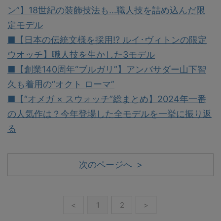
ン”】18世紀の装飾技法も…職人技を詰め込んだ限
定モデル
■【日本の伝統文様を採用!? ルイ･ヴィトンの限定
ウオッチ】職人技を生かした3モデル
■【創業140周年“ブルガリ”】アンバサダー山下智
久も着用の“オクト ローマ”
■【“オメガ × スウォッチ”総まとめ】2024年一番
の人気作は？今年登場した全モデルを一挙に振り返
る
次のページへ >
<
1
2
>