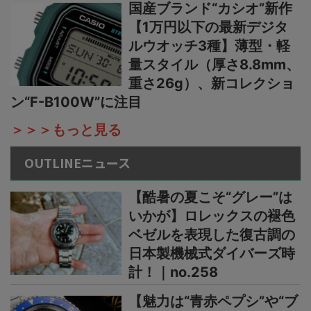
国産ブランド“カシオ”新作
【1万円以下の最新デジタ
ルウオッチ3種】薄型・軽
量スタイル（厚さ8.8mm、
重さ26g）、新コレクショ
ン“F-B100W”に注目
＞＞＞もっと見る
OUTLINEニュース
【酷暑の夏こそ“グレー”は
いかが】ロレックスの褪色
ベゼルを表現した復古調の
日本製機械式ダイバーズ時
計！｜no.258
【魅力は“青赤ペプシ”や“ブ