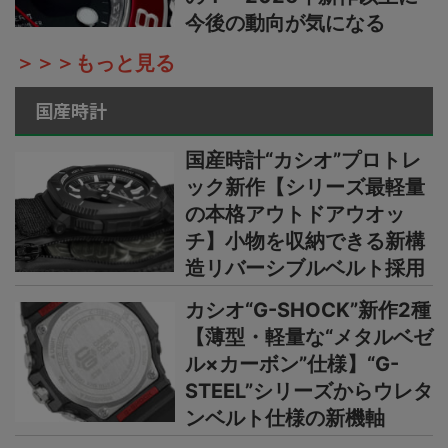
今後の動向が気になる
＞＞＞もっと見る
国産時計
国産時計“カシオ”プロトレ
ック新作【シリーズ最軽量
の本格アウトドアウオッ
チ】小物を収納できる新構
造リバーシブルベルト採用
カシオ“G-SHOCK”新作2種
【薄型・軽量な“メタルベゼ
ル×カーボン”仕様】“G-
STEEL”シリーズからウレタ
ンベルト仕様の新機軸