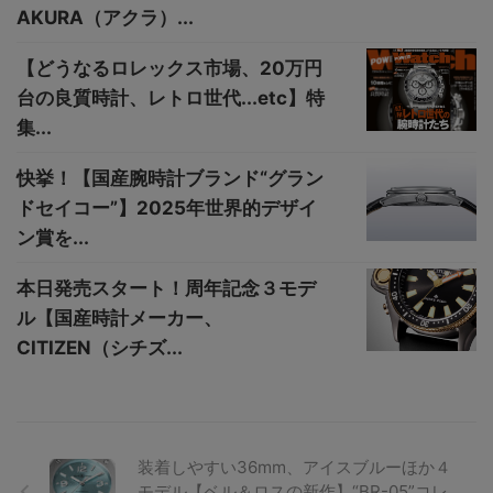
AKURA（アクラ）...
【どうなるロレックス市場、20万円
台の良質時計、レトロ世代...etc】特
集...
快挙！【国産腕時計ブランド“グラン
ドセイコー”】2025年世界的デザイ
ン賞を...
本日発売スタート！周年記念３モデ
ル【国産時計メーカー、
CITIZEN（シチズ...
装着しやすい36mm、アイスブルーほか４
モデル【ベル＆ロスの新作】“BR-05”コレ