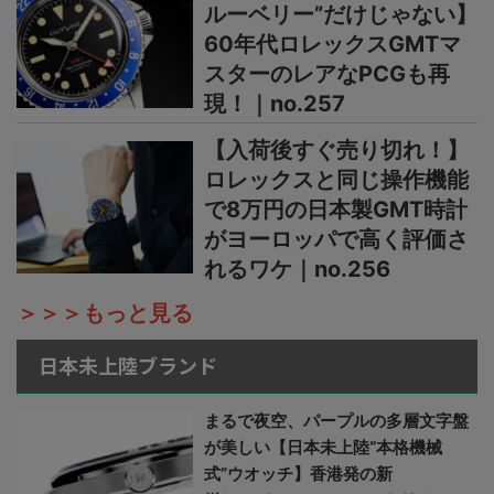
ルーベリー”だけじゃない】
60年代ロレックスGMTマ
スターのレアなPCGも再
現！｜no.257
【入荷後すぐ売り切れ！】
ロレックスと同じ操作機能
で8万円の日本製GMT時計
がヨーロッパで高く評価さ
れるワケ｜no.256
＞＞＞もっと見る
日本未上陸ブランド
まるで夜空、パープルの多層文字盤
が美しい【日本未上陸“本格機械
式”ウオッチ】香港発の新