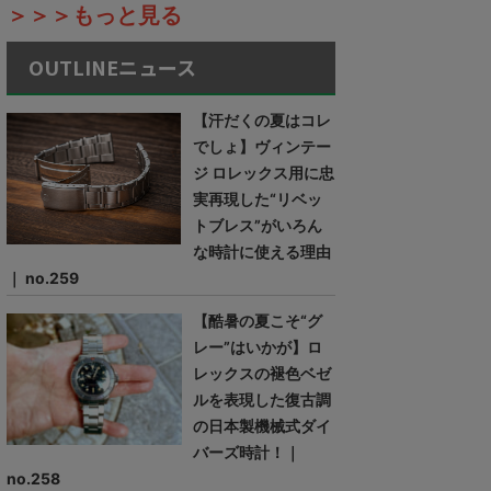
＞＞＞もっと見る
OUTLINEニュース
【汗だくの夏はコレ
でしょ】ヴィンテー
ジ ロレックス用に忠
実再現した“リベッ
トブレス”がいろん
な時計に使える理由
｜ no.259
【酷暑の夏こそ“グ
レー”はいかが】ロ
レックスの褪色ベゼ
ルを表現した復古調
の日本製機械式ダイ
バーズ時計！｜
no.258