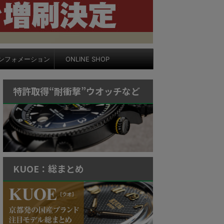
ンフォメーション
ONLINE SHOP
特許取得“耐衝撃”ウオッチなど
KUOE：総まとめ