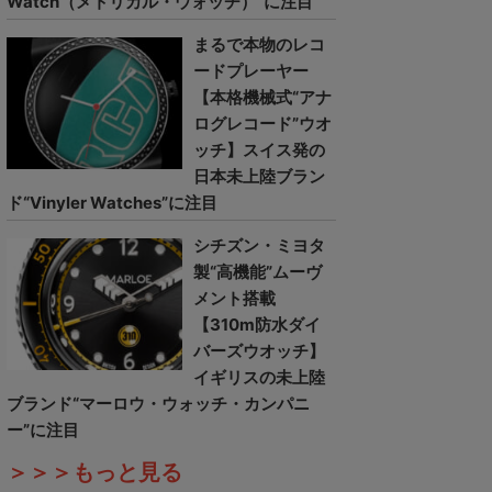
Watch（メトリカル・ウォッチ）”に注目
まるで本物のレコ
ードプレーヤー
【本格機械式“アナ
ログレコード”ウオ
ッチ】スイス発の
日本未上陸ブラン
ド“Vinyler Watches”に注目
シチズン・ミヨタ
製“高機能”ムーヴ
メント搭載
【310m防水ダイ
バーズウオッチ】
イギリスの未上陸
ブランド“マーロウ・ウォッチ・カンパニ
ー”に注目
＞＞＞もっと見る