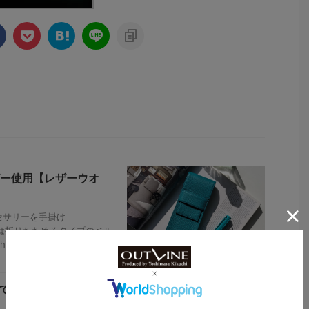
ー使用【レザーウオ
セサリーを手掛け
または折りたためるタイプのベル
ch Câlin（ウ ...
”で2機種【ブライト