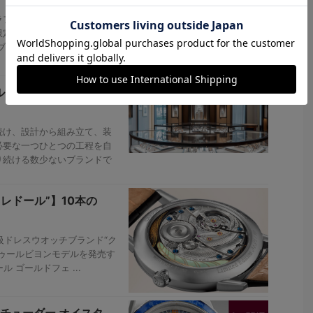
ラフ、ナビタイマー。ブラン
限定モデルがリリースされ
ブラックのサブダイアルを組
ルト”のブティック
け、設計から組み立て、装
必要な一つひとつの工程を自
り続ける数少ないブランドで
レドール”】10本の
級ドレスウオッチブランド“ク
ゥールビヨンモデルを発売す
ル ゴールドフェ ...
チューダー オイスタ