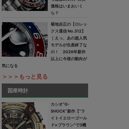
価格はいまおいく
ら？
菊地吉正の【ロレッ
クス通信 No.312】
｜えっ、あの超人気
モデルが生産終了な
の！ 2026年新作
以上に今後の動向が
気になる
＞＞＞もっと見る
国産時計
カシオ“G-
SHOCK”新作【“ラ
イトイエローゴール
ド×ブラウン”で3機