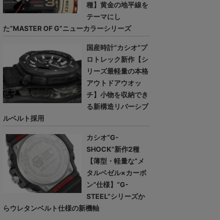
種】黄金の地平線を
テーマにし
た“MASTER OF G”ニューカラーシリーズ
国産時計“カシオ”プ
ロトレック新作【シ
リーズ最軽量の本格
アウトドアウオッ
チ】小物を収納でき
る新構造リバーシブ
ルベルト採用
カシオ“G-
SHOCK”新作2種
【薄型・軽量な“メ
タルベゼル×カーボ
ン”仕様】“G-
STEEL”シリーズか
らウレタンベルト仕様の新機軸