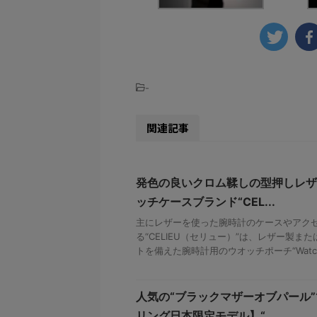
-
関連記事
発色の良いクロム鞣しの型押しレザ
ッチケースブランド“CEL...
主にレザーを使った腕時計のケースやアク
る“CELIEU（セリュー）”は、レザー製
トを備えた腕時計用のウオッチポーチ“Watch Poa
人気の“ブラックマザーオブパール
リング日本限定モデル】“...