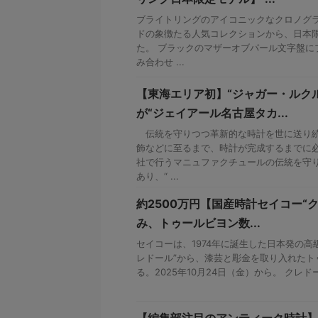
ブライトリングのアイコニックなクロノグ
ドの象徴たる人気コレクションから、日本
た。 ブラックのマザーオブパール文字盤に
み合わせ ...
【東海エリア初】“ジャガー・ルク
が“ジェイアール名古屋タカ...
伝統を守りつつ革新的な時計を世に送り続
飾などに至るまで、時計が完成するまでに
社で行うマニュファクチュールの伝統を守
あり、“ ...
約2500万円【国産時計セイコー“ク
み、トゥールビヨン数...
セイコーは、1974年に誕生した日本発の高
レドール”から、漆芸と彫金を取り入れたト
る。2025年10月24日（金）から。 クレドー
【編集部注目のアンティーク時計】