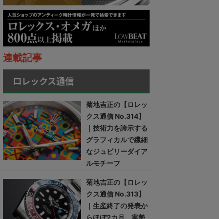
連載記事
ロレックス通信
菊地吉正の【ロレッ
クス通信 No.314】
｜技術力を誇示する
グラフィカルで繊細
なジュビリーダイア
ルモチーフ
菊地吉正の【ロレッ
クス通信 No.313】
｜生産終了の発表か
らほぼ2カ月。実勢