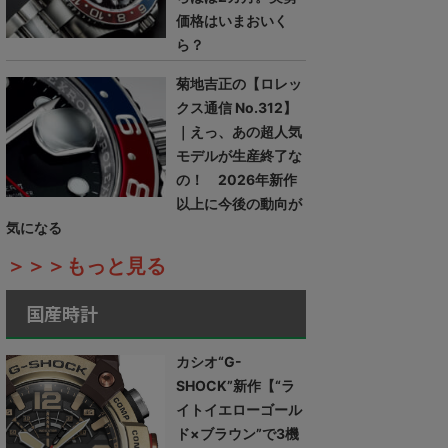
価格はいまおいく
ら？
菊地吉正の【ロレッ
クス通信 No.312】
｜えっ、あの超人気
モデルが生産終了な
の！ 2026年新作
以上に今後の動向が
気になる
＞＞＞もっと見る
国産時計
カシオ“G-
SHOCK”新作【“ラ
イトイエローゴール
ド×ブラウン”で3機