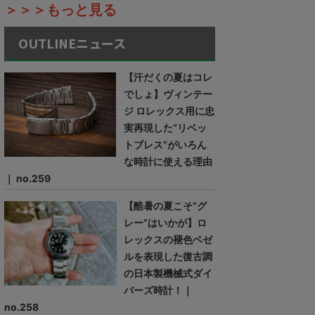
＞＞＞もっと見る
OUTLINEニュース
【汗だくの夏はコレ
でしょ】ヴィンテー
ジ ロレックス用に忠
実再現した“リベッ
トブレス”がいろん
な時計に使える理由
｜ no.259
【酷暑の夏こそ“グ
レー”はいかが】ロ
レックスの褪色ベゼ
ルを表現した復古調
の日本製機械式ダイ
バーズ時計！｜
no.258