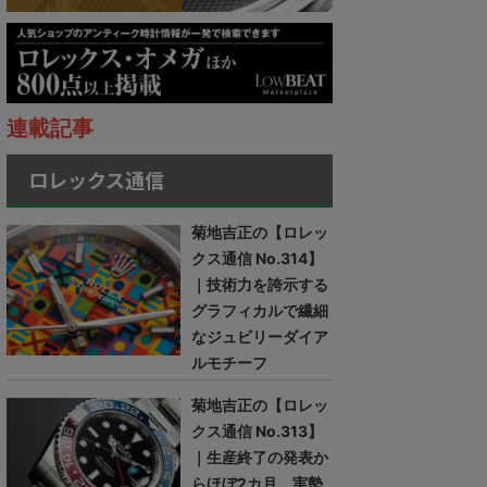
連載記事
ロレックス通信
菊地吉正の【ロレッ
クス通信 No.314】
｜技術力を誇示する
グラフィカルで繊細
なジュビリーダイア
ルモチーフ
菊地吉正の【ロレッ
クス通信 No.313】
｜生産終了の発表か
らほぼ2カ月。実勢