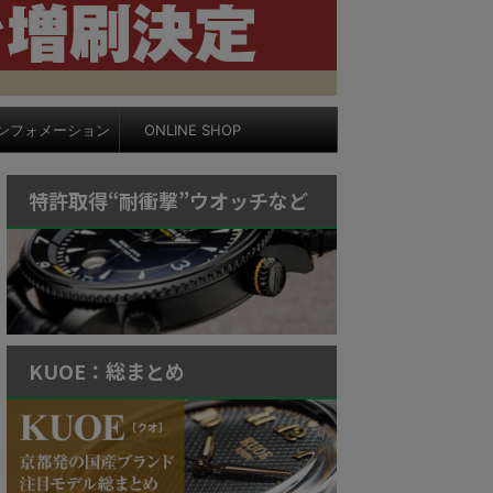
ンフォメーション
ONLINE SHOP
特許取得“耐衝撃”ウオッチなど
KUOE：総まとめ