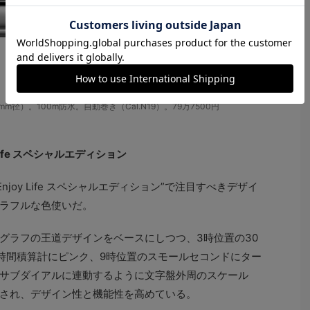
S（40mm径）。100m防水。自動巻き（Cal.N19）。79万7500円
 Life スペシャルエディション
 Enjoy Life スペシャルエディション”で注目すべきデザイ
ラフルな色使いだ。
グラフの王道デザインをベースにしつつ、3時位置の30
2時間積算計にピンク、9時位置のスモールセコンドにター
サブダイアルに連動するように文字盤外周のスケール
され、デザイン性と機能性を高めている。