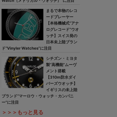
Watch（メトリカル・ウォッチ）”に注目
まるで本物のレコ
ードプレーヤー
【本格機械式“アナ
ログレコード”ウオ
ッチ】スイス発の
日本未上陸ブラン
ド“Vinyler Watches”に注目
シチズン・ミヨタ
製“高機能”ムーヴ
メント搭載
【310m防水ダイ
バーズウオッチ】
イギリスの未上陸
ブランド“マーロウ・ウォッチ・カンパニ
ー”に注目
＞＞＞もっと見る