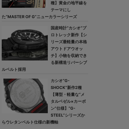
種】黄金の地平線を
テーマにし
た“MASTER OF G”ニューカラーシリーズ
国産時計“カシオ”プ
ロトレック新作【シ
リーズ最軽量の本格
アウトドアウオッ
チ】小物を収納でき
る新構造リバーシブ
ルベルト採用
カシオ“G-
SHOCK”新作2種
【薄型・軽量な“メ
タルベゼル×カーボ
ン”仕様】“G-
STEEL”シリーズか
らウレタンベルト仕様の新機軸