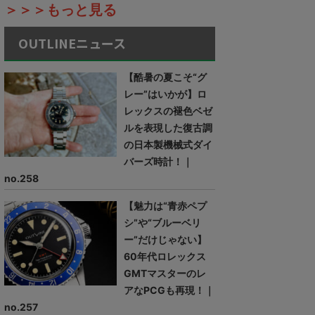
＞＞＞もっと見る
OUTLINEニュース
【酷暑の夏こそ“グ
レー”はいかが】ロ
レックスの褪色ベゼ
ルを表現した復古調
の日本製機械式ダイ
バーズ時計！｜
no.258
【魅力は“青赤ペプ
シ”や“ブルーベリ
ー”だけじゃない】
60年代ロレックス
GMTマスターのレ
アなPCGも再現！｜
no.257