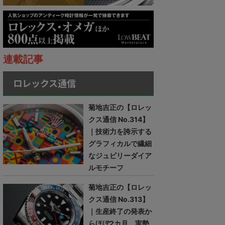
連載記事
ロレックス通信
菊地吉正の【ロレッ
クス通信 No.314】
｜技術力を誇示する
グラフィカルで繊細
なジュビリーダイア
ルモチーフ
菊地吉正の【ロレッ
クス通信 No.313】
｜生産終了の発表か
らほぼ2カ月。実勢