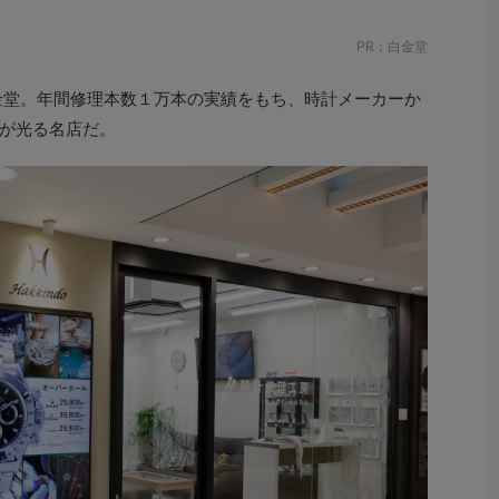
PR：白金堂
金堂。年間修理本数１万本の実績をもち、時計メーカーか
が光る名店だ。