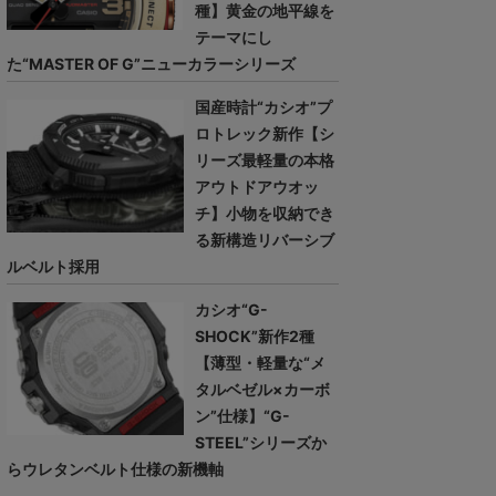
種】黄金の地平線を
テーマにし
た“MASTER OF G”ニューカラーシリーズ
国産時計“カシオ”プ
ロトレック新作【シ
リーズ最軽量の本格
アウトドアウオッ
チ】小物を収納でき
る新構造リバーシブ
ルベルト採用
カシオ“G-
SHOCK”新作2種
【薄型・軽量な“メ
タルベゼル×カーボ
ン”仕様】“G-
STEEL”シリーズか
らウレタンベルト仕様の新機軸