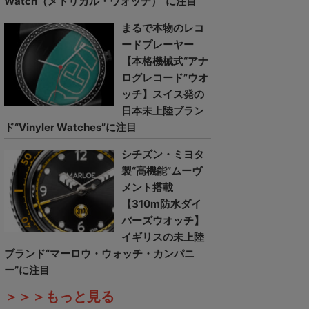
Watch（メトリカル・ウォッチ）”に注目
まるで本物のレコ
ードプレーヤー
【本格機械式“アナ
ログレコード”ウオ
ッチ】スイス発の
日本未上陸ブラン
ド“Vinyler Watches”に注目
シチズン・ミヨタ
製“高機能”ムーヴ
メント搭載
【310m防水ダイ
バーズウオッチ】
イギリスの未上陸
ブランド“マーロウ・ウォッチ・カンパニ
ー”に注目
＞＞＞もっと見る