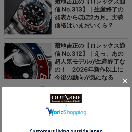
菊地吉正の【ロレックス通
信 No.313】｜生産終了の
発表からほぼ2カ月。実勢
価格はいまおいくら？
菊地吉正の【ロレックス通
信 No.312】｜えっ、あの
超人気モデルが生産終了な
の！ 2026年新作以上に
今後の動向が気になる
＞＞＞もっと見る
国産時計
カシオ“G-SHOCK”新作
【“ライトイエローゴールド