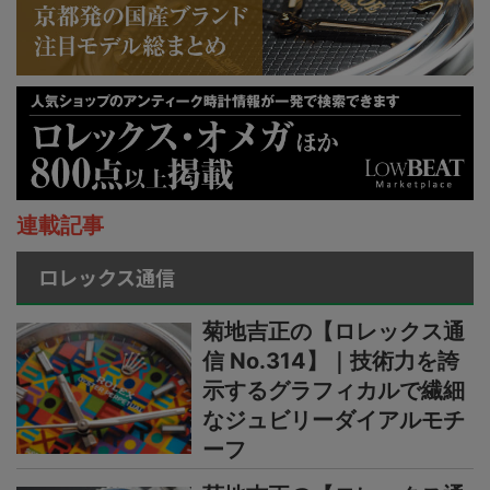
連載記事
ロレックス通信
菊地吉正の【ロレックス通
信 No.314】｜技術力を誇
示するグラフィカルで繊細
なジュビリーダイアルモチ
ーフ