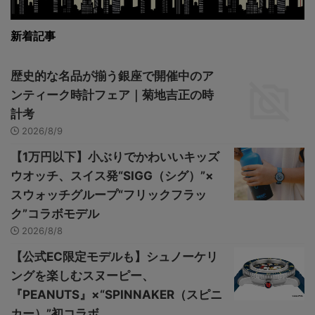
新着記事
歴史的な名品が揃う銀座で開催中のア
ンティーク時計フェア｜菊地吉正の時
計考
2026/8/9
【1万円以下】小ぶりでかわいいキッズ
ウオッチ、スイス発“SIGG（シグ）”×
スウォッチグループ“フリックフラッ
ク”コラボモデル
2026/8/8
【公式EC限定モデルも】シュノーケリ
ングを楽しむスヌーピー、
『PEANUTS』×“SPINNAKER（スピニ
カー）”初コラボ