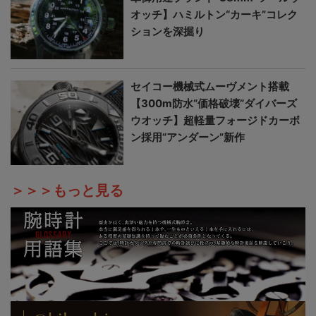
オッチ】ハミルトン“カーキ”コレク
ションを深掘り
セイコー機械式ムーヴメント搭載
【300m防水“価格破壊”ダイバーズ
ウオッチ】超軽量フォージドカーボ
ン採用“アンダーン”新作
＞＞＞もっと見る