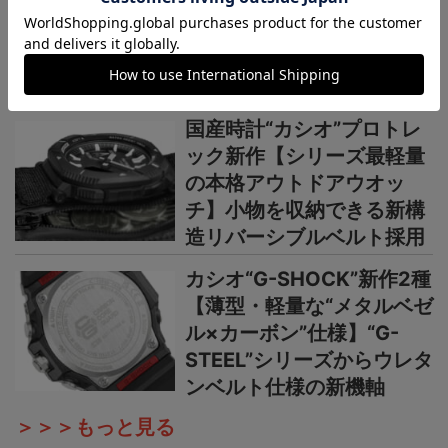
×ブラウン”で3機種】黄金
の地平線をテーマにし
た“MASTER OF G”ニュー
カラーシリーズ
国産時計“カシオ”プロトレ
ック新作【シリーズ最軽量
の本格アウトドアウオッ
チ】小物を収納できる新構
造リバーシブルベルト採用
カシオ“G-SHOCK”新作2種
【薄型・軽量な“メタルベゼ
ル×カーボン”仕様】“G-
STEEL”シリーズからウレタ
ンベルト仕様の新機軸
＞＞＞もっと見る