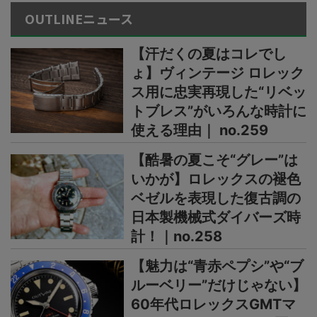
OUTLINEニュース
【汗だくの夏はコレでし
ょ】ヴィンテージ ロレック
ス用に忠実再現した“リベッ
トブレス”がいろんな時計に
使える理由｜ no.259
【酷暑の夏こそ“グレー”は
いかが】ロレックスの褪色
ベゼルを表現した復古調の
日本製機械式ダイバーズ時
計！｜no.258
【魅力は“青赤ペプシ”や“ブ
ルーベリー”だけじゃない】
60年代ロレックスGMTマ