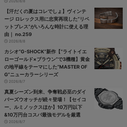
2026/8/8
【汗だくの夏はコレでしょ】ヴィンテ
ージ ロレックス用に忠実再現した“リベ
ットブレス”がいろんな時計に使える理
由｜ no.259
2026/8/8
カシオ“G-SHOCK”新作【“ライトイエ
ローゴールド×ブラウン”で3機種】黄金
の地平線をテーマにした“MASTER OF
G”ニューカラーシリーズ
2026/8/7
真夏シーズン到来、争奪戦必至のダイ
バーズウオッチが続々登場！【セイコ
ー、ルミノックスほか】10万円以下
&10万円台コスパ最強モデルを厳選
2026/8/7