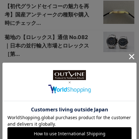
【初代グランドセイコーの魅力を再
考】国産アンティークの種類や購入
時にチェック...
菊地の【ロレックス】通信 No.082
｜日本の並行輸入市場とロレックス
［第...
【国産ブランド“セイコー”】日本で
は限定250本、黒琺瑯が美しいポー
タークラ...
小ぶりな38mmで全2機種【人類
初“有人宇宙飛行”で着用された腕時
計を復刻】...