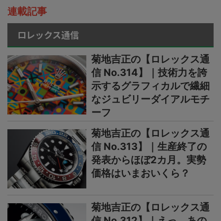
連載記事
ロレックス通信
菊地吉正の【ロレックス通
信 No.314】｜技術力を誇
示するグラフィカルで繊細
なジュビリーダイアルモチ
ーフ
菊地吉正の【ロレックス通
信 No.313】｜生産終了の
発表からほぼ2カ月。実勢
価格はいまおいくら？
菊地吉正の【ロレックス通
信 No.312】｜えっ、あの