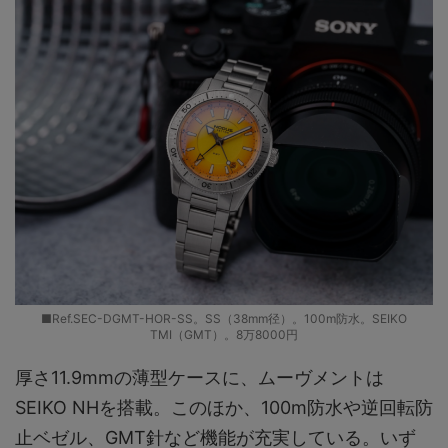
■Ref.SEC-DGMT-HOR-SS。SS（38mm径）。100m防水。SEIKO
TMI（GMT）。8万8000円
厚さ11.9mmの薄型ケースに、ムーヴメントは
SEIKO NHを搭載。このほか、100m防水や逆回転防
止ベゼル、GMT針など機能が充実している。いず