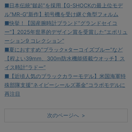
■日本伝統“鎚起”を採用【G-SHOCKの最上位モデ
ル“MR-G”新作】初号機を受け継ぐ角型フォルム
■快挙！【国産腕時計ブランド“グランドセイコ
ー”】2025年世界的デザイン賞を受賞した“エボリュ
ーション9 コレクション”
■夏におすすめ“ブラック×ターコイズブルー”など
【程よい39mm、300m防水機能搭載ウオッチ】ス
イス時計“ラドー”
■【近頃人気のブラックカラーモデル】米国海軍特
殊部隊支援“ネイビーシールズ基金”コラボモデルに
再注目
次のページへ >