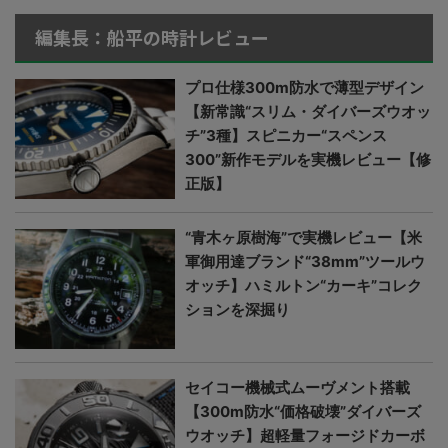
編集長：船平の時計レビュー
プロ仕様300m防水で薄型デザイン
【新常識“スリム・ダイバーズウオッ
チ”3種】スピニカー“スペンス
300”新作モデルを実機レビュー【修
正版】
“青木ヶ原樹海”で実機レビュー【米
軍御用達ブランド“38mm”ツールウ
オッチ】ハミルトン“カーキ”コレク
ションを深掘り
セイコー機械式ムーヴメント搭載
【300m防水“価格破壊”ダイバーズ
ウオッチ】超軽量フォージドカーボ