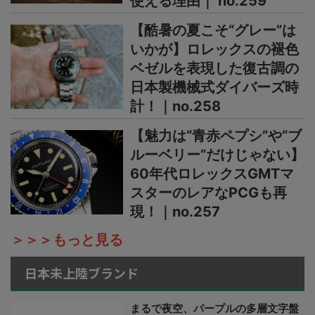
使える理由｜ no.259
【酷暑の夏こそ“グレー”は
いかが】ロレックスの褪色
ベゼルを表現した復古調の
日本製機械式ダイバーズ時
計！｜no.258
【魅力は“青赤ペプシ”や“ブ
ルーベリー”だけじゃない】
60年代ロレックスGMTマ
スターのレアなPCGも再
現！｜no.257
＞＞＞もっと見る
日本未上陸ブランド
まるで夜空、パープルの多層文字盤