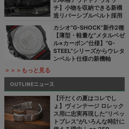
の本格アウトドアウオッ
チ】小物を収納できる新構
造リバーシブルベルト採用
カシオ“G-SHOCK”新作2種
【薄型・軽量な“メタルベゼ
ル×カーボン”仕様】“G-
STEEL”シリーズからウレタ
ンベルト仕様の新機軸
＞＞＞もっと見る
OUTLINEニュース
【汗だくの夏はコレでし
ょ】ヴィンテージ ロレック
ス用に忠実再現した“リベッ
トブレス”がいろんな時計に