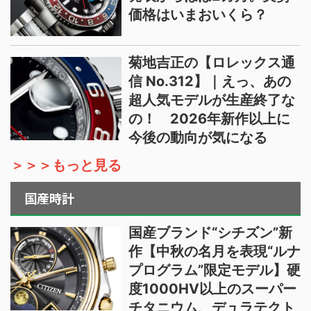
価格はいまおいくら？
菊地吉正の【ロレックス通
信 No.312】｜えっ、あの
超人気モデルが生産終了な
の！ 2026年新作以上に
今後の動向が気になる
＞＞＞もっと見る
国産時計
国産ブランド“シチズン”新
作【中秋の名月を表現“ルナ
プログラム”限定モデル】硬
度1000HV以上のスーパー
チタニウム、デュラテクト