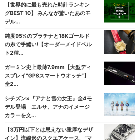
【世界的に最も売れた時計ランキン
グBEST 10】 みんなが驚いたあのモ
デル...
純度95%のプラチナと18Kゴールド
の糸で手縫い!【オーダーメイドベル
ト2種...
ガーミン史上最薄7.9mm【大型ディ
スプレイ“GPSスマートウオッチ”】
全2...
シチズン×『アナと雪の女王』全4モ
デル登場 エルサ、アナのイメージ
カラーを文...
【3万円以下とは思えない重厚なデザ
イン】流線形のスクエアケース、“マ