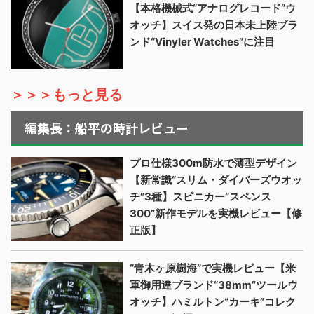
【本格機械式“アナログレコード”ウ
オッチ】スイス発の日本未上陸ブラ
ンド“Vinyler Watches”に注目
＞＞＞もっと見る
編集長：船平の時計レビュー
プロ仕様300m防水で薄型デザイン
【新常識“スリム・ダイバーズウオッ
チ”3種】スピニカー“スペンス
300”新作モデルを実機レビュー【修
正版】
“青木ヶ原樹海”で実機レビュー【米
軍御用達ブランド“38mm”ツールウ
オッチ】ハミルトン“カーキ”コレク