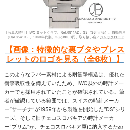
【写真の時計】IWC ヨットクラブ。Ref.R811AD。SS（36mm径）。自動巻き
（Cal.8541B）。1960年代製。38万8000円。取り扱い店／
ジャックロード
【画像：特徴的な裏ブタやブレス
レットのロゴを見る（全6枚）
】
このようなラバー素材による耐衝撃構造は、優れた
衝撃吸収性を備えていたため、IWC以外の時計メー
カーでも採用されていたことが確認されている。筆
者が確認している範囲では、スイスの時計メーカ
ー“サーチナ”が1959年から製造を開始した“DS”シリ
ーズ、そして旧チェコスロバキアの時計メーカ
ー“プリム”が、チェコスロバキア軍に納入するため