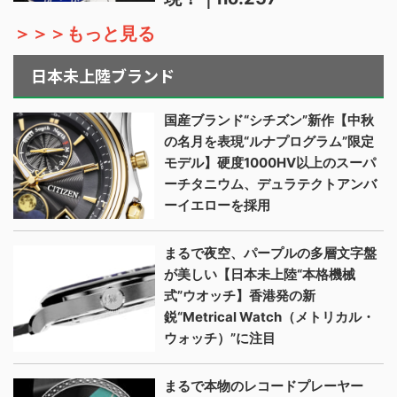
＞＞＞もっと見る
日本未上陸ブランド
国産ブランド“シチズン”新作【中秋
の名月を表現“ルナプログラム”限定
モデル】硬度1000HV以上のスーパ
ーチタニウム、デュラテクトアンバ
ーイエローを採用
まるで夜空、パープルの多層文字盤
が美しい【日本未上陸“本格機械
式”ウオッチ】香港発の新
鋭“Metrical Watch（メトリカル・
ウォッチ）”に注目
まるで本物のレコードプレーヤー