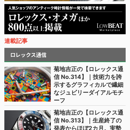
連載記事
ロレックス通信
菊地吉正の【ロレックス通
信 No.314】｜技術力を誇
示するグラフィカルで繊細
なジュビリーダイアルモチ
ーフ
菊地吉正の【ロレックス通
信 No.313】｜生産終了の
発表からほぼ2カ月。実勢