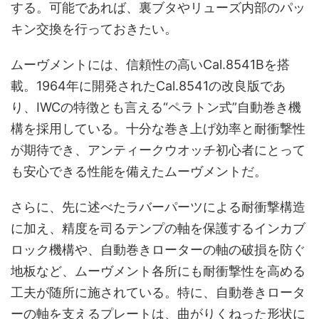
する。可能であれば、裏ブタやリューズ内部のパッ
キン交換を行っておきたい。
ムーヴメントには、信頼性の高いCal.8541Bを搭
載。1964年に開発されたCal.8541の改良版であ
り、IWCの特徴とも言える“ペラトン式”自動巻き機
構を採用している。十分な巻き上げ効率と耐衝撃性
が期待でき、アンティークウオッチ初心者にとって
も安心できる性能を備えたムーヴメントだ。
さらに、先に述べたラバーパーツによる耐衝撃構造
に加え、精度を司るテンプの軸を保護するインカブ
ロック機構や、自動巻きローターの軸の破損を防ぐ
地板など、ムーヴメント各所にも耐衝撃性を高める
工夫が随所に施されている。特に、自動巻きロータ
ーの軸を支えるプレートは、曲がりくねった形状に