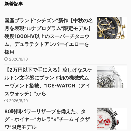
新着記事
国産ブランド“シチズン”新作【中秋の名
月を表現“ルナプログラム”限定モデル】
硬度1000HV以上のスーパーチタニウ
ム、デュラテクトアンバーイエローを
採用
2026/8/10
【2万円以下で手に入る】涼しげなスケ
ルトン文字盤にブランド初の機械式ム
ーヴメント搭載、“ICE-WATCH（アイ
スウォッチ）”から
2026/8/10
80時間パワーリザーブを備えた、タ
グ・ホイヤー“カレラ”×“チーム イクザ
ワ”限定モデル