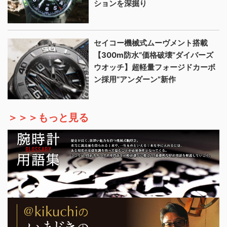
ションを深掘り
セイコー機械式ムーヴメント搭載
【300m防水“価格破壊”ダイバーズ
ウオッチ】超軽量フォージドカーボ
ン採用“アンダーン”新作
＞＞＞もっと見る