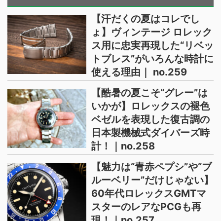
【汗だくの夏はコレでし
ょ】ヴィンテージ ロレック
ス用に忠実再現した“リベッ
トブレス”がいろんな時計に
使える理由｜ no.259
【酷暑の夏こそ“グレー”は
いかが】ロレックスの褪色
ベゼルを表現した復古調の
日本製機械式ダイバーズ時
計！｜no.258
【魅力は“青赤ペプシ”や“ブ
ルーベリー”だけじゃない】
60年代ロレックスGMTマ
スターのレアなPCGも再
現！｜no.257