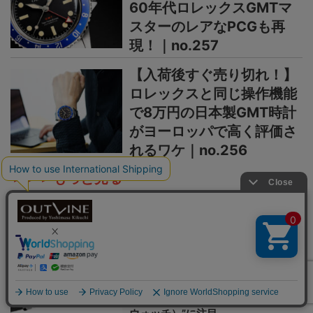
60年代ロレックスGMTマ
スターのレアなPCGも再
現！｜no.257
【入荷後すぐ売り切れ！】
ロレックスと同じ操作機能
で8万円の日本製GMT時計
がヨーロッパで高く評価さ
れるワケ｜no.256
＞＞＞もっと見る
日本未上陸ブランド
まるで夜空、パープルの多層文字盤
が美しい【日本未上陸“本格機械
式”ウオッチ】香港発の新
鋭“Metrical Watch（メトリカル・