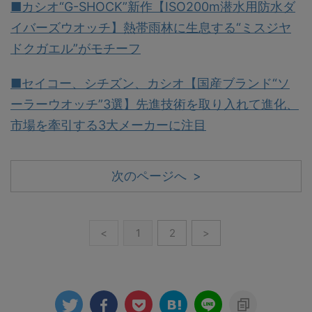
■カシオ“G-SHOCK”新作【ISO200m潜水用防水ダ
イバーズウオッチ】熱帯雨林に生息する“ミスジヤ
ドクガエル”がモチーフ
■セイコー、シチズン、カシオ【国産ブランド“ソ
ーラーウオッチ”3選】先進技術を取り入れて進化、
市場を牽引する3大メーカーに注目
次のページへ >
<
1
2
>