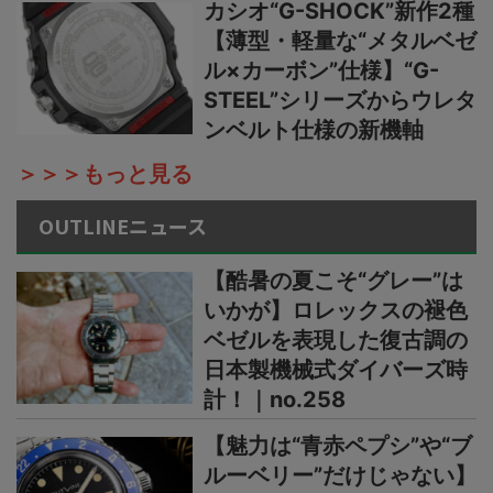
カシオ“G-SHOCK”新作2種
【薄型・軽量な“メタルベゼ
ル×カーボン”仕様】“G-
STEEL”シリーズからウレタ
ンベルト仕様の新機軸
＞＞＞もっと見る
OUTLINEニュース
【酷暑の夏こそ“グレー”は
いかが】ロレックスの褪色
ベゼルを表現した復古調の
日本製機械式ダイバーズ時
計！｜no.258
【魅力は“青赤ペプシ”や“ブ
ルーベリー”だけじゃない】