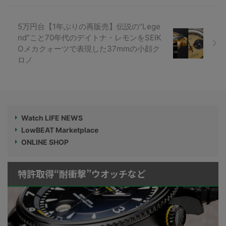
5万円台【1年ぶりの再販売】伝説の“Lege
nd”こと70年代のデイトナ・レモンをSEIK
Oメカクォーツで表現した37mmの小顔ク
ロノ
Watch LIFE NEWS
LowBEAT Marketplace
ONLINE SHOP
特許取得“耐衝撃”ウオッチなど