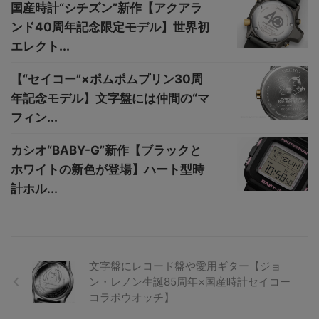
国産時計“シチズン”新作【アクアラ
ンド40周年記念限定モデル】世界初
エレクト...
【“セイコー”×ポムポムプリン30周
年記念モデル】文字盤には仲間の“マ
フィン...
カシオ“BABY-G”新作【ブラックと
ホワイトの新色が登場】ハート型時
計ホル...
文字盤にレコード盤や愛用ギター【ジョ
ン・レノン生誕85周年×国産時計セイコー
コラボウオッチ】