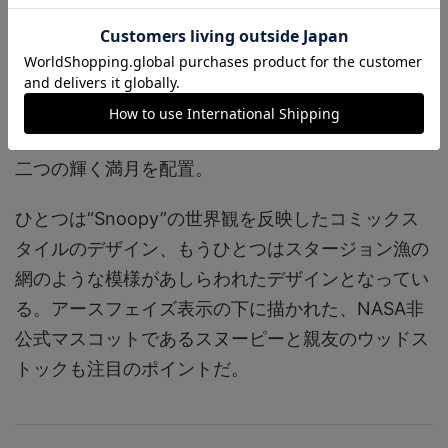
とは逆の動きを見せる。
2時と3時位置の間にあるムーンフェイズ表示は、同
作が発売される8月の満月“スタージョンムーン（チ
ョウザメ月）”にインスパイアされたデザインで、
二つの輝く満月を配置。
ひとつは“Snoopy”の世界観を反映したコミックス
タイルのデザイン、もうひとつはスタージョン漁の
網のような模様があしらわれたデザインとなってい
る。アースフェイズ表示の下に描かれた、NASA非
公式マスコットであるスヌーピーと親友のウッドス
トックも注目のポイントだ。