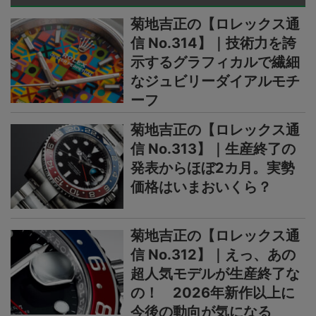
菊地吉正の【ロレックス通
信 No.314】｜技術力を誇
示するグラフィカルで繊細
なジュビリーダイアルモチ
ーフ
菊地吉正の【ロレックス通
信 No.313】｜生産終了の
発表からほぼ2カ月。実勢
価格はいまおいくら？
菊地吉正の【ロレックス通
信 No.312】｜えっ、あの
超人気モデルが生産終了な
の！ 2026年新作以上に
今後の動向が気になる