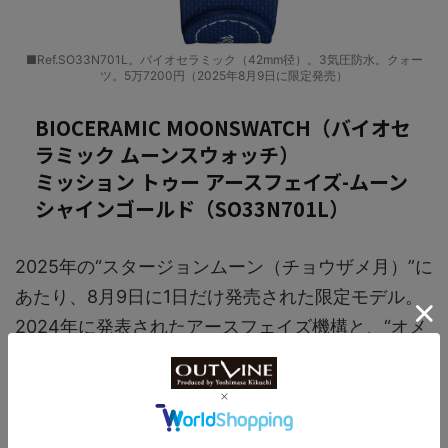
■Ref.SO33N701L。バイオセラミック（42mm径）。3気圧防水。クォー
ツ。5万7200円（2025年8月9日に限定発売）
BIOCERAMIC MOONSWATCH（バイオセ
ラミック ムーンスウォッチ）
ミッション トゥー アースフェイズ-ムーン
シャインゴールド（SO33N701L）
2025年の“スタージョンムーン（チョウザメ月）”に
あたり、8月9日に1日だけ発売された限定モデル。
2024年に発表されたアースフェイズ機構と、“オメ
ガ”独自のムーンシャイン ゴールドをあしらったム
ーンフェイズ機構を搭載しており、10時と11時位置
の間にあるアースフェイズ表示は、月から見た地球
の満ち欠けを示しており、地球から見える満ち欠け