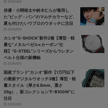
2026/8/6
俳優・小関裕太や鈴木仁らが着用し
た“ビッグ・バン”のマルチカラーなど、
夏も付けたいウブロのウオッチに注目
2026/8/6
カシオ“G-SHOCK”新作2種【薄型・軽
量な“メタルベゼル×カーボン”仕
様】“G-STEEL”シリーズからウレタン
ベルト仕様の新機軸
2026/8/5
国産ブランド“カシオ”新作【1万円以下
の最新デジタルウオッチ3種】薄型・軽
量スタイル（厚さ8.8mm、重さ
26g）、新コレクション“F-B100W”に
注目
2026/8/5