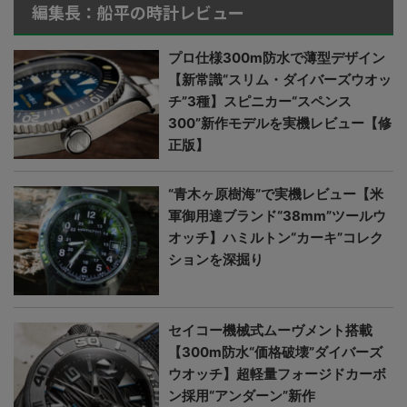
編集長：船平の時計レビュー
プロ仕様300m防水で薄型デザイン
【新常識“スリム・ダイバーズウオッ
チ”3種】スピニカー“スペンス
300”新作モデルを実機レビュー【修
正版】
“青木ヶ原樹海”で実機レビュー【米
軍御用達ブランド“38mm”ツールウ
オッチ】ハミルトン“カーキ”コレク
ションを深掘り
セイコー機械式ムーヴメント搭載
【300m防水“価格破壊”ダイバーズ
ウオッチ】超軽量フォージドカーボ
ン採用“アンダーン”新作