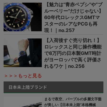
【魅力は“青赤ペプシ”や“ブ
ルーベリー”だけじゃない】
60年代ロレックスGMTマ
スターのレアなPCGも再
現！｜no.257
【入荷後すぐ売り切れ！】
ロレックスと同じ操作機能
で8万円の日本製GMT時計
がヨーロッパで高く評価さ
れるワケ｜no.256
＞＞＞もっと見る
日本未上陸ブランド
まるで夜空、パープルの多層文字盤
が美しい【日本未上陸“本格機械