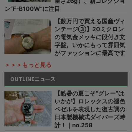
重さ26g）、新コレクショ
ン“F-B100W”に注目
【数万円で買える国産ヴィ
ンテージ③】20ミクロン
の電気金メッキに段付き文
字盤。いかにもって雰囲気
がファッションに最高です
＞＞＞もっと見る
OUTLINEニュース
【酷暑の夏こそ“グレー”は
いかが】ロレックスの褪色
ベゼルを表現した復古調の
日本製機械式ダイバーズ時
計！｜no.258