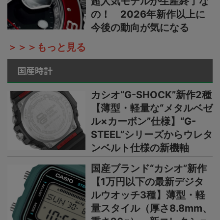
超人気モデルが生産終了な
の！ 2026年新作以上に
今後の動向が気になる
＞＞＞もっと見る
国産時計
カシオ“G-SHOCK”新作2種
【薄型・軽量な“メタルベゼ
ル×カーボン”仕様】“G-
STEEL”シリーズからウレタ
ンベルト仕様の新機軸
国産ブランド“カシオ”新作
【1万円以下の最新デジタ
ルウオッチ3種】薄型・軽
量スタイル（厚さ8.8mm、