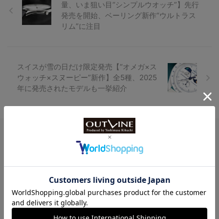
量、いま狙い目“シンプルウオッチ”】先行
発売を開始、ベーリング新作“ウルトラス
リム”に注目
スイスが雪の日だけ限定発売【“オメガ×ス
ウォッチ×スヌーピー”新作】全5種、2025
年に発売されたモデルも一挙紹介
Watch LIFE NEWS
LowBEAT Marketplace
ONLINE SHOP
特許取得“耐衝撃”ウオッチなど