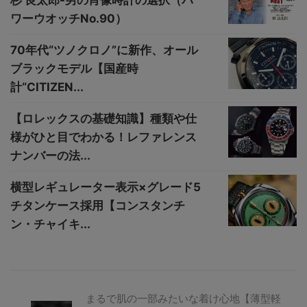
杉 良太郎-男の肖像時計の選択（パ
ワーウオッチNo.90）
70年代“ツノクロノ”に新作、オール
ブラックモデル【国産時
計“CITIZEN...
【ロレックスの基礎知識】種類や仕
様がひと目でわかる！レファレンス
ナンバーの法...
横型レギュレーター表示×グレード5
チタンケース採用【コンスタンチ
ン・チャイキ...
まるで肌の一部みたいな着け心地【薄型軽