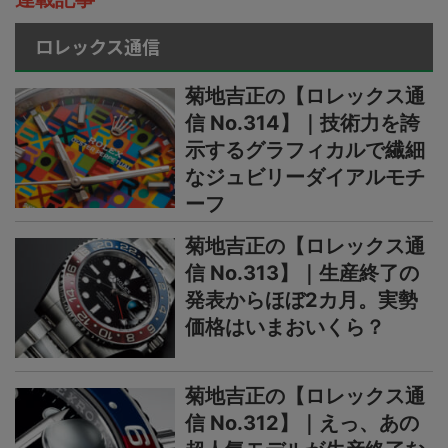
ロレックス通信
菊地吉正の【ロレックス通
信 No.314】｜技術力を誇
示するグラフィカルで繊細
なジュビリーダイアルモチ
ーフ
菊地吉正の【ロレックス通
信 No.313】｜生産終了の
発表からほぼ2カ月。実勢
価格はいまおいくら？
菊地吉正の【ロレックス通
信 No.312】｜えっ、あの