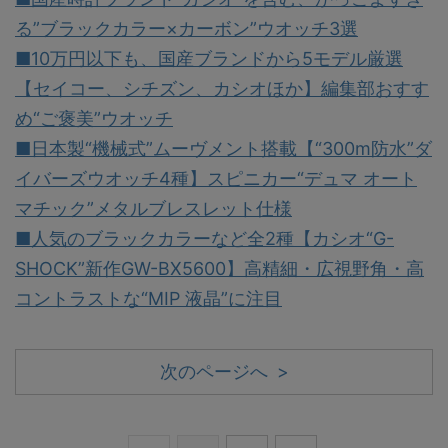
る”ブラックカラー×カーボン”ウオッチ3選
■10万円以下も、国産ブランドから5モデル厳選
【セイコー、シチズン、カシオほか】編集部おすす
め“ご褒美”ウオッチ
■日本製“機械式”ムーヴメント搭載【“300m防水”ダ
イバーズウオッチ4種】スピニカー“デュマ オート
マチック”メタルブレスレット仕様
■人気のブラックカラーなど全2種【カシオ“G-
SHOCK”新作GW-BX5600】高精細・広視野角・高
コントラストな“MIP 液晶”に注目
次のページへ >