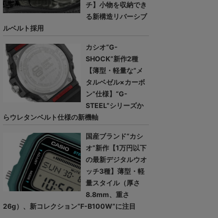
チ】小物を収納でき
る新構造リバーシブ
ルベルト採用
カシオ“G-
SHOCK”新作2種
【薄型・軽量な“メ
タルベゼル×カーボ
ン”仕様】“G-
STEEL”シリーズか
らウレタンベルト仕様の新機軸
国産ブランド“カシ
オ”新作【1万円以下
の最新デジタルウオ
ッチ3種】薄型・軽
量スタイル（厚さ
8.8mm、重さ
26g）、新コレクション“F-B100W”に注目