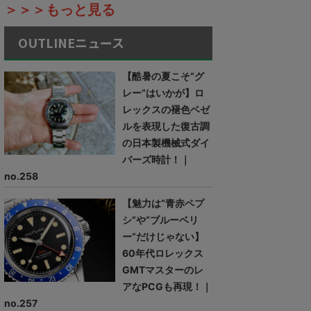
＞＞＞もっと見る
OUTLINEニュース
【酷暑の夏こそ“グ
レー”はいかが】ロ
レックスの褪色ベゼ
ルを表現した復古調
の日本製機械式ダイ
バーズ時計！｜
no.258
【魅力は“青赤ペプ
シ”や“ブルーベリ
ー”だけじゃない】
60年代ロレックス
GMTマスターのレ
アなPCGも再現！｜
no.257