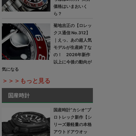
価格はいまおいく
ら？
菊地吉正の【ロレッ
クス通信 No.312】
｜えっ、あの超人気
モデルが生産終了な
の！ 2026年新作
以上に今後の動向が
気になる
＞＞＞もっと見る
国産時計
国産時計“カシオ”プ
ロトレック新作【シ
リーズ最軽量の本格
アウトドアウオッ