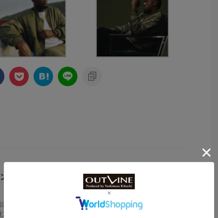
ンデザインのカシ
る“G-SHOCK”から、メタ
“G-STEEL”の新作を発