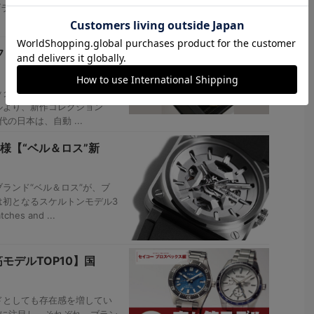
ックを ...
フォッシルから、ど
クなデザインのもと、遊び
ルより、新作コレクション
年代の日本は、自動 ...
様【“ベル＆ロス”新
ランド“ベル＆ロス”が、ブ
では初となるスケルトンモデル3
s and ...
モデルTOP10】国
としても存在感を増してい
ドに注目し、それぞれ、ブラン