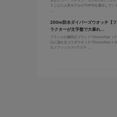
ドごとに人気モデルのTOP10を選出して
...
200m防水ダイバーズウオッチ【
ラクターが文字盤で大暴れ...
フランスの腕時計ブランド“Chronofixe
心に溢れるコラボウオッチ“Chronofixe × Aster
ロノフィックス×アステ ...