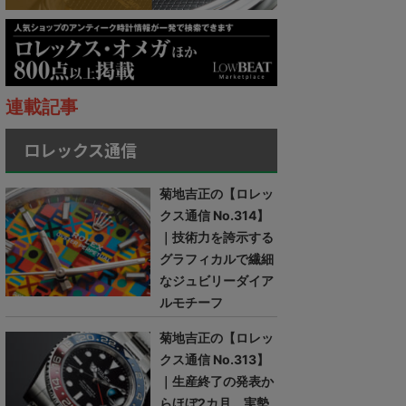
連載記事
ロレックス通信
菊地吉正の【ロレッ
クス通信 No.314】
｜技術力を誇示する
グラフィカルで繊細
なジュビリーダイア
ルモチーフ
菊地吉正の【ロレッ
クス通信 No.313】
｜生産終了の発表か
らほぼ2カ月。実勢