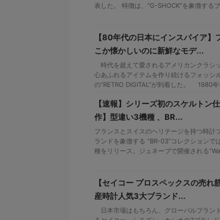
表した。 特徴は、“G-SHOCK”を象徴するブラ
【80年代の日本にインスパイア】
こか懐かしいのに新鮮なモデ...
時代を超えて愛されるアメリカンクラシッ
心あふれるアイテムを作り続けるフォッシ
の“RETRO DIGITAL”が到着した。 1980
【速報】シリーズ初のスケルトン仕
作】型違い3機種 、BR...
フランスとスイスのヘリテージを持つ時計ブ
ランドを象徴する “BR-03”コレクション
種をリリース。ジュネーブで開催される“Watche
【セイコー プロスペックスの売れ筋
産時計人気3大ブランド...
日本市場はもちろん、グローバルブランド
るセイコー、シチズン、カシオの3ブラン