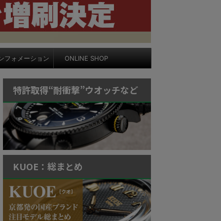
ンフォメーション
ONLINE SHOP
特許取得“耐衝撃”ウオッチなど
KUOE：総まとめ