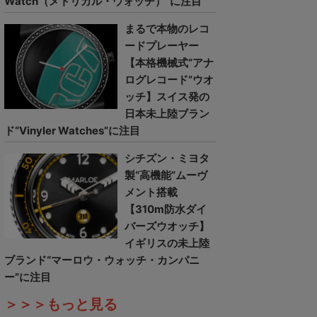
Watch（メトリカル・ウォッチ）”に注目
まるで本物のレコ
ードプレーヤー
【本格機械式“アナ
ログレコード”ウオ
ッチ】スイス発の
日本未上陸ブラン
ド“Vinyler Watches”に注目
シチズン・ミヨタ
製“高機能”ムーヴ
メント搭載
【310m防水ダイ
バーズウオッチ】
イギリスの未上陸
ブランド“マーロウ・ウォッチ・カンパニ
ー”に注目
＞＞＞もっと見る