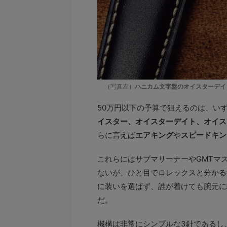
（写真左）
ハニカム文字盤のオイスターデイ
50万円以下の予算で狙えるのは、い
イスター、オイスターデイト、オイス
らに言えば
エアキング
や
スピードキン
これらにはサブマリーナーやGMTマ
ないが、ひと目でロレックスと分かる
に装いを選ばず、誰が着けても腕元に
だ。
機構は非常にシンプルな3針であるし