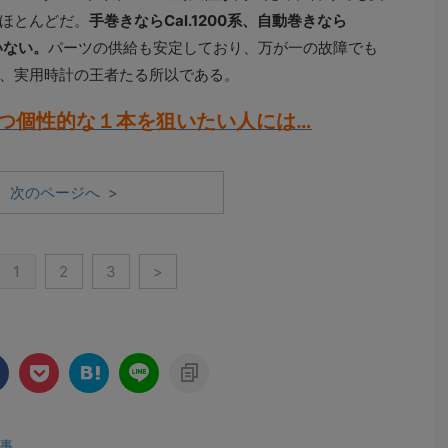
ほとんどだ。
手巻きならCal.1200系、自動巻きなら
いない。
パーツの供給も安定しており、万が一の故障でも
、実用時計の王者たる所以である。
つ個性的な１本を狙いたい人には…
次のページへ >
1
2
3
>
事