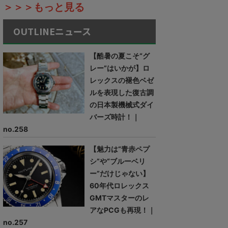
＞＞＞もっと見る
OUTLINEニュース
【酷暑の夏こそ“グ
レー”はいかが】ロ
レックスの褪色ベゼ
ルを表現した復古調
の日本製機械式ダイ
バーズ時計！｜
no.258
【魅力は“青赤ペプ
シ”や“ブルーベリ
ー”だけじゃない】
60年代ロレックス
GMTマスターのレ
アなPCGも再現！｜
no.257