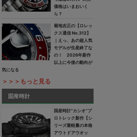
価格はいまおいく
ら？
菊地吉正の【ロレッ
クス通信 No.312】
｜えっ、あの超人気
モデルが生産終了な
の！ 2026年新作
以上に今後の動向が
気になる
＞＞＞もっと見る
国産時計
国産時計“カシオ”プ
ロトレック新作【シ
リーズ最軽量の本格
アウトドアウオッ