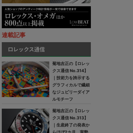
連載記事
ロレックス通信
菊地吉正の【ロレッ
クス通信 No.314】
｜技術力を誇示する
グラフィカルで繊細
なジュビリーダイア
ルモチーフ
菊地吉正の【ロレッ
クス通信 No.313】
｜生産終了の発表か
らほぼ2カ月。実勢