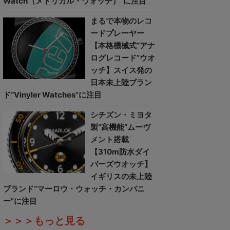
Watch（メトリカル・ウォッチ）”に注目
まるで本物のレコ
ードプレーヤー
【本格機械式“アナ
ログレコード”ウオ
ッチ】スイス発の
日本未上陸ブラン
ド“Vinyler Watches”に注目
シチズン・ミヨタ
製“高機能”ムーヴ
メント搭載
【310m防水ダイ
バーズウオッチ】
イギリスの未上陸
ブランド“マーロウ・ウォッチ・カンパニ
ー”に注目
＞＞＞もっと見る