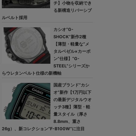
チ】小物を収納でき
る新構造リバーシブ
ルベルト採用
カシオ“G-
SHOCK”新作2種
【薄型・軽量な“メ
タルベゼル×カーボ
ン”仕様】“G-
STEEL”シリーズか
らウレタンベルト仕様の新機軸
国産ブランド“カシ
オ”新作【1万円以下
の最新デジタルウオ
ッチ3種】薄型・軽
量スタイル（厚さ
8.8mm、重さ
26g）、新コレクション“F-B100W”に注目