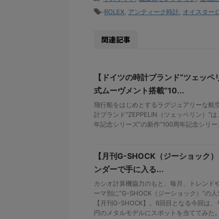
-
ROLEX
,
アンティーク時計
,
オイスター
関連記事
【ドイツの時計ブランド“ツェッペ
式ムーヴメント搭載“10...
飛行船をはじめとするラグジュアリーな航
計ブランド“ZEPPELIN（ツェッペリン）”
年記念シリーズ”の新作“100周年記念シリーズ
【月刊G-SHOCK（ジーショック）】
ンダーで手に入る...
カシオ計算機協力のもと、毎月、トレンド
ーマ別に“G-SHOCK（ジーショック）”の人
【月刊G-SHOCK】。6回目となる今回は
円のメタルモデルにスポットを当ててみた