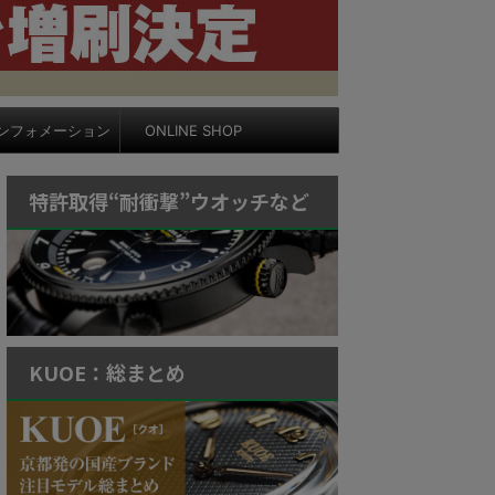
ンフォメーション
ONLINE SHOP
特許取得“耐衝撃”ウオッチなど
KUOE：総まとめ