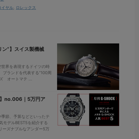
ロイヤル
,
ロレックス
リン”】スイス製機械
空世界を表現するドイツの時
は、ブランドを代表する“100周
 オートマテ ...
no.006｜5万円ア
や季節、予算などといったテ
気モデルBEST5を紹介する
、リーズナブルなアンダー5万
。