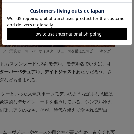
ト
／（写真右）
スーパーオイスターリューズを備えたスピードキング
ずれもスタンダードな3針モデル。モデル名でいえば、
オ
ターパーペチュアル、デイトジャスト
あたりだろう。さ
グ
なども含まれる。
スターといった人気スポーツモデルのような派手な意匠は
象徴的なデザインコードを継承している。シンプルゆえ
馴染むアクのなさこそが、時代を超えて愛される理由
、ムーヴメントやケースの耐久性が高いため、古くても実