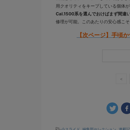
用クオリティをキープしている個体が
Cal.1500系を選んでおけばまず間違
修理が可能。このあたりの安心感こそ
【次ページ】手頃か
<
-
小スライド
,
編集部セレクション
,
連載記