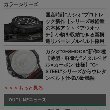
カラーシリーズ
国産時計“カシオ”プロトレ
ック新作【シリーズ最軽量
の本格アウトドアウオッ
チ】小物を収納できる新構
造リバーシブルベルト採用
カシオ“G-SHOCK”新作2種
【薄型・軽量な“メタルベゼ
ル×カーボン”仕様】“G-
STEEL”シリーズからウレタ
ンベルト仕様の新機軸
＞＞＞もっと見る
OUTLINEニュース