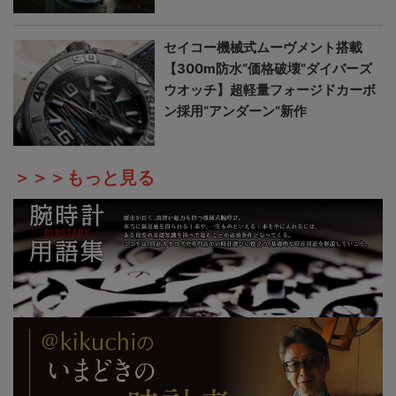
セイコー機械式ムーヴメント搭載
【300m防水“価格破壊”ダイバーズ
ウオッチ】超軽量フォージドカーボ
ン採用“アンダーン”新作
＞＞＞もっと見る