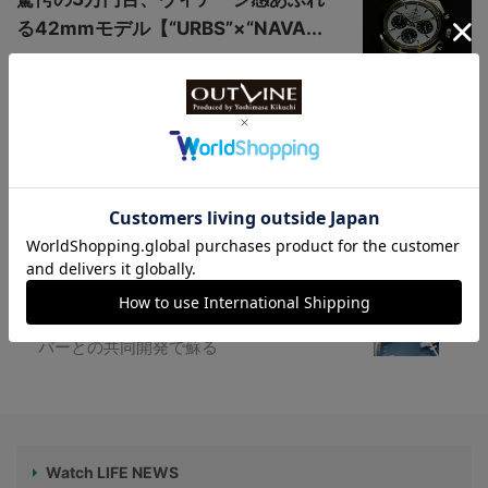
る42mmモデル【“URBS”×“NAVA...
【派手さはないけど丁度良いロレックス】
腕時計としての完成度が魅力のエアキング
Ref.5500
1000m防水ダイバーズ【“オレッヒ＆ワイ
ス”新作】1968年誕生のモデルがプロダイ
バーとの共同開発で蘇る
Watch LIFE NEWS