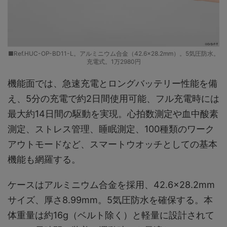
■Ref.HUC-OP-BD11-L。アルミニウム合金（42.6×28.2mm）。5気圧防水。
充電式。1万2980円
機能面では、急速充電とロングバッテリー性能を備
え、5分の充電で約2日間使用可能、フル充電時には
最大約14日間の駆動を実現。心拍数測定や血中酸素
測定、ストレス管理、睡眠測定、100種類のワーク
アウトモードなど、スマートウオッチとしての基本
機能も網羅する。
ケースはアルミニウム合金を採用、42.6×28.2mm
サイズ、厚さ8.99mm。5気圧防水を確保する。本
体重量は約16g（ベルト除く）と軽量に設計されて