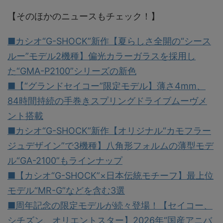
【そのほかのニュースもチェック！】
■カシオ“G-SHOCK”新作【夏らしさ全開の“シース
ルー”モデル2機種】偏光カラーガラスを採用し
た“GMA-P2100”シリーズの新色
■【“グランドセイコー”限定モデル】薄さ4mm、
84時間持続の手巻きスプリングドライブムーヴメ
ント搭載
■カシオ“G-SHOCK”新作【オリジナル“カモフラー
ジュデザイン”で3機種】八角形フォルムの薄型モデ
ル“GA-2100”もラインナップ
■【カシオ“G-SHOCK”×日本伝統モチーフ】最上位
モデル“MR-G”などを含む3選
■周年記念の限定モデルが続々登場！【セイコー、
シチズン、オリエントスター】2026年“国産アニバ