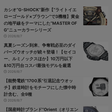
カシオ“G-SHOCK”新作【“ライトイエ
ローゴールド×ブラウン”で3機種】黄金
の地平線をテーマにした“MASTER OF
G”ニューカラーシリーズ
2026/8/7
真夏シーズン到来、争奪戦必至のダイ
バーズウオッチが続々登場！【セイコ
ー、ルミノックスほか】10万円以下
&10万円台コスパ最強モデルを厳選
2026/8/7
【能勢電鉄“1700系”引退記念ウオッ
チ】鉄道時計をモチーフにした懐中時
計含む、全9種
2026/8/7
【国産時計ブランド“Orient（オリエン