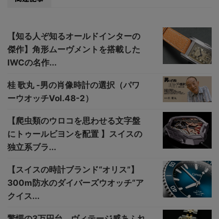
【知る人ぞ知るオールドインターの
傑作】角形ムーヴメントを搭載した
IWCの名作...
桂 歌丸 -男の肖像時計の選択（パワ
ーウオッチVol.48-2）
【爬虫類のウロコを思わせる文字盤
にトゥールビヨンを配置 】スイスの
独立系ブラ...
【スイスの時計ブランド“オリス”】
300m防水のダイバーズウオッチ“ア
クイス...
驚愕の3万円台、ヴィテージ感あふれ