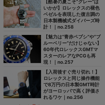
【酷暑の夏こそ“グレー”は
いかが】ロレックスの褪色
ベゼルを表現した復古調の
日本製機械式ダイバーズ時
計！｜no.258
【魅力は“青赤ペプシ”や“ブ
ルーベリー”だけじゃない】
60年代ロレックスGMTマ
スターのレアなPCGも再
現！｜no.257
【入荷後すぐ売り切れ！】
ロレックスと同じ操作機能
で8万円の日本製GMT時計
がヨーロッパで高く評価さ
れるワケ｜no.256