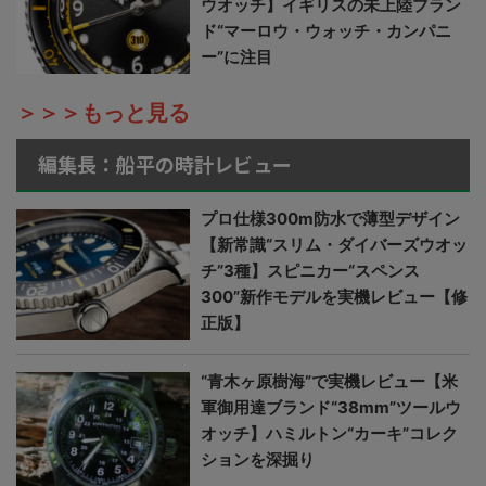
ウオッチ】イギリスの未上陸ブラン
ド“マーロウ・ウォッチ・カンパニ
ー”に注目
＞＞＞もっと見る
編集長：船平の時計レビュー
プロ仕様300m防水で薄型デザイン
【新常識“スリム・ダイバーズウオッ
チ”3種】スピニカー“スペンス
300”新作モデルを実機レビュー【修
正版】
“青木ヶ原樹海”で実機レビュー【米
軍御用達ブランド“38mm”ツールウ
オッチ】ハミルトン“カーキ”コレク
ションを深掘り