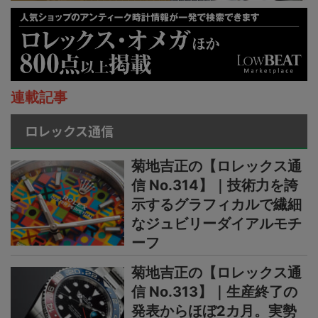
連載記事
ロレックス通信
菊地吉正の【ロレックス通
信 No.314】｜技術力を誇
示するグラフィカルで繊細
なジュビリーダイアルモチ
ーフ
菊地吉正の【ロレックス通
信 No.313】｜生産終了の
発表からほぼ2カ月。実勢