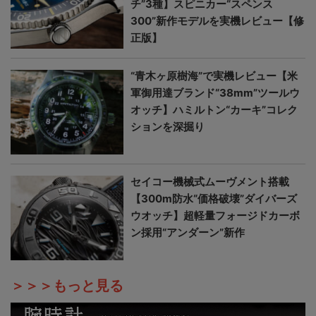
チ”3種】スピニカー“スペンス
300”新作モデルを実機レビュー【修
正版】
“青木ヶ原樹海”で実機レビュー【米
軍御用達ブランド“38mm”ツールウ
オッチ】ハミルトン“カーキ”コレク
ションを深掘り
セイコー機械式ムーヴメント搭載
【300m防水“価格破壊”ダイバーズ
ウオッチ】超軽量フォージドカーボ
ン採用“アンダーン”新作
＞＞＞もっと見る