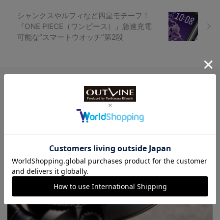
シャンクスやルフィなど四皇モチーフ！
『ONE PIECE（ワンピース）』急速充電
可能な“スマートウオッチ”第2段
Watch LIFE NEWS
LowBEAT Marketplace
ONLINE SHOP
特許取得“耐衝撃”ウオッチなど