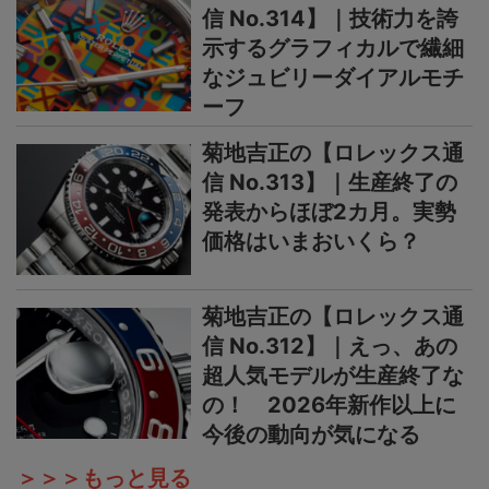
信 No.314】｜技術力を誇
示するグラフィカルで繊細
なジュビリーダイアルモチ
ーフ
菊地吉正の【ロレックス通
信 No.313】｜生産終了の
発表からほぼ2カ月。実勢
価格はいまおいくら？
菊地吉正の【ロレックス通
信 No.312】｜えっ、あの
超人気モデルが生産終了な
の！ 2026年新作以上に
今後の動向が気になる
＞＞＞もっと見る