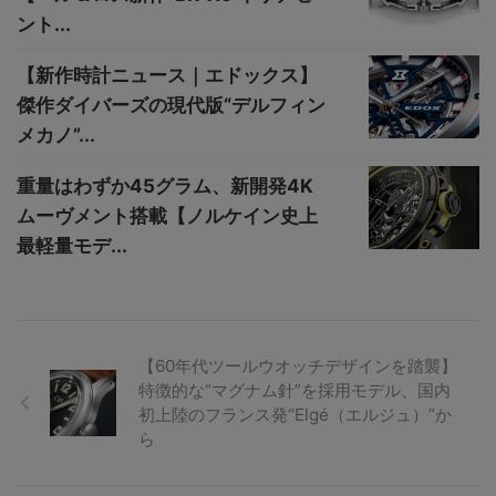
ント...
【新作時計ニュース｜エドックス】
傑作ダイバーズの現代版“デルフィン
メカノ”...
重量はわずか45グラム、新開発4K
ムーヴメント搭載【ノルケイン史上
最軽量モデ...
【60年代ツールウオッチデザインを踏襲】
特徴的な“マグナム針”を採用モデル、国内
初上陸のフランス発“Elgé（エルジュ）”か
ら