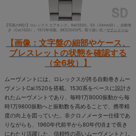
【写真の時計】ロレックス エアキング。Ref.5500。SS（34mm径）。自動巻
き（Cal.1520）。1972年頃製。68万2000円。取り扱い店／
サテンドール
【画像：文字盤の細部やケース、
ブレスレットの状態を確認する
（全6枚）
】
ムーヴメントには、ロレックスが誇る自動巻きムー
ヴメントCal.1520を搭載。1530系をベースに設計さ
れたムーヴメントであり、毎時1万8000振動から毎
時1万9800振動へと振動数を高めることで、携帯精
度の向上を図っていた。非クロノメーター仕様であ
りながらも、1960年代前半から80年代頃まで長き
にわたり活躍した、信頼性の高いムーヴメントとし