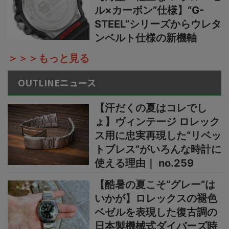
ル×カーボン”仕様】“G-
STEEL”シリーズからウレタ
ンベルト仕様の新機軸
＞＞＞もっと見る
OUTLINEニュース
【汗だくの夏はコレでし
ょ】ヴィンテージ ロレック
ス用に忠実再現した“リベッ
トブレス”がいろんな時計に
使える理由｜ no.259
【酷暑の夏こそ“グレー”は
いかが】ロレックスの褪色
ベゼルを表現した復古調の
日本製機械式ダイバーズ時