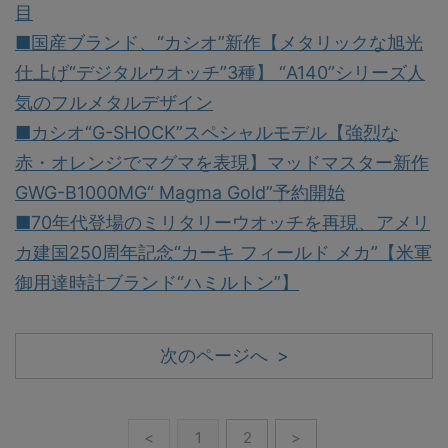
目
■国産ブランド、“カシオ”新作【メタリックな旭光
仕上げ“デジタルウオッチ”3種】 “A140”シリーズ人
気のフルメタルデザイン
■カシオ“G-SHOCK”スペシャルモデル【強烈な
赤・オレンジでマグマを表現】マッドマスター新作
GWG-B1000MG“ Magma Gold”予約開始
■70年代登場のミリタリーウオッチを再現、アメリ
カ建国250周年記念“カーキ フィールド メカ”【米軍
御用達時計ブランド“ハミルトン”】
次のページへ >
<
1
2
>