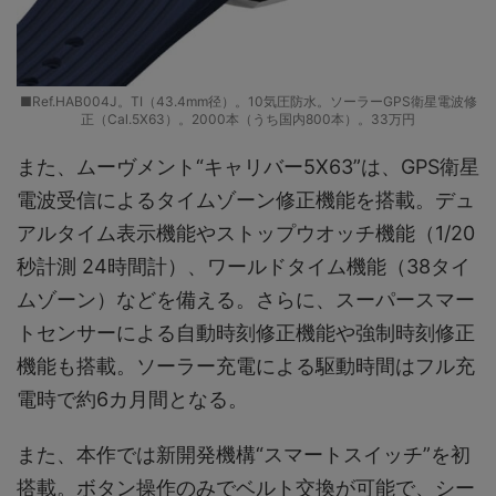
■Ref.HAB004J。TI（43.4mm径）。10気圧防水。ソーラーGPS衛星電波修
正（Cal.5X63）。2000本（うち国内800本）。33万円
また、ムーヴメント“キャリバー5X63”は、GPS衛星
電波受信によるタイムゾーン修正機能を搭載。デュ
アルタイム表示機能やストップウオッチ機能（1/20
秒計測 24時間計）、ワールドタイム機能（38タイ
ムゾーン）などを備える。さらに、スーパースマー
トセンサーによる自動時刻修正機能や強制時刻修正
機能も搭載。ソーラー充電による駆動時間はフル充
電時で約6カ月間となる。
また、本作では新開発機構“スマートスイッチ”を初
搭載。ボタン操作のみでベルト交換が可能で、シー