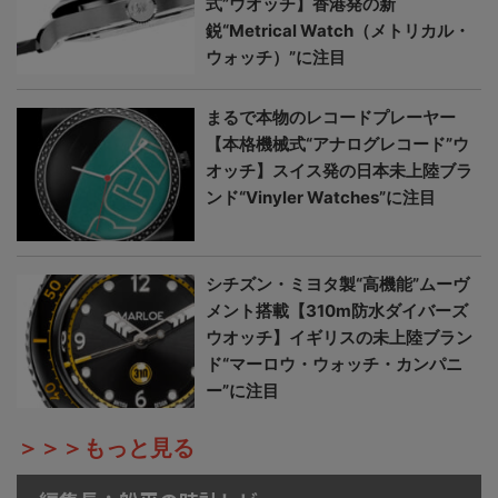
式”ウオッチ】香港発の新
鋭“Metrical Watch（メトリカル・
ウォッチ）”に注目
まるで本物のレコードプレーヤー
【本格機械式“アナログレコード”ウ
オッチ】スイス発の日本未上陸ブラ
ンド“Vinyler Watches”に注目
シチズン・ミヨタ製“高機能”ムーヴ
メント搭載【310m防水ダイバーズ
ウオッチ】イギリスの未上陸ブラン
ド“マーロウ・ウォッチ・カンパニ
ー”に注目
＞＞＞もっと見る