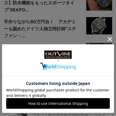
ス】防水機能をもったスポーツタイ
プ“SEAPO...
手作りながら80万円台！ アカデミ
ーも認めたドイツ人独立時計師“ステ
ファン・...
【グランドセイコー、キングセイコ
ーほか】まだ手頃に狙える！ブラン
ド...
全4種、コスパ最強クラス“パワリ
ザ”搭載モデル【新開発の手巻きキャ
リバー搭載...
フランス航空宇宙軍の“精鋭部隊”とコラボ