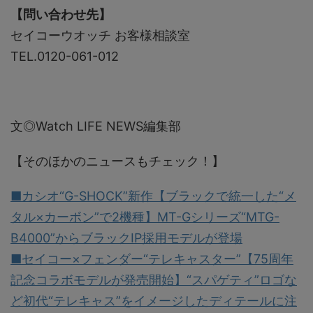
【問い合わせ先】
セイコーウオッチ お客様相談室
TEL.0120-061-012
文◎Watch LIFE NEWS編集部
【そのほかのニュースもチェック！】
■カシオ“G-SHOCK”新作【ブラックで統一した“メ
タル×カーボン”で2機種】MT-Gシリーズ“MTG-
B4000”からブラックIP採用モデルが登場
■セイコー×フェンダー“テレキャスター”【75周年
記念コラボモデルが発売開始】“スパゲティ”ロゴな
ど初代“テレキャス”をイメージしたディテールに注