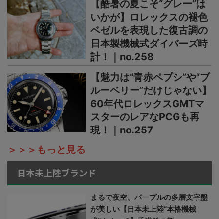
【酷暑の夏こそ“グレー”は
いかが】ロレックスの褪色
ベゼルを表現した復古調の
日本製機械式ダイバーズ時
計！｜no.258
【魅力は“青赤ペプシ”や“ブ
ルーベリー”だけじゃない】
60年代ロレックスGMTマ
スターのレアなPCGも再
現！｜no.257
＞＞＞もっと見る
日本未上陸ブランド
まるで夜空、パープルの多層文字盤
が美しい【日本未上陸“本格機械