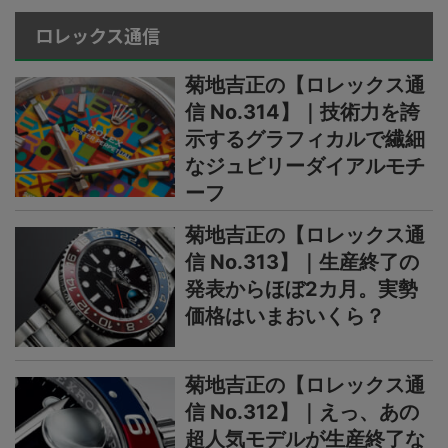
ロレックス通信
菊地吉正の【ロレックス通
信 No.314】｜技術力を誇
示するグラフィカルで繊細
なジュビリーダイアルモチ
ーフ
菊地吉正の【ロレックス通
信 No.313】｜生産終了の
発表からほぼ2カ月。実勢
価格はいまおいくら？
菊地吉正の【ロレックス通
信 No.312】｜えっ、あの
超人気モデルが生産終了な