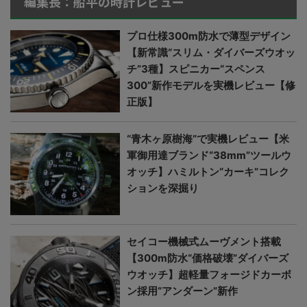
編集長：船平の時計レビュー
プロ仕様300m防水で薄型デザイン
【新常識“スリム・ダイバーズウオッ
チ”3種】スピニカー“スペンス
300”新作モデルを実機レビュー【修
正版】
“青木ヶ原樹海”で実機レビュー【米
軍御用達ブランド“38mm”ツールウ
オッチ】ハミルトン“カーキ”コレク
ションを深掘り
セイコー機械式ムーヴメント搭載
【300m防水“価格破壊”ダイバーズ
ウオッチ】超軽量フォージドカーボ
ン採用“アンダーン”新作