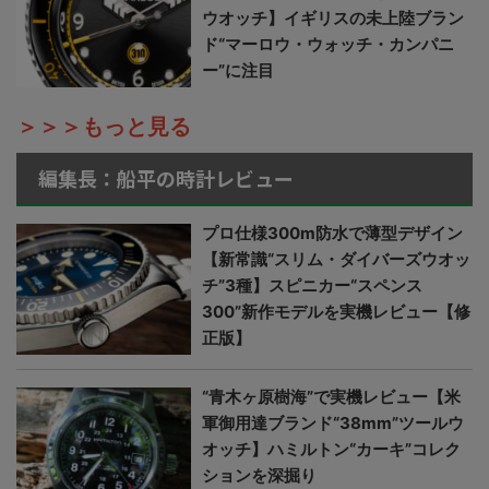
ウオッチ】イギリスの未上陸ブラン
ド“マーロウ・ウォッチ・カンパニ
ー”に注目
＞＞＞もっと見る
編集長：船平の時計レビュー
プロ仕様300m防水で薄型デザイン
【新常識“スリム・ダイバーズウオッ
チ”3種】スピニカー“スペンス
300”新作モデルを実機レビュー【修
正版】
“青木ヶ原樹海”で実機レビュー【米
軍御用達ブランド“38mm”ツールウ
オッチ】ハミルトン“カーキ”コレク
ションを深掘り