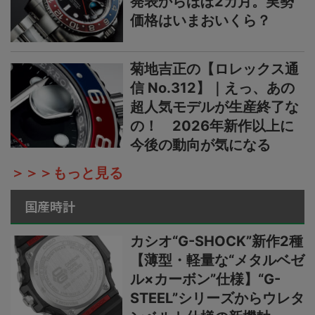
発表からほぼ2カ月。実勢
価格はいまおいくら？
菊地吉正の【ロレックス通
信 No.312】｜えっ、あの
超人気モデルが生産終了な
の！ 2026年新作以上に
今後の動向が気になる
＞＞＞もっと見る
国産時計
カシオ“G-SHOCK”新作2種
【薄型・軽量な“メタルベゼ
ル×カーボン”仕様】“G-
STEEL”シリーズからウレタ