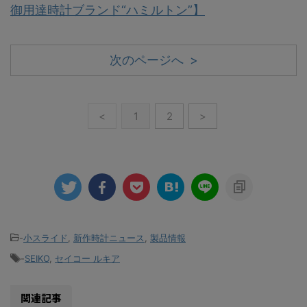
御用達時計ブランド“ハミルトン”】
次のページへ >
<
1
2
>
-
小スライド
,
新作時計ニュース
,
製品情報
-
SEIKO
,
セイコー ルキア
関連記事