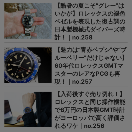
【酷暑の夏こそ“グレー”は
いかが】ロレックスの褪色
ベゼルを表現した復古調の
日本製機械式ダイバーズ時
計！｜no.258
【魅力は“青赤ペプシ”や“ブ
ルーベリー”だけじゃない】
60年代ロレックスGMTマ
スターのレアなPCGも再
現！｜no.257
【入荷後すぐ売り切れ！】
ロレックスと同じ操作機能
で8万円の日本製GMT時計
がヨーロッパで高く評価さ
れるワケ｜no.256