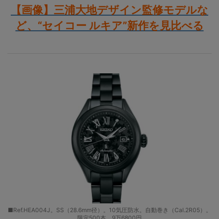
【画像】三浦大地デザイン監修モデルな
ど、“セイコー ルキア”新作を見比べる
■Ref.HEA004J。SS（28.6mm径）。10気圧防水。自動巻き（Cal.2R05）。
限定500本。9万6800円