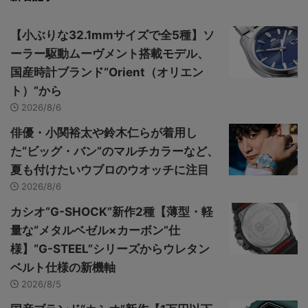
【小ぶりな32.1mmサイズで全5種】ソ
ーラー駆動ムーヴメント搭載モデル、
国産時計ブランド“Orient（オリエン
ト）”から
2026/8/6
俳優・小関裕太や鈴木仁らが着用し
た“ビッグ・バン”のマルチカラーなど、
夏も付けたいウブロのウオッチに注目
2026/8/6
カシオ“G-SHOCK”新作2種【薄型・軽
量な“メタルベゼル×カーボン”仕
様】“G-STEEL”シリーズからウレタン
ベルト仕様の新機軸
2026/8/5