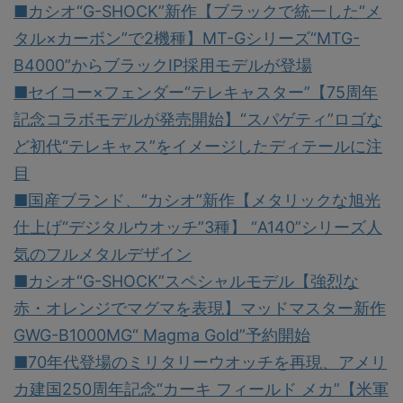
■カシオ“G-SHOCK”新作【ブラックで統一した“メ
タル×カーボン”で2機種】MT-Gシリーズ“MTG-
B4000”からブラックIP採用モデルが登場
■セイコー×フェンダー“テレキャスター”【75周年
記念コラボモデルが発売開始】“スパゲティ”ロゴな
ど初代“テレキャス”をイメージしたディテールに注
目
■国産ブランド、“カシオ”新作【メタリックな旭光
仕上げ“デジタルウオッチ”3種】 “A140”シリーズ人
気のフルメタルデザイン
■カシオ“G-SHOCK”スペシャルモデル【強烈な
赤・オレンジでマグマを表現】マッドマスター新作
GWG-B1000MG“ Magma Gold”予約開始
■70年代登場のミリタリーウオッチを再現、アメリ
カ建国250周年記念“カーキ フィールド メカ”【米軍