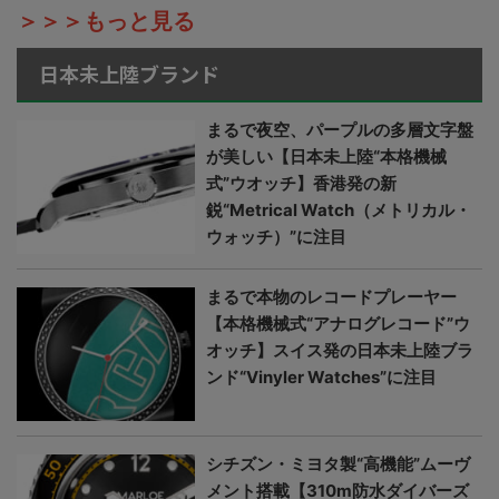
＞＞＞もっと見る
日本未上陸ブランド
まるで夜空、パープルの多層文字盤
が美しい【日本未上陸“本格機械
式”ウオッチ】香港発の新
鋭“Metrical Watch（メトリカル・
ウォッチ）”に注目
まるで本物のレコードプレーヤー
【本格機械式“アナログレコード”ウ
オッチ】スイス発の日本未上陸ブラ
ンド“Vinyler Watches”に注目
シチズン・ミヨタ製“高機能”ムーヴ
メント搭載【310m防水ダイバーズ