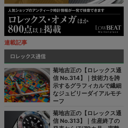
連載記事
ロレックス通信
菊地吉正の【ロレックス通
信 No.314】｜技術力を誇
示するグラフィカルで繊細
なジュビリーダイアルモチ
ーフ
菊地吉正の【ロレックス通
信 No.313】｜生産終了の