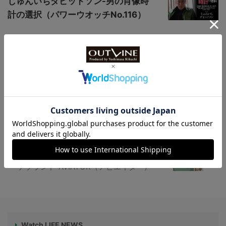
じゅんいちダビッドソン-男の肖像時
計の選択（パワーウオッチNo.116）
なぜ手巻き？コラボの真の狙いは？？【ス
ウォッチ×オーデマ ピゲ】衝撃の話題作“R
oyal Pop”｜性別の垣根を超える腕時計 N
o.051
【“ダグラスDC-3旅客機”がモチーフ】コ
ックピットなどを再現、パイロットウオッ
チブランド“AVIATOR（アビエイター）”
Watch LIFE NEWS