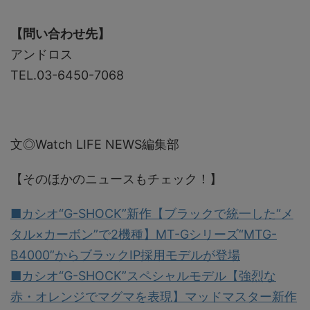
【問い合わせ先】
アンドロス
TEL.03-6450-7068
文◎Watch LIFE NEWS編集部
【そのほかのニュースもチェック！】
■カシオ“G-SHOCK”新作【ブラックで統一した“メ
タル×カーボン”で2機種】MT-Gシリーズ“MTG-
B4000”からブラックIP採用モデルが登場
■カシオ“G-SHOCK”スペシャルモデル【強烈な
赤・オレンジでマグマを表現】マッドマスター新作