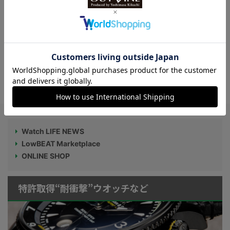
ブランド“オーガストレイモンド”】
ジャガー・ルクルト新作、旅行用時計（ト
ラベルクロック）を現代的に再構築【年間
限定100点のみ】
Watch LIFE NEWS
LowBEAT Marketplace
ONLINE SHOP
特許取得“耐衝撃”ウオッチなど