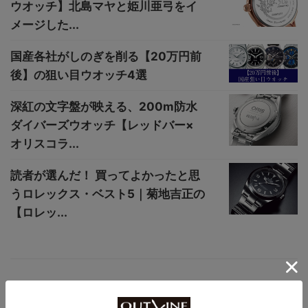
ウオッチ】北島マヤと姫川亜弓をイ
メージした...
国産各社がしのぎを削る【20万円前
後】の狙い目ウオッチ4選
深紅の文字盤が映える、200m防水
ダイバーズウオッチ【レッドバー×
オリスコラ...
読者が選んだ！ 買ってよかったと思
うロレックス・ベスト5｜菊地吉正の
【ロレッ...
文字盤に“月面の地形”を忠実に再現、5月2
2日に日本初披露【1898年創業の老舗時計