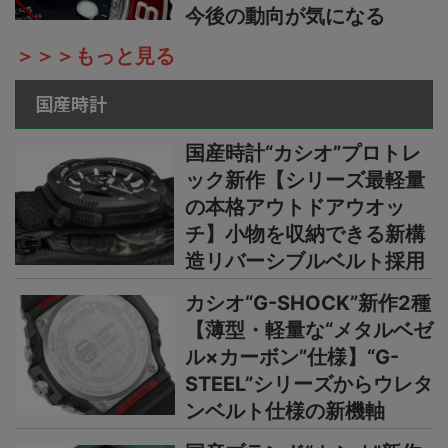
今後の動向が気になる
＞＞＞もっと見る
国産時計
国産時計“カシオ”プロトレ
ック新作【シリーズ最軽量
の本格アウトドアウオッ
チ】小物を収納できる新構
造リバーシブルベルト採用
カシオ“G-SHOCK”新作2種
【薄型・軽量な“メタルベゼ
ル×カーボン”仕様】“G-
STEEL”シリーズからウレタ
ンベルト仕様の新機軸