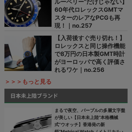
ルーベリー”だけじゃない】
60年代ロレックスGMTマ
スターのレアなPCGも再
現！｜no.257
【入荷後すぐ売り切れ！】
ロレックスと同じ操作機能
で8万円の日本製GMT時計
がヨーロッパで高く評価さ
れるワケ｜no.256
＞＞＞もっと見る
日本未上陸ブランド
まるで夜空、パープルの多層文字盤
が美しい【日本未上陸“本格機械
式”ウオッチ】香港発の新
鋭“Metrical Watch（メトリカル・