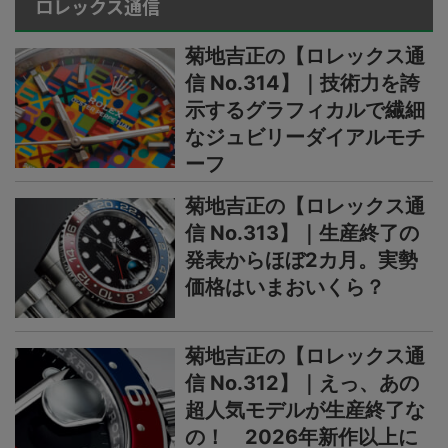
ロレックス通信
菊地吉正の【ロレックス通
信 No.314】｜技術力を誇
示するグラフィカルで繊細
なジュビリーダイアルモチ
ーフ
菊地吉正の【ロレックス通
信 No.313】｜生産終了の
発表からほぼ2カ月。実勢
価格はいまおいくら？
菊地吉正の【ロレックス通
信 No.312】｜えっ、あの
超人気モデルが生産終了な
の！ 2026年新作以上に