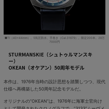
■TI（40×44mm）。5気圧防水。手巻き（Cal.31679）。限定200本。29万
7000円
STURMANSKIE（シュトゥルマンスキ
ー）
OKEAN（オケアン）50周年モデル
本作は、1976年当時の設計思想を踏襲しつつ、現代
仕様へ再構築した50周年記念モデルだ。
オリジナルの“OKEAN”は、1976年に海軍士官向け
として開発されたクロノグラフで、“3133”ムーヴメ