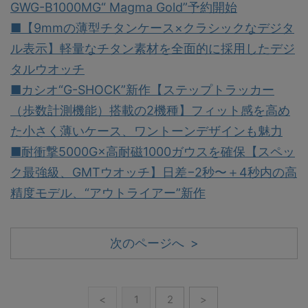
GWG-B1000MG“ Magma Gold”予約開始
■【9mmの薄型チタンケース×クラシックなデジタ
ル表示】軽量なチタン素材を全面的に採用したデジ
タルウオッチ
■カシオ“G-SHOCK”新作【ステップトラッカー
（歩数計測機能）搭載の2機種】フィット感を高め
た小さく薄いケース、ワントーンデザインも魅力
■耐衝撃5000G×高耐磁1000ガウスを確保【スペッ
ク最強級、GMTウオッチ】日差−2秒〜＋4秒内の高
精度モデル、“アウトライアー”新作
次のページへ >
<
1
2
>