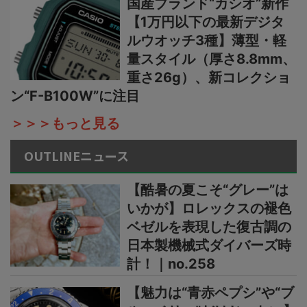
国産ブランド“カシオ”新作
【1万円以下の最新デジタ
ルウオッチ3種】薄型・軽
量スタイル（厚さ8.8mm、
重さ26g）、新コレクショ
ン“F-B100W”に注目
＞＞＞もっと見る
OUTLINEニュース
【酷暑の夏こそ“グレー”は
いかが】ロレックスの褪色
ベゼルを表現した復古調の
日本製機械式ダイバーズ時
計！｜no.258
【魅力は“青赤ペプシ”や“ブ