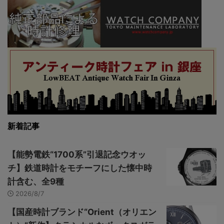
新着記事
【能勢電鉄“1700系”引退記念ウオッ
チ】鉄道時計をモチーフにした懐中時
計含む、全9種
2026/8/7
【国産時計ブランド“Orient（オリエン