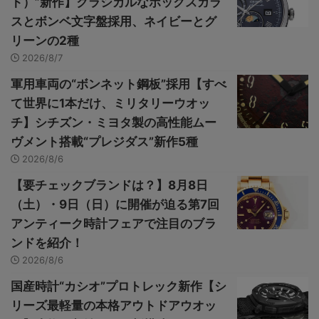
ト）”新作】クラシカルなボックスガラ
スとボンベ文字盤採用、ネイビーとグ
リーンの2種
2026/8/7
軍用車両の“ボンネット鋼板”採用【すべ
て世界に1本だけ、ミリタリーウオッ
チ】シチズン・ミヨタ製の高性能ムー
ヴメント搭載“プレジダス”新作5種
2026/8/6
【要チェックブランドは？】8月8日
（土）・9日（日）に開催が迫る第7回
アンティーク時計フェアで注目のブラ
ンドを紹介！
2026/8/6
国産時計“カシオ”プロトレック新作【シ
リーズ最軽量の本格アウトドアウオッ