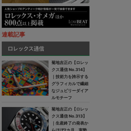
連載記事
ロレックス通信
菊地吉正の【ロレッ
クス通信 No.314】
｜技術力を誇示する
グラフィカルで繊細
なジュビリーダイア
ルモチーフ
菊地吉正の【ロレッ
クス通信 No.313】
｜生産終了の発表か
らほぼ2カ月。実勢