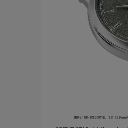
■Ref.RK-BS0001E。SS（3