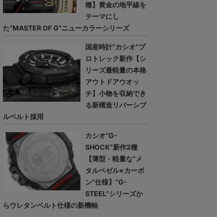
種】黄金の地平線を
テーマにし
た“MASTER OF G”ニューカラーシリーズ
国産時計“カシオ”プ
ロトレック新作【シ
リーズ最軽量の本格
アウトドアウオッ
チ】小物を収納でき
る新構造リバーシブ
ルベルト採用
カシオ“G-
SHOCK”新作2種
【薄型・軽量な“メ
タルベゼル×カーボ
ン”仕様】“G-
STEEL”シリーズか
らウレタンベルト仕様の新機軸