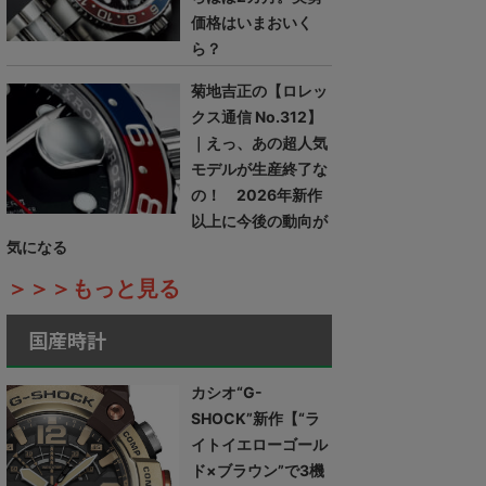
価格はいまおいく
ら？
菊地吉正の【ロレッ
クス通信 No.312】
｜えっ、あの超人気
モデルが生産終了な
の！ 2026年新作
以上に今後の動向が
気になる
＞＞＞もっと見る
国産時計
カシオ“G-
SHOCK”新作【“ラ
イトイエローゴール
ド×ブラウン”で3機