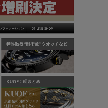
ンフォメーション
ONLINE SHOP
特許取得“耐衝撃”ウオッチなど
KUOE：総まとめ