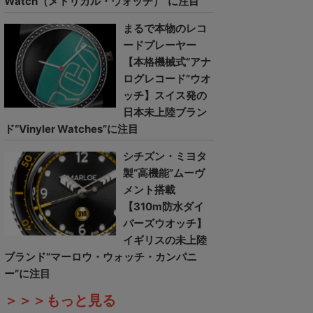
Watch（メトリカル・ウォッチ）”に注目
まるで本物のレコ
ードプレーヤー
【本格機械式“アナ
ログレコード”ウオ
ッチ】スイス発の
日本未上陸ブラン
ド“Vinyler Watches”に注目
シチズン・ミヨタ
製“高機能”ムーヴ
メント搭載
【310m防水ダイ
バーズウオッチ】
イギリスの未上陸
ブランド“マーロウ・ウォッチ・カンパニ
ー”に注目
＞＞＞もっと見る