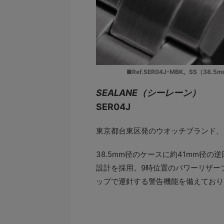
■Ref.SER04J-MBK。SS（38
SEALANE（シーレーン）
SER04J
東京都台東区発のウオッチブランド、S
38.5mm径のケースに約41mm径
設計を採用。9時位置のパワーリザー
ップで運針する警告機能を備えており