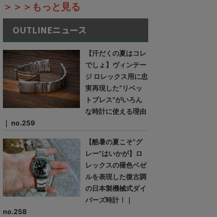
＞＞＞もっと見る
OUTLINEニュース
【汗だくの夏はコレ
でしょ】ヴィンテー
ジ ロレックス用に忠
実再現した“リベッ
トブレス”がいろん
な時計に使える理由
｜ no.259
【酷暑の夏こそ“グ
レー”はいかが】ロ
レックスの褪色ベゼ
ルを表現した復古調
の日本製機械式ダイ
バーズ時計！｜
no.258