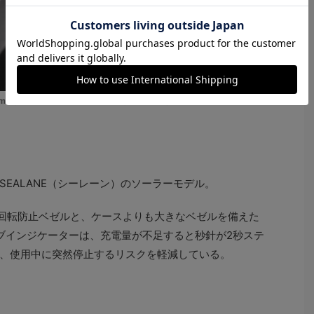
.5mm径）。20気圧防水。ソーラー（Cal.VS55）。5万5000円
EALANE（シーレーン）のソーラーモデル。
の逆回転防止ベゼルと、ケースよりも大きなベゼルを備えた
ブインジケーターは、充電量が不足すると秒針が2秒ステ
、使用中に突然停止するリスクを軽減している。