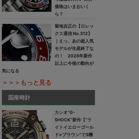
価格はいまおいく
ら？
菊地吉正の【ロレッ
クス通信 No.312】
｜えっ、あの超人気
モデルが生産終了な
の！ 2026年新作
以上に今後の動向が
気になる
＞＞＞もっと見る
国産時計
カシオ“G-
SHOCK”新作【“ラ
イトイエローゴール
ド×ブラウン”で3機