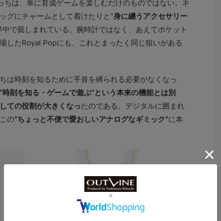
っちは、単に育成ゲームを楽しむだけのものではない。ネ
ッグにチャームとして着けたりと“
身に纏うアクセサリー
界中で親しまれている。腕時計ではなく、あえてポケット
したRoyal Popにも、これとまったく同じ狙いがある
ちは時刻を知るために手首を縛られる必要がなくなっ
“時刻を知る・ゲームで遊ぶ”という本来の機能とは別
しての役割が大きくなっ
たのである。デジタルに囲まれ
この
“ちょっと不便で愛おしいアナログなギミック”
に本