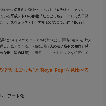
まや国内外のZ世代や海外セレブの間で最先端のファッショ
ている
平成レトロの象徴『たまごっち』
。そして先日発
こした
スウォッチ×オーデマ ピゲのコラボ作『Royal
具”と“スイスのカジュアル時計”だが、両者の熱狂を比較
通点が見えてくる。今回は
現代人のモノ所有の傾向と時
欠なIP（知的財産）
に着目し、このトピックを紐解いて
“たまごっち”と“Royal Pop”を見比べる
ル・アート化