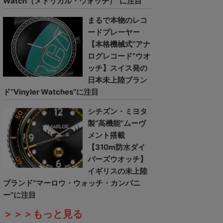
Watch（メトリカル・ウォッチ）”に注目
まるで本物のレコ
ードプレーヤー
【本格機械式“アナ
ログレコード”ウオ
ッチ】スイス発の
日本未上陸ブラン
ド“Vinyler Watches”に注目
シチズン・ミヨタ
製“高機能”ムーヴ
メント搭載
【310m防水ダイ
バーズウオッチ】
イギリスの未上陸
ブランド“マーロウ・ウォッチ・カンパニ
ー”に注目
＞＞＞もっと見る