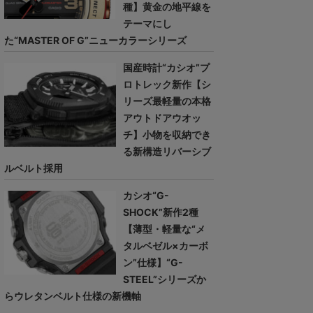
種】黄金の地平線を
テーマにし
た“MASTER OF G”ニューカラーシリーズ
国産時計“カシオ”プ
ロトレック新作【シ
リーズ最軽量の本格
アウトドアウオッ
チ】小物を収納でき
る新構造リバーシブ
ルベルト採用
カシオ“G-
SHOCK”新作2種
【薄型・軽量な“メ
タルベゼル×カーボ
ン”仕様】“G-
STEEL”シリーズか
らウレタンベルト仕様の新機軸