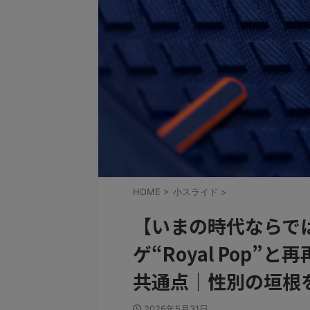
HOME
>
小スライド
>
【いまの時代ならで
ゲ“Royal Pop
共通点｜性別の垣根を超
2026年5月31日