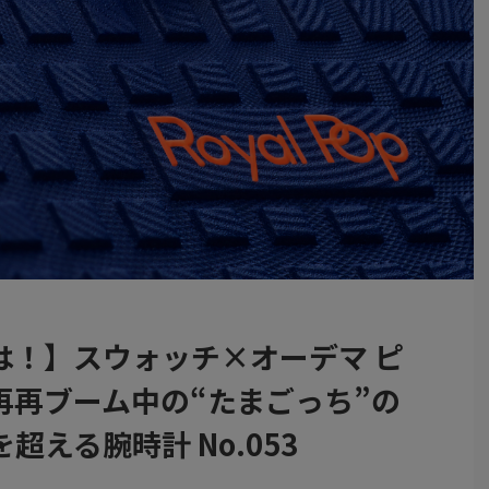
は！】スウォッチ×オーデマ ピ
”と再再再ブーム中の“たまごっち”の
える腕時計 No.053