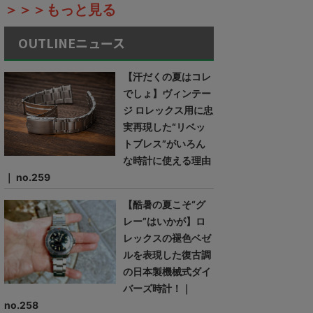
＞＞＞もっと見る
OUTLINEニュース
【汗だくの夏はコレ
でしょ】ヴィンテー
ジ ロレックス用に忠
実再現した“リベッ
トブレス”がいろん
な時計に使える理由
｜ no.259
【酷暑の夏こそ“グ
レー”はいかが】ロ
レックスの褪色ベゼ
ルを表現した復古調
の日本製機械式ダイ
バーズ時計！｜
no.258