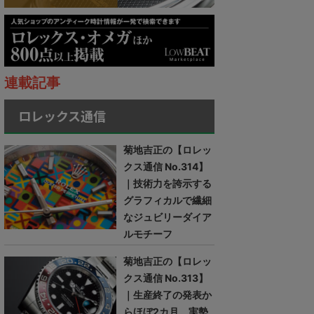
連載記事
ロレックス通信
菊地吉正の【ロレッ
クス通信 No.314】
｜技術力を誇示する
グラフィカルで繊細
なジュビリーダイア
ルモチーフ
菊地吉正の【ロレッ
クス通信 No.313】
｜生産終了の発表か
らほぼ2カ月。実勢