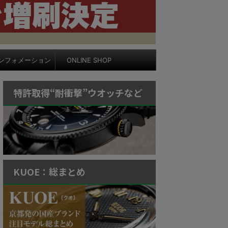
ンフォメーション
ONLINE SHOP
特許取得“耐衝撃”ウオッチなど
KUOE：総まとめ