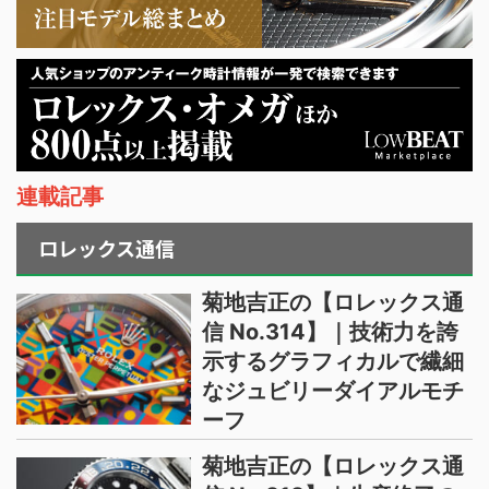
連載記事
ロレックス通信
菊地吉正の【ロレックス通
信 No.314】｜技術力を誇
示するグラフィカルで繊細
なジュビリーダイアルモチ
ーフ
菊地吉正の【ロレックス通