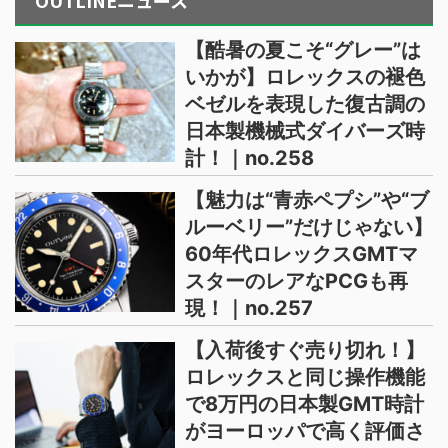
OUTLINEニュース
【酷暑の夏こそ“グレー”は
いかが】ロレックスの褪色
ベゼルを表現した復古調の
日本製機械式ダイバーズ時
計！｜no.258
【魅力は“青赤ペプシ”や“ブ
ルーベリー”だけじゃない】
60年代ロレックスGMTマ
スターのレアなPCGも再
現！｜no.257
【入荷後すぐ売り切れ！】
ロレックスと同じ操作機能
で8万円の日本製GMT時計
がヨーロッパで高く評価さ