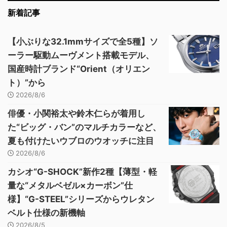
新着記事
【小ぶりな32.1mmサイズで全5種】ソ
ーラー駆動ムーヴメント搭載モデル、
国産時計ブランド“Orient（オリエン
ト）”から
2026/8/6
俳優・小関裕太や鈴木仁らが着用し
た“ビッグ・バン”のマルチカラーなど、
夏も付けたいウブロのウオッチに注目
2026/8/6
カシオ“G-SHOCK”新作2種【薄型・軽
量な“メタルベゼル×カーボン”仕
様】“G-STEEL”シリーズからウレタン
ベルト仕様の新機軸
2026/8/5