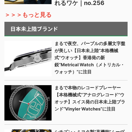
れるワケ｜no.256
＞＞＞もっと見る
日本未上陸ブランド
まるで夜空、パープルの多層文字盤
が美しい【日本未上陸“本格機械
式”ウオッチ】香港発の新
鋭“Metrical Watch（メトリカル・
ウォッチ）”に注目
まるで本物のレコードプレーヤー
【本格機械式“アナログレコード”ウ
オッチ】スイス発の日本未上陸ブラ
ンド“Vinyler Watches”に注目
シチズン・ミヨタ製“高機能”ムーヴ