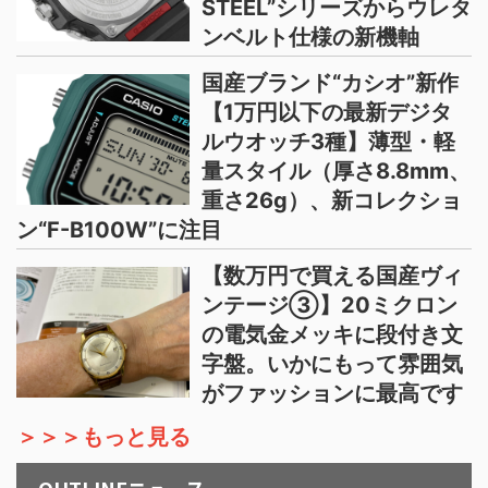
STEEL”シリーズからウレタ
ンベルト仕様の新機軸
国産ブランド“カシオ”新作
【1万円以下の最新デジタ
ルウオッチ3種】薄型・軽
量スタイル（厚さ8.8mm、
重さ26g）、新コレクショ
ン“F-B100W”に注目
【数万円で買える国産ヴィ
ンテージ③】20ミクロン
の電気金メッキに段付き文
字盤。いかにもって雰囲気
がファッションに最高です
＞＞＞もっと見る