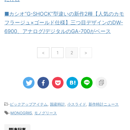
■カシオ“G-SHOCK”型違いの新作2種【人気のカモ
フラージュ×ゴールド仕様】三つ目デザインのDW-
6900、アナログ/デジタルのGA-700がベース
<
1
2
>
-
ピックアップアイテム
,
国産時計
,
小スライド
,
新作時計ニュース
-
MONOGRIIS
,
モノグリース
関連記事