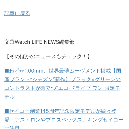
記事に戻る
文◎Watch LIFE NEWS編集部
【そのほかのニュースもチェック！】
■わずか1.00mm、世界最薄ムーヴメント搭載【国
産ブランド“シチズン”新作】ブラック×グリーンの
コントラストが際立つ“エコ‧ドライブ ワン”限定モ
デル
■セイコー創業145周年記念限定モデルが続々登
場！アストロンやプロスペックス、キングセイコー
に注目