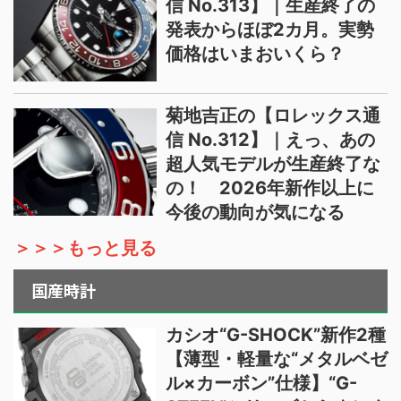
信 No.313】｜生産終了の
発表からほぼ2カ月。実勢
価格はいまおいくら？
菊地吉正の【ロレックス通
信 No.312】｜えっ、あの
超人気モデルが生産終了な
の！ 2026年新作以上に
今後の動向が気になる
＞＞＞もっと見る
国産時計
カシオ“G-SHOCK”新作2種
【薄型・軽量な“メタルベゼ
ル×カーボン”仕様】“G-