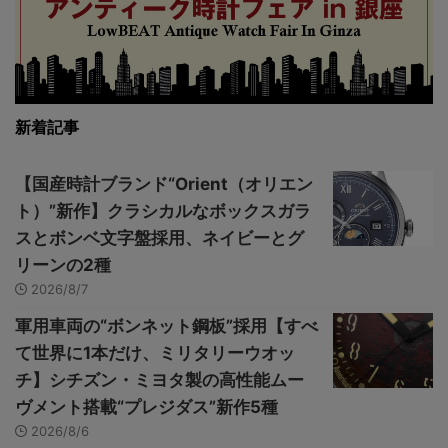
新着記事
【国産時計ブランド“Orient（オリエン
ト）”新作】クラシカルなボックスガラ
スとボンベ文字盤採用、ネイビーとグ
リーンの2種
2026/8/7
軍用車両の“ボンネット鋼板”採用【すべ
て世界に1本だけ、ミリタリーウオッ
チ】シチズン・ミヨタ製の高性能ムー
ヴメント搭載“プレジダス”新作5種
2026/8/6