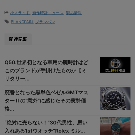
-
小スライド
,
新作時計ニュース
,
製品情報
-
BLANCPAIN
,
ブランパン
関連記事
Q50.世界初となる軍用の腕時計はど
このブランドが手掛けたものか【ミ
リタリー...
廃番となった黒単色ベゼルGMTマス
ター II の“意外”に感じたその実勢価
格...
“絶対に売らない！”30代男性、思い
入れある1stウオッチ“Rolex ミル...