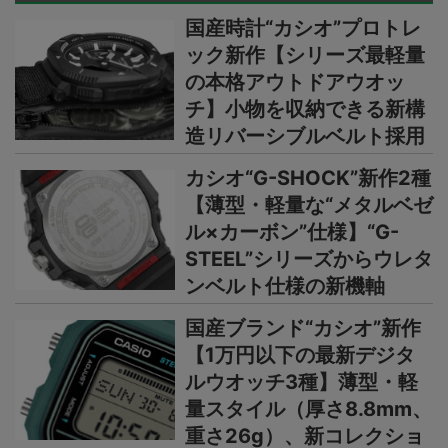
国産時計“カシオ”プロトレ
ック新作【シリーズ最軽量
の本格アウトドアウオッ
チ】小物を収納できる新構
造リバーシブルベルト採用
カシオ“G-SHOCK”新作2種
【薄型・軽量な“メタルベゼ
ル×カーボン”仕様】“G-
STEEL”シリーズからウレタ
ンベルト仕様の新機軸
国産ブランド“カシオ”新作
【1万円以下の最新デジタ
ルウオッチ3種】薄型・軽
量スタイル（厚さ8.8mm、
重さ26g）、新コレクショ