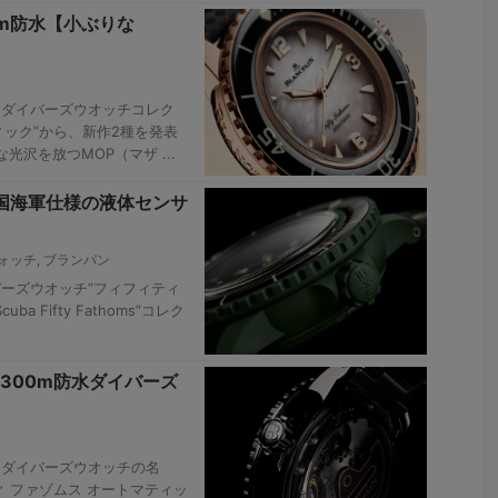
0m防水【小ぶりな
、ダイバーズウオッチコレク
ィック”から、新作2種を発表
沢を放つMOP（マザ ...
米国海軍仕様の液体センサ
ォッチ
,
ブランパン
バーズウオッチ“フィフィティ
ba Fifty Fathoms”コレク
300m防水ダイバーズ
、ダイバーズウオッチの名
ィ ファゾムス オートマティッ