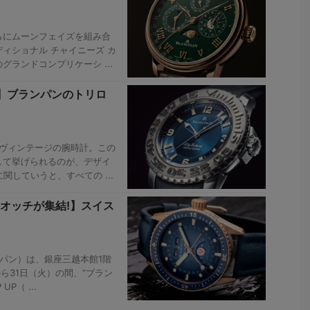
らにムーンフェイズを組み合
ディショナル チャイニーズ カ
ランドコンプリケーシ ...
2】ブランパンのトリロ
トヴィンテージの腕時計。この
して挙げられるのが、デザイ
関していうと、すべての ...
オッチが集結!】スイス
ンパン）は、銀座三越本館1階
から31日（火）の間、“ブラン
P（ ...