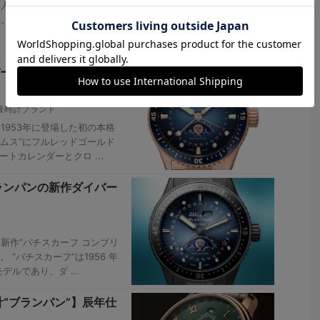
、人気のグリーンをベースに
表。ウルトラスリム、コンプ
トゥールビヨン カルーセル
ーズウオッチの原点、
級時計ブランド
1953年に登場した初の本格
ゾムス”にフルレッドゴールド
トカレンダーとクロ ...
ランパンの新作ダイバー
新作“バチスカーフ コンプリ
“バチスカーフ”は1956 年
ルであり、ダ ...
“ブランパン”】辰年仕