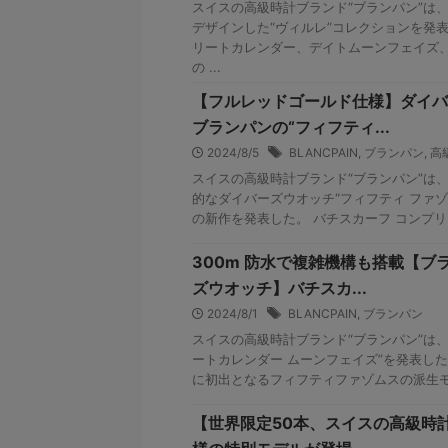
スイスの高級時計ブランド“ブランパン”は
デザインした“ヴィルレ”コレクションを発
リートカレンダー、デイトムーンフェイズ、
の ...
【フルレッドゴールド仕様】ダイバ
ブランパンの“フィフティ...
2024/8/5
BLANCPAIN
,
ブランパン
,
高
スイスの高級時計ブランド“ブランパン”は、
的なダイバーズウオッチ“フィフティ ファ
の新作を発表した。 バチスカーフ コンプリー
300m 防水で複雑機構も搭載【ブ
ズウオッチ】バチスカ...
2024/8/1
BLANCPAIN
,
ブランパン
スイスの高級時計ブランド“ブランパン”は、
ートカレンダー ムーンフェイズ”を発表した。 
に初出となるフィフティファゾムスの派生モデ
【世界限定50本、スイスの高級時計