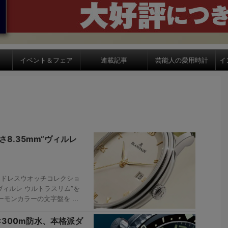
イベント＆フェア
連載記事
芸能人の愛用時計
イ
8.35mm“ヴィルレ
、ドレスウオッチコレクショ
ヴィルレ ウルトラスリム”を
モンカラーの文字盤を ...
×300m防水、本格派ダ