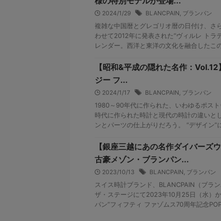
様の特別モデルが登場...
2024/1/29
BLANCPAIN
,
ブランパン
複雑な中国暦とグレゴリオ暦の日付け、さ
わせて2012年に発表された“ヴィルレ トラ
レンダー。西洋と東洋の文化を融合したこのグ
【昭和&平成の隠れた名作：Vol.1
ジー フ...
2024/1/17
BLANCPAIN
,
ブランパン
1980～90年代に作られた、いわゆるポス
時代に作られた時計と現代の時計の違いと
ンとパーツの仕上がりだろう。 “デザイン”に
【銀座三越にあの名作ダイバーズウ
古豪メゾン・ブランパン...
2023/10/13
BLANCPAIN
,
ブランパン
スイス時計ブランド、BLANCPAIN（ブラ
ザ・ステージにて2023年10月25日（水）
パン”フィフティ ファゾムス70周年記念POP U