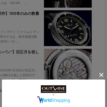
は、1953年、 ...
作】100本のみの数量
フィフティ ファゾムス テッ
。 同モデルは、海洋保護活動
C）”の ...
ンパン”】旧正月を祝し
025年1月29日の旧正月、
への移行を祝した特別モデ
レンダー 2025 ...
レクションに人気色・