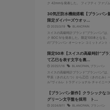
ク 42mmを発表した。 フィフティ ファゾムス
30気圧防水機能搭載【ブランパン新
限定ダイバーズウオッ...
2025/3/19
BLANCPAIN
スイスの高級時計ブランド“ブランパン”は、
ク BOC IVを発表した。限定100本となる
の“ブランパン オーシャン コミットメント（BO
限定50本【スイスの高級時計“ブラ
て乙巳を表す文字を裏...
2025/1/16
BLANCPAIN
,
ブランパン
スイスの高級時計ブランド“ブランパン”は、2
甲辰（きのえたつ）から乙巳（きのとみ）
ル“ヴィルレ トラディショナル チャイニーズ カ
【ブランパン新作】クラシックなコ
グリーン文字盤を採用 ト...
2024/9/11
BLANCPAIN
,
ブランパン