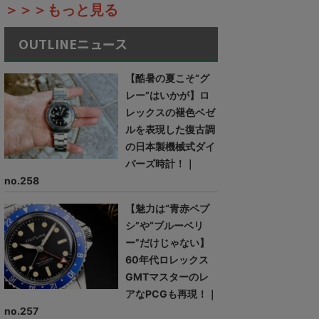
＞＞＞もっと見る
OUTLINEニュース
【酷暑の夏こそ“グ
レー”はいかが】ロ
レックスの褪色ベゼ
ルを表現した復古調
の日本製機械式ダイ
バーズ時計！｜
no.258
【魅力は“青赤ペプ
シ”や“ブルーベリ
ー”だけじゃない】
60年代ロレックス
GMTマスターのレ
アなPCGも再現！｜
no.257