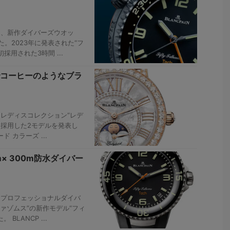
ら、新作ダイバーズウオッ
た。2023年に発表された“フ
採用された3時間 ...
コーヒーのようなブラ
、レディスコレクション“レデ
”を採用した2モデルを発表し
ド カラーズ ...
× 300m防水ダイバー
、プロフェッショナルダイバ
ァゾムス”の新作モデル“フィ
BLANCP ...