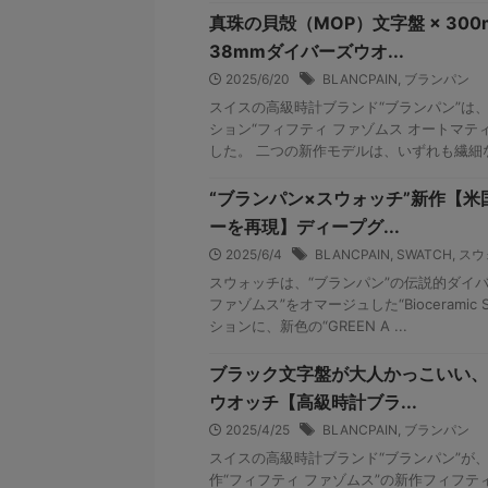
真珠の貝殻（MOP）文字盤 × 30
38mmダイバーズウオ...
2025/6/20
BLANCPAIN
,
ブランパン
スイスの高級時計ブランド“ブランパン”は
ション“フィフティ ファゾムス オートマテ
した。 二つの新作モデルは、いずれも繊細な光
“ブランパン×スウォッチ”新作【
ーを再現】ディープグ...
2025/6/4
BLANCPAIN
,
SWATCH
,
スウ
スウォッチは、“ブランパン”の伝説的ダイ
ファゾムス”をオマージュした“Bioceramic Scu
ションに、新色の“GREEN A ...
ブラック文字盤が大人かっこいい、
ウオッチ【高級時計ブラ...
2025/4/25
BLANCPAIN
,
ブランパン
スイスの高級時計ブランド“ブランパン”が
作“フィフティ ファゾムス”の新作フィフテ