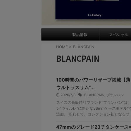
製品情報
スペシャル
HOME
>
BLANCPAIN
BLANCPAIN
100時間のパワーリザーブ搭載【薄さ
ウルトラスリム”...
2026/7/8
BLANCPAIN
,
ブランパン
スイスの高級時計ブランド“ブランパン”は
ン“ヴィルレ”に新たな38mmケースモデル“
追加。 あわせて、コレクション初となるサー
47mmのグレード23チタンケース