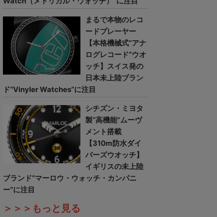
Watch（メトリカル・ウォッチ）”に注目
まるで本物のレコ
ードプレーヤー
【本格機械式“アナ
ログレコード”ウオ
ッチ】スイス発の
日本未上陸ブラン
ド“Vinyler Watches”に注目
シチズン・ミヨタ
製“高機能”ムーヴ
メント搭載
【310m防水ダイ
バーズウオッチ】
イギリスの未上陸
ブランド“マーロウ・ウォッチ・カンパニ
ー”に注目
＞＞＞もっと見る