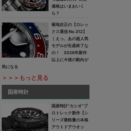
価格はいまおいく
ら？
菊地吉正の【ロレッ
クス通信 No.312】
｜えっ、あの超人気
モデルが生産終了な
の！ 2026年新作
以上に今後の動向が
気になる
＞＞＞もっと見る
国産時計
国産時計“カシオ”プ
ロトレック新作【シ
リーズ最軽量の本格
アウトドアウオッ