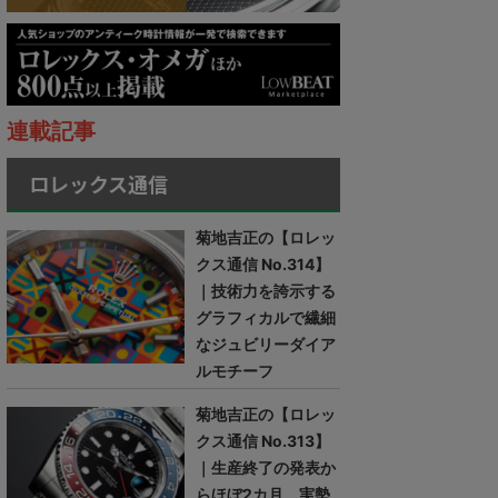
連載記事
ロレックス通信
菊地吉正の【ロレッ
クス通信 No.314】
｜技術力を誇示する
グラフィカルで繊細
なジュビリーダイア
ルモチーフ
菊地吉正の【ロレッ
クス通信 No.313】
｜生産終了の発表か
らほぼ2カ月。実勢