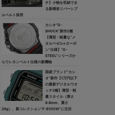
チ】小物を収納でき
る新構造リバーシブ
ルベルト採用
カシオ“G-
SHOCK”新作2種
【薄型・軽量な“メ
タルベゼル×カーボ
ン”仕様】“G-
STEEL”シリーズか
らウレタンベルト仕様の新機軸
国産ブランド“カシ
オ”新作【1万円以下
の最新デジタルウオ
ッチ3種】薄型・軽
量スタイル（厚さ
8.8mm、重さ
26g）、新コレクション“F-B100W”に注目