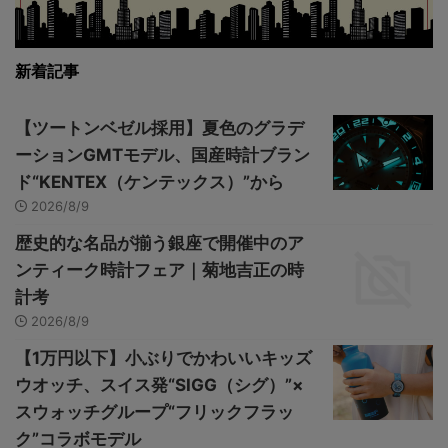
新着記事
【ツートンベゼル採用】夏色のグラデ
ーションGMTモデル、国産時計ブラン
ド“KENTEX（ケンテックス）”から
2026/8/9
歴史的な名品が揃う銀座で開催中のア
ンティーク時計フェア｜菊地吉正の時
計考
2026/8/9
【1万円以下】小ぶりでかわいいキッズ
ウオッチ、スイス発“SIGG（シグ）”×
スウォッチグループ“フリックフラッ
ク”コラボモデル