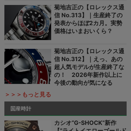
菊地吉正の【ロレックス通
信 No.313】｜生産終了の
発表からほぼ2カ月。実勢
価格はいまおいくら？
菊地吉正の【ロレックス通
信 No.312】｜えっ、あの
超人気モデルが生産終了な
の！ 2026年新作以上に
今後の動向が気になる
＞＞＞もっと見る
国産時計
カシオ“G-SHOCK”新作
【“ライトイエローゴールド