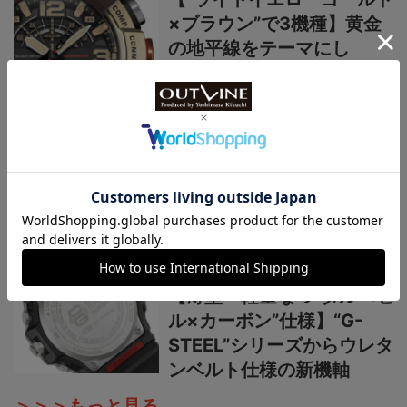
×ブラウン”で3機種】黄金
の地平線をテーマにし
た“MASTER OF G”ニュー
カラーシリーズ
国産時計“カシオ”プロトレ
ック新作【シリーズ最軽量
の本格アウトドアウオッ
チ】小物を収納できる新構
造リバーシブルベルト採用
カシオ“G-SHOCK”新作2種
【薄型・軽量な“メタルベゼ
ル×カーボン”仕様】“G-
STEEL”シリーズからウレタ
ンベルト仕様の新機軸
＞＞＞もっと見る