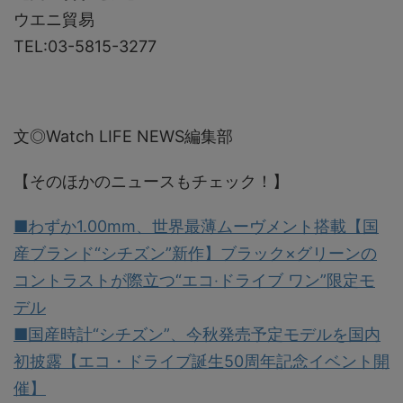
ウエニ貿易
TEL:03-5815-3277
文◎Watch LIFE NEWS編集部
【そのほかのニュースもチェック！】
■わずか1.00mm、世界最薄ムーヴメント搭載【国
産ブランド“シチズン”新作】ブラック×グリーンの
コントラストが際立つ“エコ‧ドライブ ワン”限定モ
デル
■国産時計“シチズン”、今秋発売予定モデルを国内
初披露【エコ・ドライブ誕生50周年記念イベント開
催】