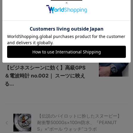
【日本人の手首になじむ、小ぶりな
36mmと38.5mm】夜空に輝く星を
イメー...
GMTマスターII /
Ref.126710BLNR 今週の安値相
場：3,5...
【ビジネスシーンに効く】高級GPS
＆電波時計 no.002｜ スーツに映え
る...
【伝説のパイロットに扮したスヌーピー】
耐衝撃5000Gs×100m防水、『PEANUT
S』×”ボール ウォッチ”コラボ