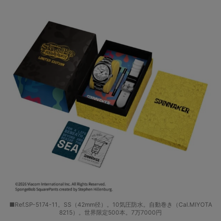
■Ref.SP-5174-11。SS（42mm径）。10気圧防水。自動巻き（Cal.MIYOTA
8215）。世界限定500本。7万7000円