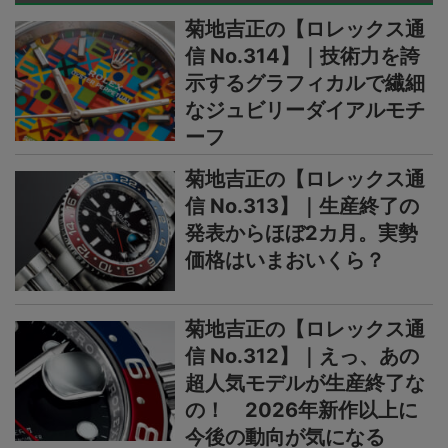
菊地吉正の【ロレックス通
信 No.314】｜技術力を誇
示するグラフィカルで繊細
なジュビリーダイアルモチ
ーフ
菊地吉正の【ロレックス通
信 No.313】｜生産終了の
発表からほぼ2カ月。実勢
価格はいまおいくら？
菊地吉正の【ロレックス通
信 No.312】｜えっ、あの
超人気モデルが生産終了な
の！ 2026年新作以上に
今後の動向が気になる