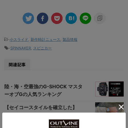
-
小スライド
,
新作時計ニュース
,
製品情報
-
SPINNAKER
,
スピニカー
関連記事
陸・海・空最強のG-SHOCK マスタ
ーオブGの人気ランキング
【セイコースタイルを確立した】
44GSの55周年を記念した限定モデ
ルを実機レ...