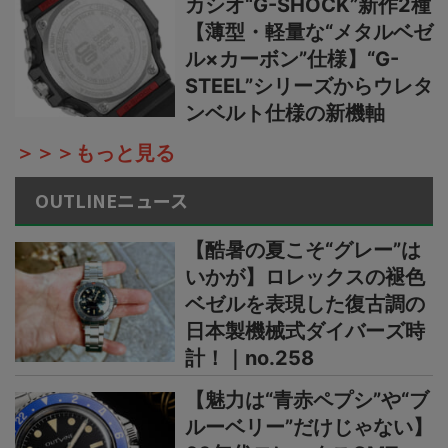
カシオ“G-SHOCK”新作2種
【薄型・軽量な“メタルベゼ
ル×カーボン”仕様】“G-
STEEL”シリーズからウレタ
ンベルト仕様の新機軸
＞＞＞もっと見る
OUTLINEニュース
【酷暑の夏こそ“グレー”は
いかが】ロレックスの褪色
ベゼルを表現した復古調の
日本製機械式ダイバーズ時
計！｜no.258
【魅力は“青赤ペプシ”や“ブ
ルーベリー”だけじゃない】