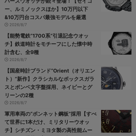
バーズウオッチが続々登場！【セイコ
ー、ルミノックスほか】10万円以下
&10万円台コスパ最強モデルを厳選
2026/8/7
【能勢電鉄“1700系”引退記念ウオッ
チ】鉄道時計をモチーフにした懐中時
計含む、全9種
2026/8/7
【国産時計ブランド“Orient（オリエン
ト）”新作】クラシカルなボックスガラ
スとボンベ文字盤採用、ネイビーとグ
リーンの2種
2026/8/7
軍用車両の“ボンネット鋼板”採用【すべ
て世界に1本だけ、ミリタリーウオッ
チ】シチズン・ミヨタ製の高性能ムー