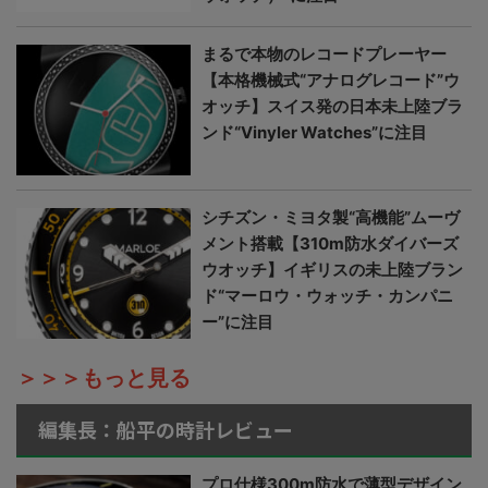
まるで本物のレコードプレーヤー
【本格機械式“アナログレコード”ウ
オッチ】スイス発の日本未上陸ブラ
ンド“Vinyler Watches”に注目
シチズン・ミヨタ製“高機能”ムーヴ
メント搭載【310m防水ダイバーズ
ウオッチ】イギリスの未上陸ブラン
ド“マーロウ・ウォッチ・カンパニ
ー”に注目
＞＞＞もっと見る
編集長：船平の時計レビュー
プロ仕様300m防水で薄型デザイン