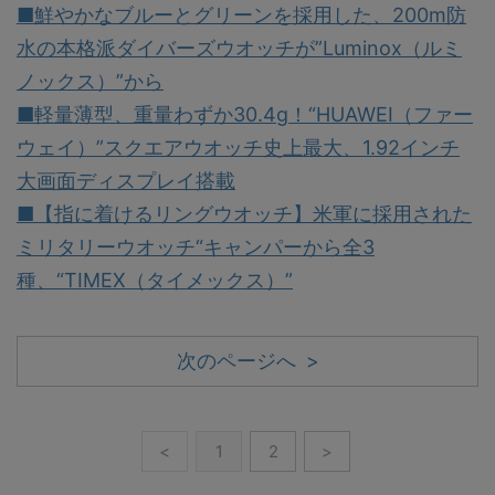
■鮮やかなブルーとグリーンを採用した、200m防
水の本格派ダイバーズウオッチが”Luminox（ルミ
ノックス）”から
■軽量薄型、重量わずか30.4g！“HUAWEI（ファー
ウェイ）”スクエアウオッチ史上最大、1.92インチ
大画面ディスプレイ搭載
■【指に着けるリングウオッチ】米軍に採用された
ミリタリーウオッチ“キャンパーから全3
種、“TIMEX（タイメックス）”
次のページへ >
<
1
2
>