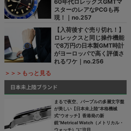
60年代ロレックスGMTマ
スターのレアなPCGも再
現！｜no.257
【入荷後すぐ売り切れ！】
ロレックスと同じ操作機能
で8万円の日本製GMT時計
がヨーロッパで高く評価さ
れるワケ｜no.256
＞＞＞もっと見る
日本未上陸ブランド
まるで夜空、パープルの多層文字盤
が美しい【日本未上陸“本格機械
式”ウオッチ】香港発の新
鋭“Metrical Watch（メトリカル・
ウォッチ）”に注目