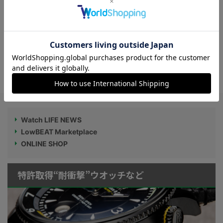
【レトロなシャカシャカ感がたまらん】70
年代にイギリス空軍も採用した珍しいハシ
ゴ型ブレス仕様がショップ限定で登場！｜
OUTLINEニュース no.91
Watch LIFE NEWS
LowBEAT Marketplace
ONLINE SHOP
特許取得“耐衝撃”ウオッチなど