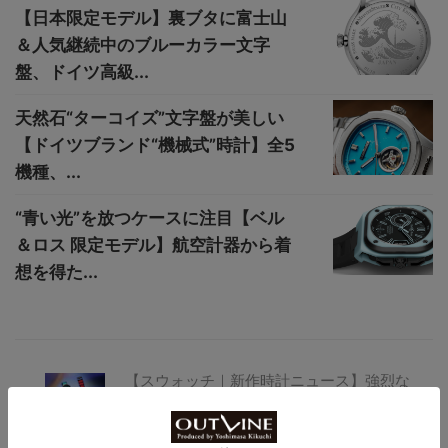
【日本限定モデル】裏ブタに富士山
＆人気継続中のブルーカラー文字
盤、ドイツ高級...
天然石“ターコイズ”文字盤が美しい
【ドイツブランド“機械式”時計】全5
機種、...
“青い光”を放つケースに注目【ベル
＆ロス 限定モデル】航空計器から着
想を得た...
【スウォッチ｜新作時計ニュース】強烈な
存在感を発揮する“BIG BOLD”にステンレ
ススチールモデルが追加！