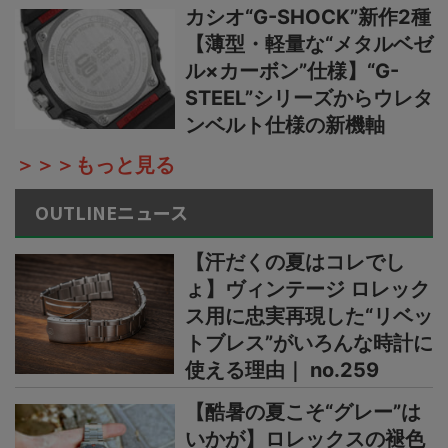
カシオ“G-SHOCK”新作2種
【薄型・軽量な“メタルベゼ
ル×カーボン”仕様】“G-
STEEL”シリーズからウレタ
ンベルト仕様の新機軸
＞＞＞もっと見る
OUTLINEニュース
【汗だくの夏はコレでし
ょ】ヴィンテージ ロレック
ス用に忠実再現した“リベッ
トブレス”がいろんな時計に
使える理由｜ no.259
【酷暑の夏こそ“グレー”は
いかが】ロレックスの褪色