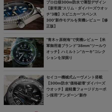
プロ仕様300m防水で薄型デザイン
【新常識“スリム・ダイバーズウオッ
チ”3種】スピニカー“スペンス
300”新作モデルを実機レビュー【修
正版】
“青木ヶ原樹海”で実機レビュー【米
軍御用達ブランド“38mm”ツールウ
オッチ】ハミルトン“カーキ”コレク
ションを深掘り
セイコー機械式ムーヴメント搭載
【300m防水“価格破壊”ダイバーズ
ウオッチ】超軽量フォージドカーボ
ン採用“アンダーン”新作