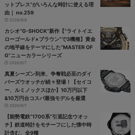
ットブレス”がいろんな時計に使える理
由｜ no.259
2026/8/8
カシオ“G-SHOCK”新作【“ライトイエ
ローゴールド×ブラウン”で3機種】黄金
の地平線をテーマにした“MASTER OF
G”ニューカラーシリーズ
2026/8/7
真夏シーズン到来、争奪戦必至のダイ
バーズウオッチが続々登場！【セイコ
ー、ルミノックスほか】10万円以下
&10万円台コスパ最強モデルを厳選
2026/8/7
【能勢電鉄“1700系”引退記念ウオッ
チ】鉄道時計をモチーフにした懐中時
計含む、全9種