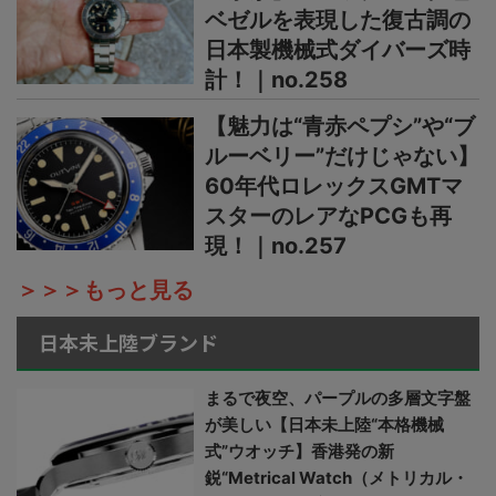
ベゼルを表現した復古調の
日本製機械式ダイバーズ時
計！｜no.258
【魅力は“青赤ペプシ”や“ブ
ルーベリー”だけじゃない】
60年代ロレックスGMTマ
スターのレアなPCGも再
現！｜no.257
＞＞＞もっと見る
日本未上陸ブランド
まるで夜空、パープルの多層文字盤
が美しい【日本未上陸“本格機械
式”ウオッチ】香港発の新
鋭“Metrical Watch（メトリカル・