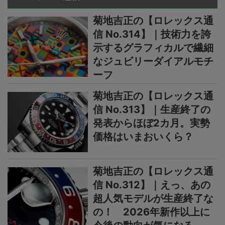
菊地吉正の【ロレックス通
信 No.314】｜技術力を誇
示するグラフィカルで繊細
なジュビリーダイアルモチ
ーフ
菊地吉正の【ロレックス通
信 No.313】｜生産終了の
発表からほぼ2カ月。実勢
価格はいまおいくら？
菊地吉正の【ロレックス通
信 No.312】｜えっ、あの
超人気モデルが生産終了な
の！ 2026年新作以上に