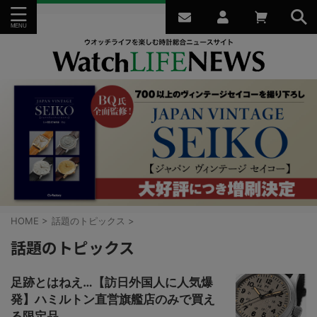
HOME
>
話題のトピックス
>
話題のトピックス
足跡とはねえ…【訪日外国人に人気爆
発】ハミルトン直営旗艦店のみで買え
る限定品...