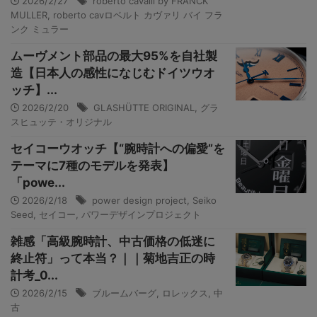
2026/2/27
roberto cavalli by FRANCK
MULLER
,
roberto cavロベルト カヴァリ バイ フラ
ンク ミュラー
ムーヴメント部品の最大95%を自社製
造【日本人の感性になじむドイツウオ
ッチ】...
2026/2/20
GLASHÜTTE ORIGINAL
,
グラ
スヒュッテ・オリジナル
セイコーウオッチ【“腕時計への偏愛”を
テーマに7種のモデルを発表】
「powe...
2026/2/18
power design project
,
Seiko
Seed
,
セイコー
,
パワーデザインプロジェクト
雑感「高級腕時計、中古価格の低迷に
終止符」って本当？｜｜菊地吉正の時
計考_0...
2026/2/15
ブルームバーグ
,
ロレックス
,
中
古