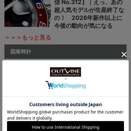
信 No.312】｜えっ、あの
超人気モデルが生産終了な
の！ 2026年新作以上に
今後の動向が気になる
＞＞＞もっと見る
国産時計
カシオ“G-SHOCK”新作
【“ライトイエローゴールド
×ブラウン”で3機種】黄金
の地平線をテーマにし
た“MASTER OF G”ニュー
カラーシリーズ
国産時計“カシオ”プロトレ
ック新作【シリーズ最軽量