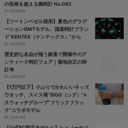
の垣根を超える腕時計 No.062
2026/8/9
【ツートンベゼル採用】夏色のグラデ
ーションGMTモデル、国産時計ブラン
ド“KENTEX（ケンテックス）”から
2026/8/9
歴史的な名品が揃う銀座で開催中のア
ンティーク時計フェア｜菊地吉正の時
計考
2026/8/9
【1万円以下】小ぶりでかわいいキッズ
ウオッチ、スイス発“SIGG（シグ）”×
スウォッチグループ“フリックフラッ
ク”コラボモデル
2026/8/8
【公式EC限定モデルも】シュノーケリ