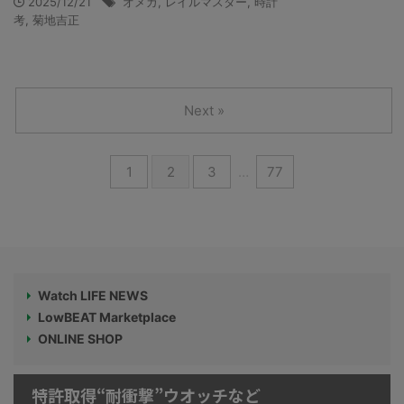
2025/12/21
オメガ
,
レイルマスター
,
時計
考
,
菊地吉正
Next »
1
2
3
…
77
Watch LIFE NEWS
LowBEAT Marketplace
ONLINE SHOP
特許取得“耐衝撃”ウオッチなど