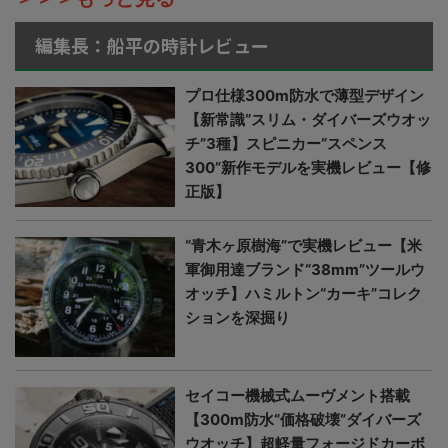
編集長：船平の時計レビュー
プロ仕様300m防水で薄型デザイン
【新常識“スリム・ダイバーズウオッ
チ”3種】スピニカー“スペンス
300”新作モデルを実機レビュー【修
正版】
“青木ヶ原樹海”で実機レビュー【米
軍御用達ブランド“38mm”ツールウ
オッチ】ハミルトン“カーキ”コレク
ションを深掘り
セイコー機械式ムーヴメント搭載
【300m防水“価格破壊”ダイバーズ
ウオッチ】超軽量フォージドカーボ