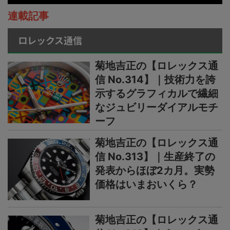
連載記事
ロレックス通信
菊地吉正の【ロレックス通
信 No.314】｜技術力を誇
示するグラフィカルで繊細
なジュビリーダイアルモチ
ーフ
菊地吉正の【ロレックス通
信 No.313】｜生産終了の
発表からほぼ2カ月。実勢
価格はいまおいくら？
菊地吉正の【ロレックス通