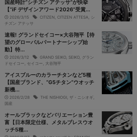
国産時計“シチズン アテッサ”が快挙
【“iF デザインアワード2026”受賞...
2026/3/15
CITIZEN
,
CITIZEN ATTESA
,
シ
チズン アテッサ
速報! グランドセイコー×大谷翔平【待
望のグローバルパートナーシップ始
動】特...
2026/3/12
GRAND SEIKO
,
SEIKO
,
グラン
ドセイコー
,
セイコー
,
大谷翔平
アイスブルーのカラーチタンなど5種
【国産ブランド、“G5チタン”ウオッチ
新機...
2026/2/28
THE NISHIOGI
,
ザ・ニシオギ
,
国産
オールブラックなどバリエーション豊
富【日本限定仕様、メタルブレスウオ
ッチ5種...