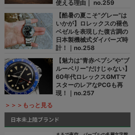
使える理由｜ no.259
【酷暑の夏こそ“グレー”は
いかが】ロレックスの褪色
ベゼルを表現した復古調の
日本製機械式ダイバーズ時
計！｜no.258
【魅力は“青赤ペプシ”や“ブ
ルーベリー”だけじゃない】
60年代ロレックスGMTマ
スターのレアなPCGも再
現！｜no.257
＞＞＞もっと見る
日本未上陸ブランド
まるで夜空、パープルの多層文字盤