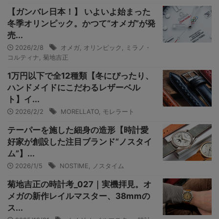
【ガンバレ日本！】 いよいよ始まった
冬季オリンピック。かつて“オメガ”が発
売...
2026/2/8
オメガ
,
オリンピック
,
ミラノ・
コルティナ
,
菊地吉正
1万円以下で全12種類【冬にぴったり、
ハンドメイドにこだわるレザーベル
ト】イ...
2026/2/2
MORELLATO
,
モレラート
テーパーを施した細身の造形【時計愛
好家が創設した注目ブランド“ノスタイ
ム”】...
2026/1/5
NOSTIME
,
ノスタイム
菊地吉正の時計考_027｜実機拝見。オ
メガの新作レイルマスター、38mmの
ス...