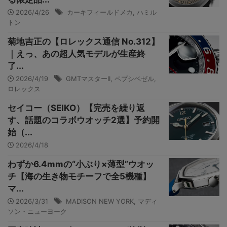
2026/4/26
カーキフィールドメカ
,
ハミル
トン
菊地吉正の【ロレックス通信 No.312】
｜えっ、あの超人気モデルが生産終
了...
2026/4/19
GMTマスターII
,
ペプシベゼル
,
ロレックス
セイコー（SEIKO）【完売を繰り返
す、話題のコラボウオッチ2選】予約開
始（...
2026/4/18
わずか6.4mmの“小ぶり×薄型”ウオッ
チ【海の生き物モチーフで全5機種】
マ...
2026/3/31
MADISON NEW YORK
,
マディ
ソン・ニューヨーク