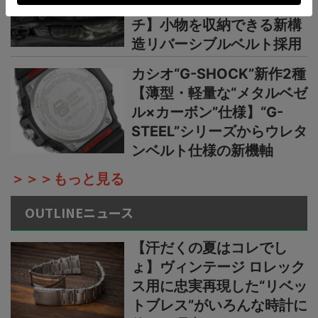
の本格アウトドアウオッ
チ】小物を収納できる新構
造リバーシブルベルト採用
カシオ“G-SHOCK”新作2種
【薄型・軽量な“メタルベゼ
ル×カーボン”仕様】“G-
STEEL”シリーズからウレタ
ンベルト仕様の新機軸
＞＞＞もっと見る
OUTLINEニュース
【汗だくの夏はコレでし
ょ】ヴィンテージ ロレック
ス用に忠実再現した“リベッ
トブレス”がいろんな時計に