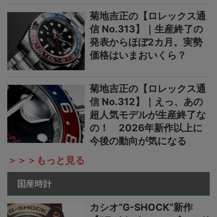
菊地吉正の【ロレックス通
信 No.313】｜生産終了の
発表からほぼ2カ月。実勢
価格はいまおいくら？
菊地吉正の【ロレックス通
信 No.312】｜えっ、あの
超人気モデルが生産終了な
の！ 2026年新作以上に
今後の動向が気になる
＞＞＞もっと見る
国産時計
カシオ“G-SHOCK”新作