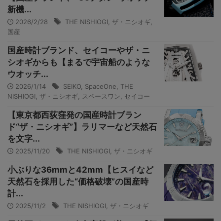
新機...
2026/2/28
THE NISHIOGI
,
ザ・ニシオギ
,
国産
国産時計ブランド、セイコーやザ・ニ
シオギからも【まるで宇宙船のような
ウオッチ...
2026/1/14
SEIKO
,
SpaceOne
,
THE
NISHIOGI
,
ザ・ニシオギ
,
スペースワン
,
セイコー
【東京都西荻窪発の国産時計ブラン
ド“ザ・ニシオギ”】ラリマーなど天然石
を文字...
2025/11/20
THE NISHIOGI
,
ザ・ニシオギ
小ぶりな36mmと42mm【ヒスイなど
天然石を採用した“価格破壊”の国産時
計...
2025/11/2
THE NISHIOGI
,
ザ・ニシオギ