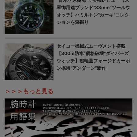
“青木ヶ原樹海”で実機レビュー【米
軍御用達ブランド“38mm”ツールウ
オッチ】ハミルトン“カーキ”コレク
ションを深掘り
セイコー機械式ムーヴメント搭載
【300m防水“価格破壊”ダイバーズ
ウオッチ】超軽量フォージドカーボ
ン採用“アンダーン”新作
＞＞＞もっと見る