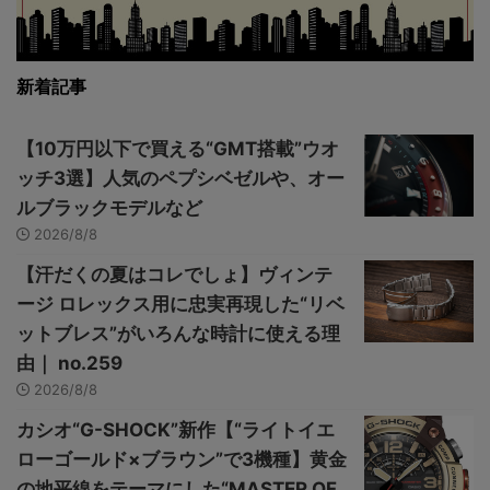
新着記事
【10万円以下で買える“GMT搭載”ウオ
ッチ3選】人気のペプシベゼルや、オー
ルブラックモデルなど
2026/8/8
【汗だくの夏はコレでしょ】ヴィンテ
ージ ロレックス用に忠実再現した“リベ
ットブレス”がいろんな時計に使える理
由｜ no.259
2026/8/8
カシオ“G-SHOCK”新作【“ライトイエ
ローゴールド×ブラウン”で3機種】黄金
の地平線をテーマにした“MASTER OF