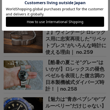
＞＞＞もっと見る
OUTLINEニュース
【汗だくの夏はコレでし
ょ】ヴィンテージ ロレック
ス用に忠実再現した“リベッ
トブレス”がいろんな時計に
使える理由｜ no.259
【酷暑の夏こそ“グレー”は
いかが】ロレックスの褪色
ベゼルを表現した復古調の
日本製機械式ダイバーズ時
計！｜no.258
【魅力は“青赤ペプシ”や“ブ
ルーベリー”だけじゃない】