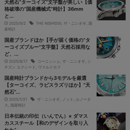
天然石“ターコイズ”文字盤が美しい【価
格破壊の“国産機械式”時計】36mm
と...
2025/9/2
THE NISHIOGI
,
ザ・ニシオギ
,
国
産時計
国産ブランドほか【手が届く価格の“タ
ーコイズブルー”文字盤】天然石採用な
ど、...
2025/8/17
コーニッシュ
,
ザ・ニシオギ
,
シ
チズン エクシード
,
ヴァルドホフ
国産時計ブランドから3モデルを厳選
【ターコイズ、ラピスラズリほか】“天
然石”...
2025/1/21
ザ・ニシオギ
,
ノット
,
ルノータ
ス
,
国産時計
日本伝統の印伝（いんでん）× ダマス
カススチール【和のデザインを取り入