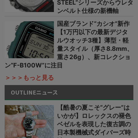
STEEL”シリーズからウレタ
ンベルト仕様の新機軸
国産ブランド“カシオ”新作
【1万円以下の最新デジタ
ルウオッチ3種】薄型・軽
量スタイル（厚さ8.8mm、
重さ26g）、新コレクショ
ン“F-B100W”に注目
＞＞＞もっと見る
OUTLINEニュース
【酷暑の夏こそ“グレー”は
いかが】ロレックスの褪色
ベゼルを表現した復古調の
日本製機械式ダイバーズ時