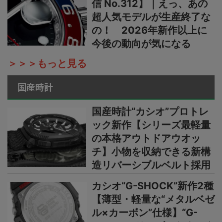
信 No.312】｜えっ、あの
超人気モデルが生産終了な
の！ 2026年新作以上に
今後の動向が気になる
＞＞＞もっと見る
国産時計
国産時計“カシオ”プロトレ
ック新作【シリーズ最軽量
の本格アウトドアウオッ
チ】小物を収納できる新構
造リバーシブルベルト採用
カシオ“G-SHOCK”新作2種
【薄型・軽量な“メタルベゼ
ル×カーボン”仕様】“G-