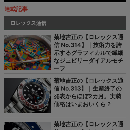
連載記事
ロレックス通信
菊地吉正の【ロレックス通
信 No.314】｜技術力を誇
示するグラフィカルで繊細
なジュビリーダイアルモチ
ーフ
菊地吉正の【ロレックス通
信 No.313】｜生産終了の
発表からほぼ2カ月。実勢
価格はいまおいくら？
菊地吉正の【ロレックス通