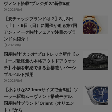
ヴメント搭載“プレジダス”新作5種
2026/8/6
【要チェックブランドは？】8月8日
（土）・9日（日）に開催が迫る第7回
アンティーク時計フェアで注目のブラ
ンドを紹介！
2026/8/6
国産時計“カシオ”プロトレック新作【シ
リーズ最軽量の本格アウトドアウオッ
チ】小物を収納できる新構造リバーシ
ブルベルト採用
2026/8/6
【小ぶりな32.1mmサイズで全5種】ソ
ーラー駆動ムーヴメント搭載モデル、
国産時計ブランド“Orient（オリエン
ト）”から