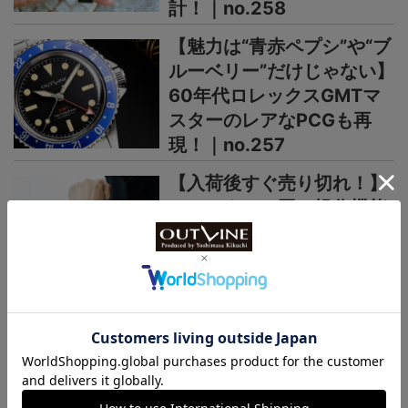
計！｜no.258
【魅力は“青赤ペプシ”や“ブ
ルーベリー”だけじゃない】
60年代ロレックスGMTマ
スターのレアなPCGも再
現！｜no.257
【入荷後すぐ売り切れ！】
ロレックスと同じ操作機能
で8万円の日本製GMT時計
がヨーロッパで高く評価さ
れるワケ｜no.256
＞＞＞もっと見る
日本未上陸ブランド
まるで夜空、パープルの多層文字盤