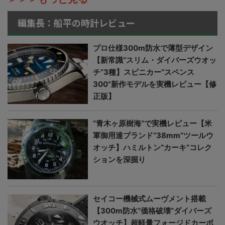
編集長：船平の時計レビュー
プロ仕様300m防水で薄型デザイン
【新常識“スリム・ダイバーズウオッ
チ”3種】スピニカー“スペンス
300”新作モデルを実機レビュー【修
正版】
“青木ヶ原樹海”で実機レビュー【米
軍御用達ブランド“38mm”ツールウ
オッチ】ハミルトン“カーキ”コレク
ションを深掘り
セイコー機械式ムーヴメント搭載
【300m防水“価格破壊”ダイバーズ
ウオッチ】超軽量フォージドカーボ