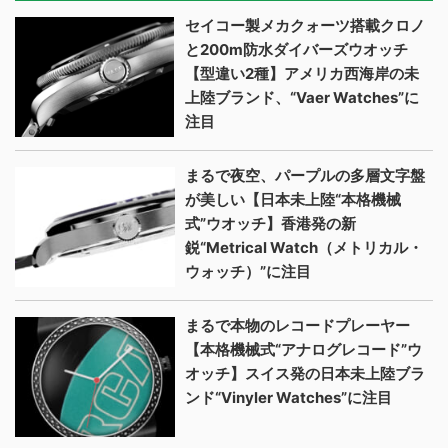
セイコー製メカクォーツ搭載クロノ
と200m防水ダイバーズウオッチ
【型違い2種】アメリカ西海岸の未
上陸ブランド、“Vaer Watches”に
注目
まるで夜空、パープルの多層文字盤
が美しい【日本未上陸“本格機械
式”ウオッチ】香港発の新
鋭“Metrical Watch（メトリカル・
ウォッチ）”に注目
まるで本物のレコードプレーヤー
【本格機械式“アナログレコード”ウ
オッチ】スイス発の日本未上陸ブラ
ンド“Vinyler Watches”に注目