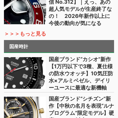
信 No.312】｜えっ、あの
超人気モデルが生産終了な
の！ 2026年新作以上に
今後の動向が気になる
＞＞＞もっと見る
国産時計
国産ブランド“カシオ”新作
【1万円以下で3種、夏仕様
の防水ウオッチ】10気圧防
水×アルミベゼル、デイリ
ーユースに最適な新機軸
国産ブランド“シチズン”新
作【中秋の名月を表現“ルナ
プログラム”限定モデル】硬