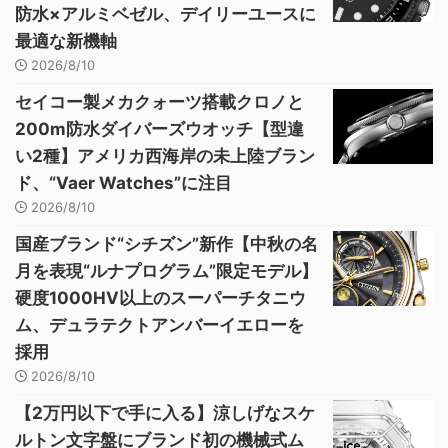
防水×アルミベゼル、デイリーユースに
最適な新機軸
2026/8/10
セイコー製メカクォーツ搭載クロノと
200m防水ダイバーズウオッチ【型違
い2種】アメリカ西海岸の未上陸ブラン
ド、“Vaer Watches”に注目
2026/8/10
国産ブランド“シチズン”新作【中秋の名
月を表現“ルナプログラム”限定モデル】
硬度1000HV以上のスーパーチタニウ
ム、デュラテクトアンバーイエローを
採用
2026/8/10
【2万円以下で手に入る】涼しげなスケ
ルトン文字盤にブランド初の機械式ム