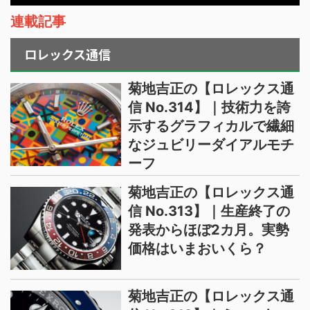
連載記事
ロレックス通信
菊地吉正の【ロレックス通
信 No.314】｜技術力を誇
示するグラフィカルで繊細
なジュビリーダイアルモチ
ーフ
菊地吉正の【ロレックス通
信 No.313】｜生産終了の
発表からほぼ2カ月。実勢
価格はいまおいくら？
菊地吉正の【ロレックス通