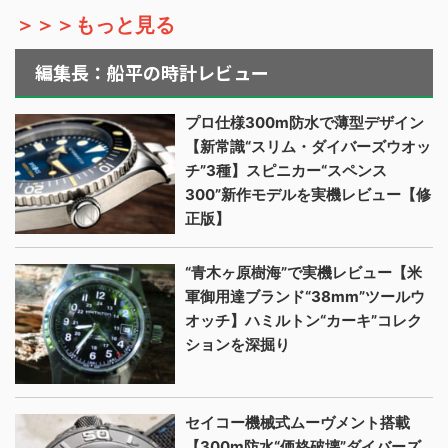
＞＞＞もっと見る
編集長：船平の時計レビュー
プロ仕様300m防水で薄型デザイン
【新常識“スリム・ダイバーズウオッ
チ”3種】スピニカー“スペンス
300”新作モデルを実機レビュー【修
正版】
“青木ヶ原樹海”で実機レビュー【米
軍御用達ブランド“38mm”ツールウ
オッチ】ハミルトン“カーキ”コレク
ションを深掘り
セイコー機械式ムーヴメント搭載
【300m防水“価格破壊”ダイバーズ