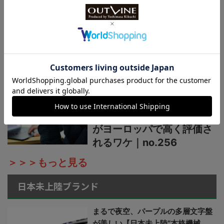
【魅力は“青赤ペプシ”や“ブ
ルーベリー”だけじゃない】
60年代ロレックスGMTマ
スターのレアなPCGも再
現！｜no.257
【入荷後すぐ売り切れ！】
ロレックスと同じ操作機能
で8万円の日本製GMT時計
がヨーロッパで高く評価さ
れるワケ｜no.256
＞＞＞もっと見る
日本未上陸ブランド
まるで夜空、パープルの多層文字盤
が美しい【日本未上陸“本格機械