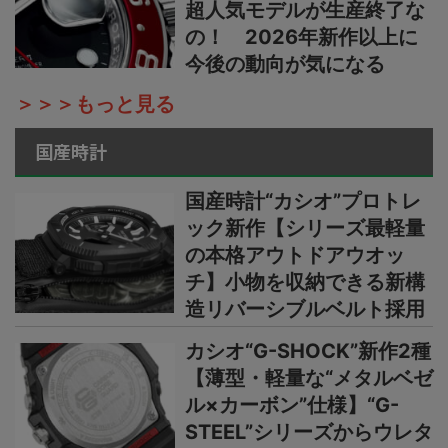
超人気モデルが生産終了な
の！ 2026年新作以上に
今後の動向が気になる
＞＞＞もっと見る
国産時計
国産時計“カシオ”プロトレ
ック新作【シリーズ最軽量
の本格アウトドアウオッ
チ】小物を収納できる新構
造リバーシブルベルト採用
カシオ“G-SHOCK”新作2種
【薄型・軽量な“メタルベゼ
ル×カーボン”仕様】“G-
STEEL”シリーズからウレタ