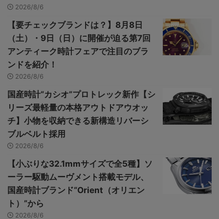
2026/8/6
【要チェックブランドは？】8月8日
（土）・9日（日）に開催が迫る第7回
アンティーク時計フェアで注目のブラ
ンドを紹介！
2026/8/6
国産時計“カシオ”プロトレック新作【シ
リーズ最軽量の本格アウトドアウオッ
チ】小物を収納できる新構造リバーシ
ブルベルト採用
2026/8/6
【小ぶりな32.1mmサイズで全5種】ソ
ーラー駆動ムーヴメント搭載モデル、
国産時計ブランド“Orient（オリエン
ト）”から
2026/8/6