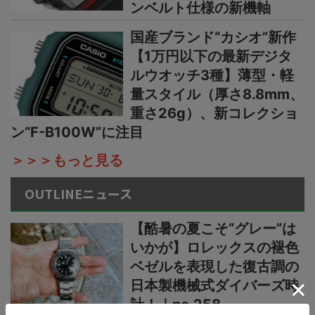
ンベルト仕様の新機軸
国産ブランド“カシオ”新作
【1万円以下の最新デジタ
ルウオッチ3種】薄型・軽
量スタイル（厚さ8.8mm、
重さ26g）、新コレクショ
ン“F-B100W”に注目
＞＞＞もっと見る
OUTLINEニュース
【酷暑の夏こそ“グレー”は
いかが】ロレックスの褪色
ベゼルを表現した復古調の
日本製機械式ダイバーズ時
計！｜no.258