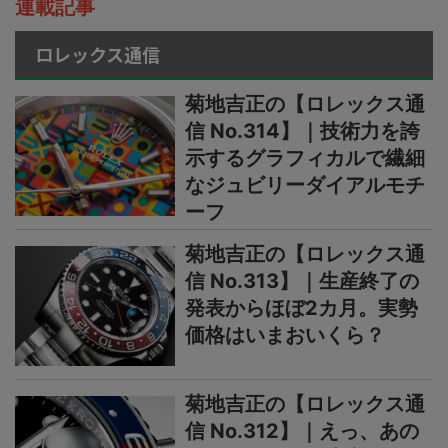
連載記事
ロレックス通信
菊地吉正の【ロレックス通
信 No.314】｜技術力を誇
示するグラフィカルで繊細
なジュビリーダイアルモチ
ーフ
菊地吉正の【ロレックス通
信 No.313】｜生産終了の
発表からほぼ2カ月。実勢
価格はいまおいくら？
菊地吉正の【ロレックス通
信 No.312】｜えっ、あの