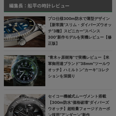
編集長：船平の時計レビュー
プロ仕様300m防水で薄型デザイン
【新常識“スリム・ダイバーズウオッ
チ”3種】スピニカー“スペンス
300”新作モデルを実機レビュー【修
正版】
“青木ヶ原樹海”で実機レビュー【米
軍御用達ブランド“38mm”ツールウ
オッチ】ハミルトン“カーキ”コレク
ションを深掘り
セイコー機械式ムーヴメント搭載
【300m防水“価格破壊”ダイバーズ
ウオッチ】超軽量フォージドカーボ
ン採用“アンダーン”新作