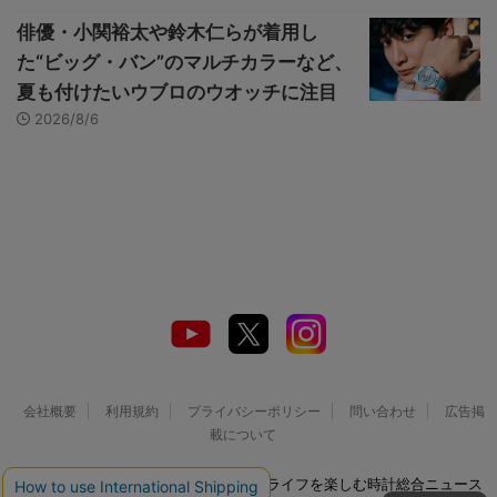
俳優・小関裕太や鈴木仁らが着用し
た“ビッグ・バン”のマルチカラーなど、
夏も付けたいウブロのウオッチに注目
2026/8/6
会社概要
利用規約
プライバシーポリシー
問い合わせ
広告掲
載について
© 2026 Watch LIFE NEWS｜ウオッチライフを楽しむ時計総合ニュース