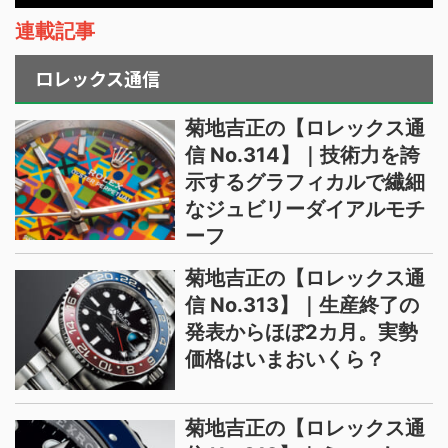
連載記事
ロレックス通信
菊地吉正の【ロレックス通
信 No.314】｜技術力を誇
示するグラフィカルで繊細
なジュビリーダイアルモチ
ーフ
菊地吉正の【ロレックス通
信 No.313】｜生産終了の
発表からほぼ2カ月。実勢
価格はいまおいくら？
菊地吉正の【ロレックス通