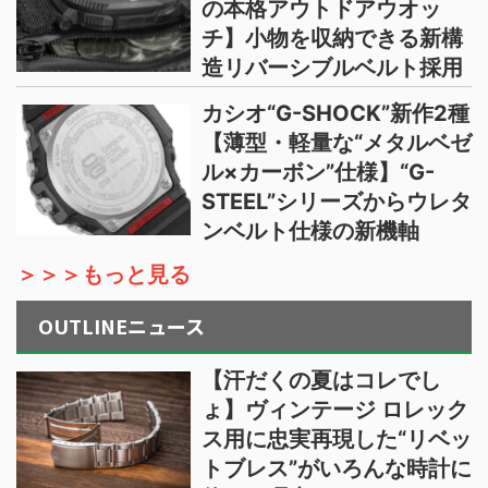
の本格アウトドアウオッ
チ】小物を収納できる新構
造リバーシブルベルト採用
カシオ“G-SHOCK”新作2種
【薄型・軽量な“メタルベゼ
ル×カーボン”仕様】“G-
STEEL”シリーズからウレタ
ンベルト仕様の新機軸
＞＞＞もっと見る
OUTLINEニュース
【汗だくの夏はコレでし
ょ】ヴィンテージ ロレック
ス用に忠実再現した“リベッ
トブレス”がいろんな時計に