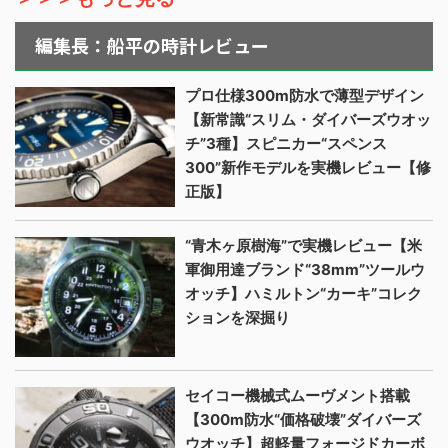
編集長：船平の時計レビュー
プロ仕様300m防水で薄型デザイン
【新常識“スリム・ダイバーズウオッ
チ”3種】スピニカー“スペンス
300”新作モデルを実機レビュー【修
正版】
“青木ヶ原樹海”で実機レビュー【米
軍御用達ブランド“38mm”ツールウ
オッチ】ハミルトン“カーキ”コレク
ションを深掘り
セイコー機械式ムーヴメント搭載
【300m防水“価格破壊”ダイバーズ
ウオッチ】超軽量フォージドカーボ