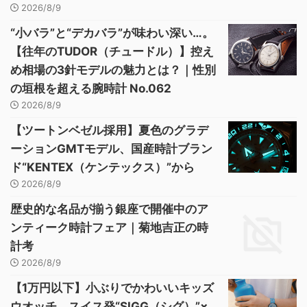
2026/8/9
“小バラ”と“デカバラ”が味わい深い…。
【往年のTUDOR（チュードル）】控え
め相場の3針モデルの魅力とは？｜性別
の垣根を超える腕時計 No.062
2026/8/9
【ツートンベゼル採用】夏色のグラデ
ーションGMTモデル、国産時計ブラン
ド“KENTEX（ケンテックス）”から
2026/8/9
歴史的な名品が揃う銀座で開催中のア
ンティーク時計フェア｜菊地吉正の時
計考
2026/8/9
【1万円以下】小ぶりでかわいいキッズ
ウオッチ、スイス発“SIGG（シグ）”×