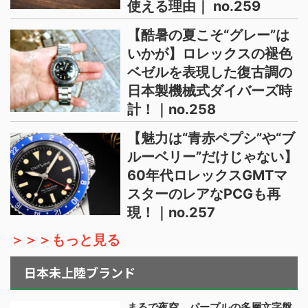
使える理由｜ no.259
【酷暑の夏こそ“グレー”は
いかが】ロレックスの褪色
ベゼルを表現した復古調の
日本製機械式ダイバーズ時
計！｜no.258
【魅力は“青赤ペプシ”や“ブ
ルーベリー”だけじゃない】
60年代ロレックスGMTマ
スターのレアなPCGも再
現！｜no.257
＞＞＞もっと見る
日本未上陸ブランド
まるで夜空、パープルの多層文字盤