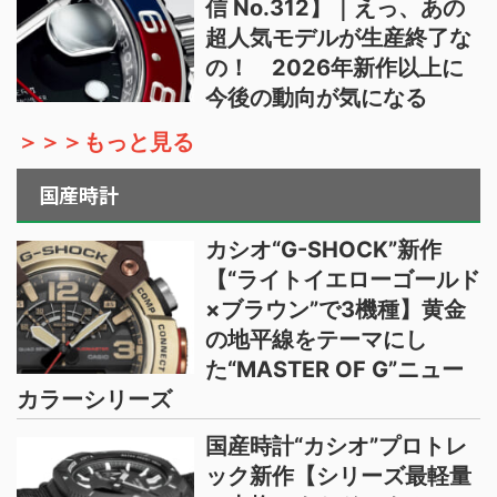
信 No.312】｜えっ、あの
超人気モデルが生産終了な
の！ 2026年新作以上に
今後の動向が気になる
＞＞＞もっと見る
国産時計
カシオ“G-SHOCK”新作
【“ライトイエローゴールド
×ブラウン”で3機種】黄金
の地平線をテーマにし
た“MASTER OF G”ニュー
カラーシリーズ
国産時計“カシオ”プロトレ
ック新作【シリーズ最軽量