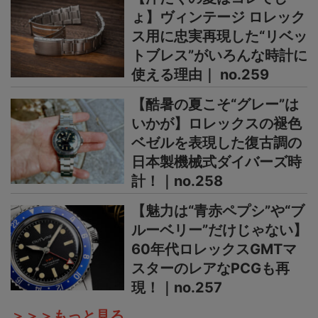
ょ】ヴィンテージ ロレック
ス用に忠実再現した“リベッ
トブレス”がいろんな時計に
使える理由｜ no.259
【酷暑の夏こそ“グレー”は
いかが】ロレックスの褪色
ベゼルを表現した復古調の
日本製機械式ダイバーズ時
計！｜no.258
【魅力は“青赤ペプシ”や“ブ
ルーベリー”だけじゃない】
60年代ロレックスGMTマ
スターのレアなPCGも再
現！｜no.257
＞＞＞もっと見る