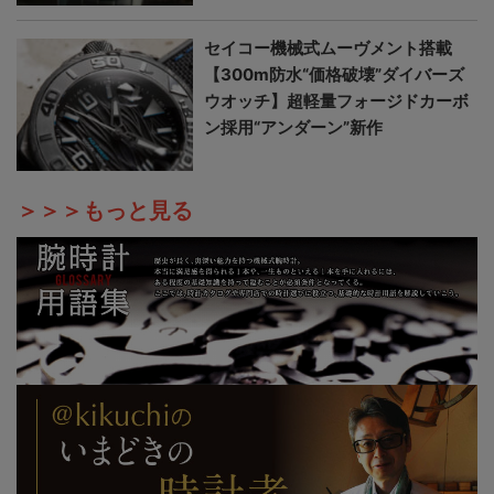
セイコー機械式ムーヴメント搭載
【300m防水“価格破壊”ダイバーズ
ウオッチ】超軽量フォージドカーボ
ン採用“アンダーン”新作
＞＞＞もっと見る