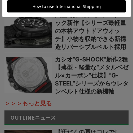
カラーシリーズ
国産時計“カシオ”プロトレ
ック新作【シリーズ最軽量
の本格アウトドアウオッ
チ】小物を収納できる新構
造リバーシブルベルト採用
カシオ“G-SHOCK”新作2種
【薄型・軽量な“メタルベゼ
ル×カーボン”仕様】“G-
STEEL”シリーズからウレタ
ンベルト仕様の新機軸
＞＞＞もっと見る
OUTLINEニュース
【汗だくの夏はコレでし