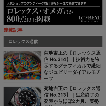
連載記事
ロレックス通信
菊地吉正の【ロレックス通
信 No.314】｜技術力を誇
示するグラフィカルで繊細
なジュビリーダイアルモチ
ーフ
菊地吉正の【ロレックス通
信 No.313】｜生産終了の
発表からほぼ2カ月。実勢