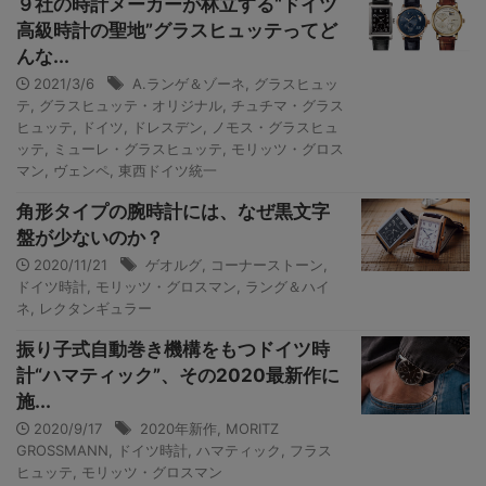
９社の時計メーカーが林立する“ドイツ
高級時計の聖地”グラスヒュッテってど
んな...
2021/3/6
A.ランゲ＆ゾーネ
,
グラスヒュッ
テ
,
グラスヒュッテ・オリジナル
,
チュチマ・グラス
ヒュッテ
,
ドイツ
,
ドレスデン
,
ノモス・グラスヒュ
ッテ
,
ミューレ・グラスヒュッテ
,
モリッツ・グロス
マン
,
ヴェンペ
,
東西ドイツ統一
角形タイプの腕時計には、なぜ黒文字
盤が少ないのか？
2020/11/21
ゲオルグ
,
コーナーストーン
,
ドイツ時計
,
モリッツ・グロスマン
,
ラング＆ハイ
ネ
,
レクタンギュラー
振り子式自動巻き機構をもつドイツ時
計“ハマティック”、その2020最新作に
施...
2020/9/17
2020年新作
,
MORITZ
GROSSMANN
,
ドイツ時計
,
ハマティック
,
フラス
ヒュッテ
,
モリッツ・グロスマン