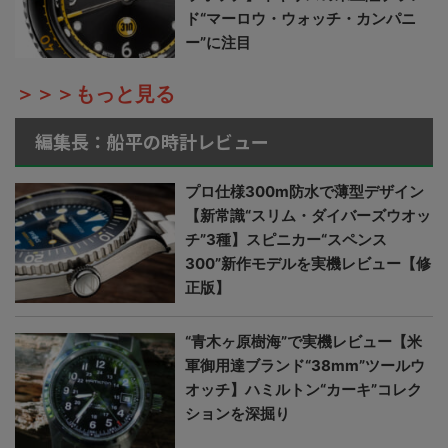
ド“マーロウ・ウォッチ・カンパニ
ー”に注目
＞＞＞もっと見る
編集長：船平の時計レビュー
プロ仕様300m防水で薄型デザイン
【新常識“スリム・ダイバーズウオッ
チ”3種】スピニカー“スペンス
300”新作モデルを実機レビュー【修
正版】
“青木ヶ原樹海”で実機レビュー【米
軍御用達ブランド“38mm”ツールウ
オッチ】ハミルトン“カーキ”コレク
ションを深掘り