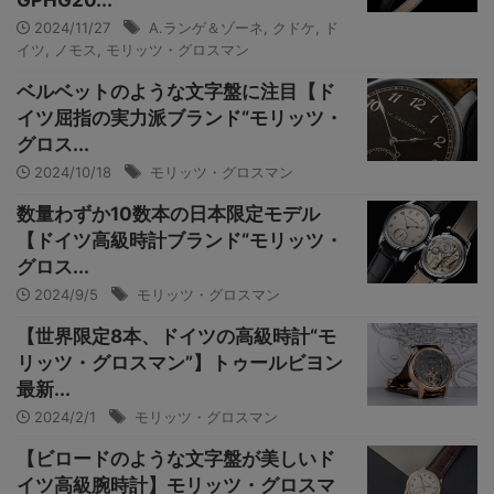
GPHG20...
2024/11/27
A.ランゲ＆ゾーネ
,
クドケ
,
ド
イツ
,
ノモス
,
モリッツ・グロスマン
ベルベットのような文字盤に注目【ド
イツ屈指の実力派ブランド“モリッツ・
グロス...
2024/10/18
モリッツ・グロスマン
数量わずか10数本の日本限定モデル
【ドイツ高級時計ブランド“モリッツ・
グロス...
2024/9/5
モリッツ・グロスマン
【世界限定8本、ドイツの高級時計“モ
リッツ・グロスマン”】トゥールビヨン
最新...
2024/2/1
モリッツ・グロスマン
【ビロードのような文字盤が美しいド
イツ高級腕時計】モリッツ・グロスマ