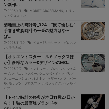
ン新作...
2026/4/1
MORITZ GROSSMANN
,
モリッ
ツ・グロスマン
菊地吉正の時計考_024｜“観て愉しむ”
手巻き式腕時計の一番の魅力はやっ
ぱ...
2025/11/30
ベヌー37
,
モリッツ・グロスマ
ン
,
手巻き式
【オリエントスター、ルミノックスほ
か】多様なカラー&デザインのMO...
2025/9/7
アントワーヌ プレジウソ ジュネ
ーブ
,
オリエントスター
,
クエルボ・イ・ソブリノ
ス
,
コーニッシュ
,
ハミルトン
,
マザー・オブ・パー
ル
,
モリッツ・グロスマン
,
ルミノックス
,
ヴァルド
ホフ
【ドイツ時計の祭典が本日11月27日か
ら！】独の最高峰ブランドや