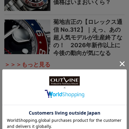
価格はいまおいくら？
菊地吉正の【ロレックス通
信 No.312】｜えっ、あの
超人気モデルが生産終了な
の！ 2026年新作以上に
今後の動向が気になる
＞＞＞もっと見る
国産時計
カシオ“G-SHOCK”新作
【“ライトイエローゴールド
×ブラウン”で3機種】黄金
の地平線をテーマにし
た“MASTER OF G”ニュー