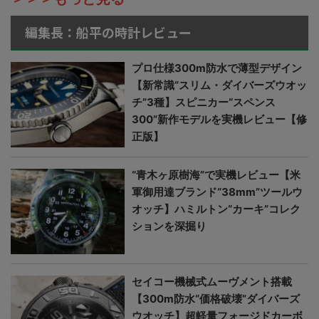
編集長：船平の時計レビュー
プロ仕様300m防水で薄型デザイン
【新常識“スリム・ダイバーズウオッ
チ”3種】スピニカー“スペンス
300”新作モデルを実機レビュー【修
正版】
“青木ヶ原樹海”で実機レビュー【米
軍御用達ブランド“38mm”ツールウ
オッチ】ハミルトン“カーキ”コレク
ションを深掘り
セイコー機械式ムーヴメント搭載
【300m防水“価格破壊”ダイバーズ
ウオッチ】超軽量フォージドカーボ