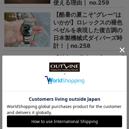
使える理由｜ no.259
【酷暑の夏こそ“グレー”は
いかが】ロレックスの褪色
ベゼルを表現した復古調の
日本製機械式ダイバーズ時
計！｜no.258
【魅力は“青赤ペプシ”や“ブ
ルーベリー”だけじゃない】
60年代ロレックスGMTマ
スターのレアなPCGも再
現！｜no.257
＞＞＞もっと見る
日本未上陸ブランド
まるで夜空、パープルの多層文字盤