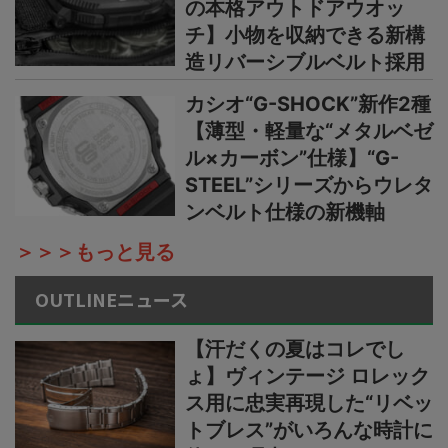
の本格アウトドアウオッ
チ】小物を収納できる新構
造リバーシブルベルト採用
カシオ“G-SHOCK”新作2種
【薄型・軽量な“メタルベゼ
ル×カーボン”仕様】“G-
STEEL”シリーズからウレタ
ンベルト仕様の新機軸
＞＞＞もっと見る
OUTLINEニュース
【汗だくの夏はコレでし
ょ】ヴィンテージ ロレック
ス用に忠実再現した“リベッ
トブレス”がいろんな時計に