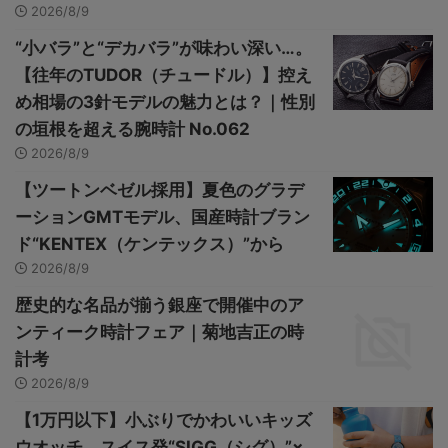
2026/8/9
“小バラ”と“デカバラ”が味わい深い…。
【往年のTUDOR（チュードル）】控え
め相場の3針モデルの魅力とは？｜性別
の垣根を超える腕時計 No.062
2026/8/9
【ツートンベゼル採用】夏色のグラデ
ーションGMTモデル、国産時計ブラン
ド“KENTEX（ケンテックス）”から
2026/8/9
歴史的な名品が揃う銀座で開催中のア
ンティーク時計フェア｜菊地吉正の時
計考
2026/8/9
【1万円以下】小ぶりでかわいいキッズ
ウオッチ、スイス発“SIGG（シグ）”×