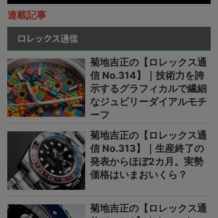
連載記事
ロレックス通信
菊地吉正の【ロレックス通
信 No.314】｜技術力を誇
示するグラフィカルで繊細
なジュビリーダイアルモチ
ーフ
菊地吉正の【ロレックス通
信 No.313】｜生産終了の
発表からほぼ2カ月。実勢
価格はいまおいくら？
菊地吉正の【ロレックス通