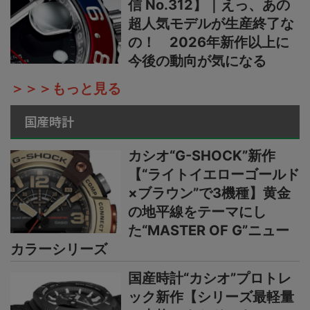
信 No.312】｜えっ、あの
超人気モデルが生産終了な
の！ 2026年新作以上に
今後の動向が気になる
＞＞＞もっと見る
国産時計
カシオ“G-SHOCK”新作
【“ライトイエローゴールド
×ブラウン”で3機種】黄金
の地平線をテーマにし
た“MASTER OF G”ニュー
カラーシリーズ
国産時計“カシオ”プロトレ
ック新作【シリーズ最軽量