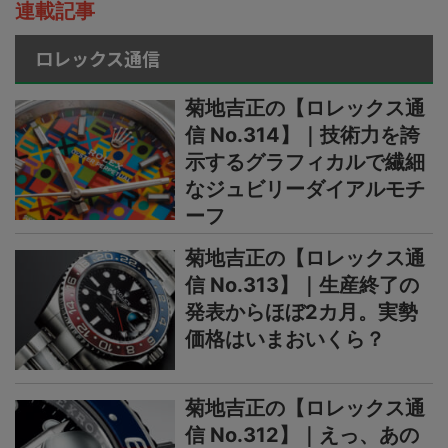
連載記事
ロレックス通信
菊地吉正の【ロレックス通
信 No.314】｜技術力を誇
示するグラフィカルで繊細
なジュビリーダイアルモチ
ーフ
菊地吉正の【ロレックス通
信 No.313】｜生産終了の
発表からほぼ2カ月。実勢
価格はいまおいくら？
菊地吉正の【ロレックス通
信 No.312】｜えっ、あの