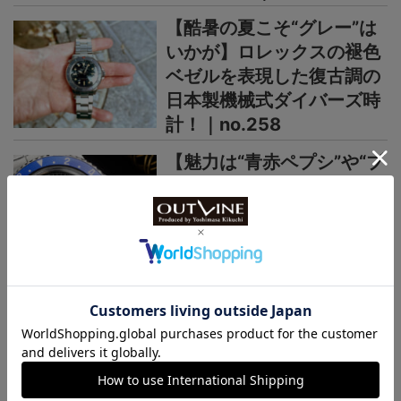
【酷暑の夏こそ“グレー”は
いかが】ロレックスの褪色
ベゼルを表現した復古調の
日本製機械式ダイバーズ時
計！｜no.258
【魅力は“青赤ペプシ”や“ブ
ルーベリー”だけじゃない】
60年代ロレックスGMTマ
スターのレアなPCGも再
現！｜no.257
＞＞＞もっと見る
日本未上陸ブランド
まるで夜空、パープルの多層文字盤