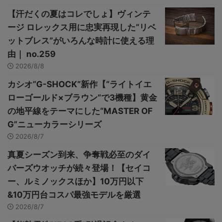
【汗だくの夏はコレでしょ】ヴィンテ
ージ ロレックス用に忠実再現した“リベ
ットブレス”がいろんな時計に使える理
由｜ no.259
2026/8/8
カシオ“G-SHOCK”新作【“ライトイエ
ローゴールド×ブラウン”で3機種】黄金
の地平線をテーマにした“MASTER OF
G”ニューカラーシリーズ
2026/8/7
真夏シーズン到来、争奪戦必至のダイ
バーズウオッチが続々登場！【セイコ
ー、ルミノックスほか】10万円以下
&10万円台コスパ最強モデルを厳選
2026/8/7