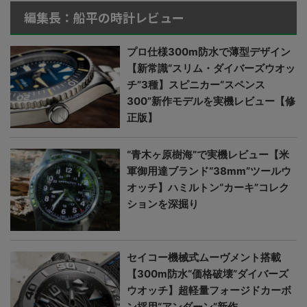
編集長：船平の時計レビュー
プロ仕様300m防水で薄型デザイン
【新常識“スリム・ダイバーズウオッ
チ”3種】スピニカー“スペンス
300”新作モデルを実機レビュー【修
正版】
“青木ヶ原樹海”で実機レビュー【米
軍御用達ブランド“38mm”ツールウ
オッチ】ハミルトン“カーキ”コレク
ションを深掘り
セイコー機械式ムーヴメント搭載
【300m防水“価格破壊”ダイバーズ
ウオッチ】超軽量フォージドカーボ
ン採用“アンダーン”新作