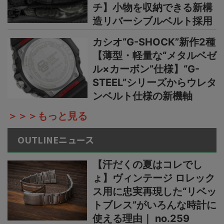
チ】小物を収納できる新構
造リバーシブルベルト採用
カシオ“G-SHOCK”新作2種
【薄型・軽量な“メタルベゼ
ル×カーボン”仕様】“G-
STEEL”シリーズからウレタ
ンベルト仕様の新機軸
＞＞＞もっと見る
OUTLINEニュース
【汗だくの夏はコレでし
ょ】ヴィンテージ ロレック
ス用に忠実再現した“リベッ
トブレス”がいろんな時計に
使える理由｜ no.259