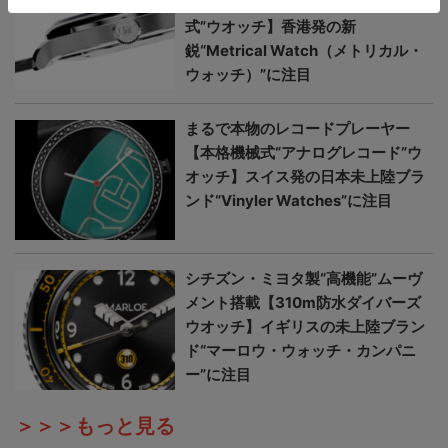
が美しい【日本未上陸“本格機械
式”ウオッチ】香港発の新
鋭“Metrical Watch（メトリカル・
ウォッチ）”に注目
まるで本物のレコードプレーヤー
【本格機械式“アナログレコード”ウ
オッチ】スイス発の日本未上陸ブラ
ンド“Vinyler Watches”に注目
シチズン・ミヨタ製“高機能”ムーヴ
メント搭載【310m防水ダイバーズ
ウオッチ】イギリスの未上陸ブラン
ド“マーロウ・ウォッチ・カンパニ
ー”に注目
＞＞＞もっと見る