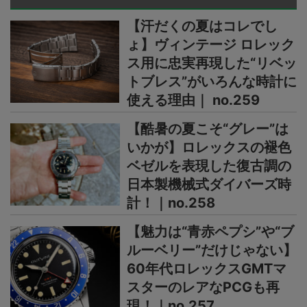
【汗だくの夏はコレでし
ょ】ヴィンテージ ロレック
ス用に忠実再現した“リベッ
トブレス”がいろんな時計に
使える理由｜ no.259
【酷暑の夏こそ“グレー”は
いかが】ロレックスの褪色
ベゼルを表現した復古調の
日本製機械式ダイバーズ時
計！｜no.258
【魅力は“青赤ペプシ”や“ブ
ルーベリー”だけじゃない】
60年代ロレックスGMTマ
スターのレアなPCGも再
現！｜no.257