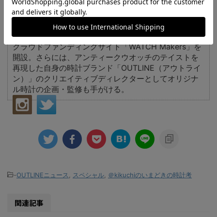
時計専門誌「パワーウオッチ」を筆頭に「ロービー
ト」、「タイムギア」などの時計雑誌を次々に生み出
す。現在、発行人兼総編集長として刊行数は年間20冊
以上にのぼる。また、近年では、業界初の時計専門の
クラウドファンディングサイト「WATCH Makers」を
開設。さらには、アンティークウオッチのテイストを
再現した自身の時計ブランド「OUTLINE（アウトライ
ン）」のクリエイティブディレクターとしてオリジナ
ル時計の企画・監修も手がける。
-
OUTLINEニュース
,
スペシャル
,
＠kikuchiのいまどきの時計考
関連記事