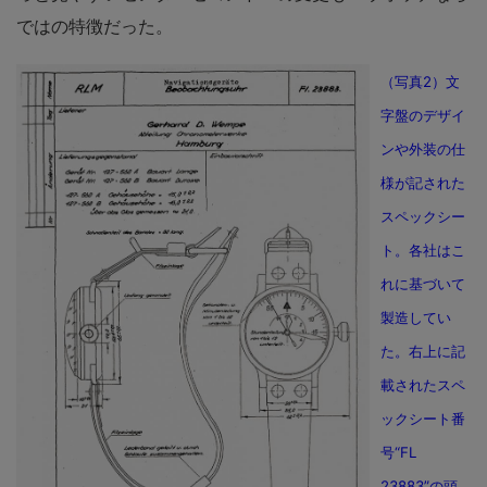
ではの特徴だった。
（写真2）文
字盤のデザイ
ンや外装の仕
様が記された
スペックシー
ト。各社はこ
れに基づいて
製造してい
た。右上に記
載されたスペ
ックシート番
号“FL
23883”の頭