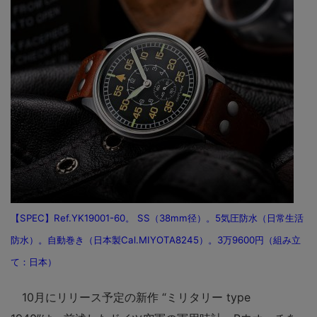
【SPEC】Ref.YK19001-60。 SS（38mm径）。5気圧防水（日常生活
防水）。自動巻き（日本製Cal.MIYOTA8245）。3万9600円（組み立
て：日本）
10月にリリース予定の新作 “ミリタリー type