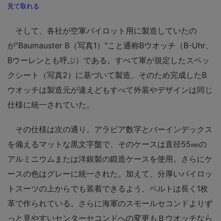
見て取れる
そして、各社が空軍パイロット用に製造していたの
が“Baumauster B（写真1）”こと通称Bウオッチ（B-Uhr、
Bウーレンとも呼ぶ）である。すべて軍が規定したスペッ
クシート（写真2）に基づいて製造。そのため完成したB
ウオッチは製造元が違えどもすべて外装やデザインは同じ
仕様に統一されていた。
その仕様は次の通り。アラビア数字とバーインデックス
を備えるマットな黒文字盤で、そのケースは直径55㎜の
アルミニウムまたは洋銀製の鍛造ケースを使用。さらにケ
ースの色はグレーに統一された。加えて、分厚いパイロッ
トスーツの上からでも装着できるよう、ベルトは長く1枚
革で作られている。さらに海軍のスモールセコンドよりず
っと見やすいセンターセコンドへの変更もＢウオッチなら