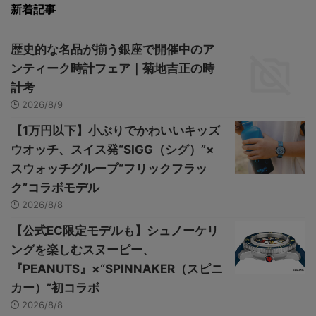
新着記事
歴史的な名品が揃う銀座で開催中のア
ンティーク時計フェア｜菊地吉正の時
計考
2026/8/9
【1万円以下】小ぶりでかわいいキッズ
ウオッチ、スイス発“SIGG（シグ）”×
スウォッチグループ“フリックフラッ
ク”コラボモデル
2026/8/8
【公式EC限定モデルも】シュノーケリ
ングを楽しむスヌーピー、
『PEANUTS』×“SPINNAKER（スピニ
カー）”初コラボ
2026/8/8