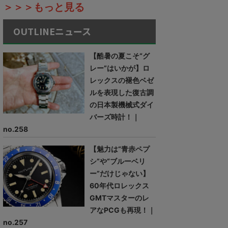
＞＞＞もっと見る
OUTLINEニュース
【酷暑の夏こそ“グ
レー”はいかが】ロ
レックスの褪色ベゼ
ルを表現した復古調
の日本製機械式ダイ
バーズ時計！｜
no.258
【魅力は“青赤ペプ
シ”や“ブルーベリ
ー”だけじゃない】
60年代ロレックス
GMTマスターのレ
アなPCGも再現！｜
no.257