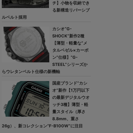
チ】小物を収納でき
る新構造リバーシブ
ルベルト採用
カシオ“G-
SHOCK”新作2種
【薄型・軽量な“メ
タルベゼル×カーボ
ン”仕様】“G-
STEEL”シリーズか
らウレタンベルト仕様の新機軸
国産ブランド“カシ
オ”新作【1万円以下
の最新デジタルウオ
ッチ3種】薄型・軽
量スタイル（厚さ
8.8mm、重さ
26g）、新コレクション“F-B100W”に注目