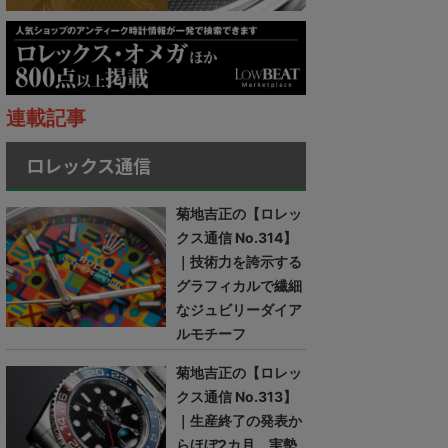
連載記事
ロレックス通信
菊地吉正の【ロレッ
クス通信 No.314】
｜技術力を誇示する
グラフィカルで繊細
なジュビリーダイア
ルモチーフ
菊地吉正の【ロレッ
クス通信 No.313】
｜生産終了の発表か
らほぼ2カ月。実勢