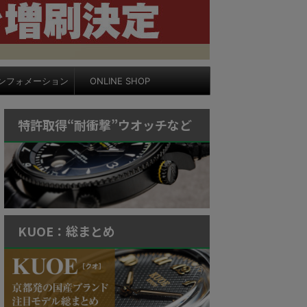
ンフォメーション
ONLINE SHOP
特許取得“耐衝撃”ウオッチなど
KUOE：総まとめ