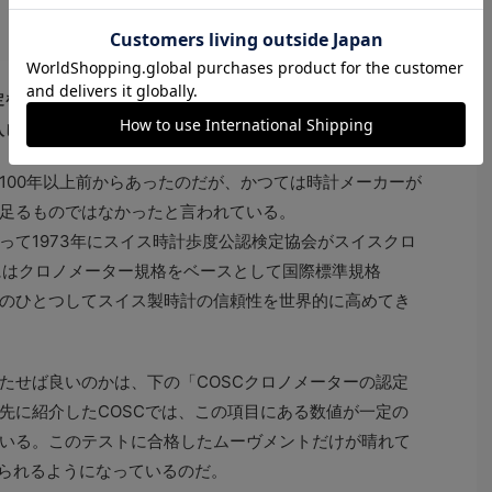
定を受けたことの証明として上のタグが付属していた（注：現在は
入しているためタグが変更された）
00年以上前からあったのだが、かつては時計メーカーが
足るものではなかったと言われている。
て1973年にスイス時計歩度公認検定協会がスイスクロ
にはクロノメーター規格をベースとして国際標準規格
検定のひとつしてスイス製時計の信頼性を世界的に高めてき
せば良いのかは、下の「COSCクロノメーターの認定
先に紹介したCOSCでは、この項目にある数値が一定の
いる。このテストに合格したムーヴメントだけが晴れて
得られるようになっているのだ。