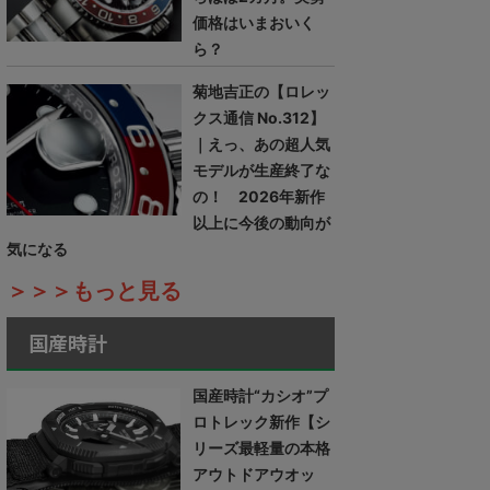
価格はいまおいく
ら？
菊地吉正の【ロレッ
クス通信 No.312】
｜えっ、あの超人気
モデルが生産終了な
の！ 2026年新作
以上に今後の動向が
気になる
＞＞＞もっと見る
国産時計
国産時計“カシオ”プ
ロトレック新作【シ
リーズ最軽量の本格
アウトドアウオッ