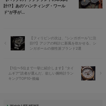
計!?】あの“ハンティング・ワール
ド”が手が...
【フィリピンの次は、“シンガポール”に注
目!?】アジアの時計に新風を吹かせる、シ
ンガポールの個性派ブランド2選
【1位〜5位まで一挙に紹介します】“タイ
ムギア”読者が選んだ、欲しい腕時計ラン
キングTOP10-後編
Watch LIFE NEWS