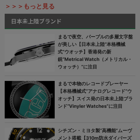
＞＞＞もっと見る
日本未上陸ブランド
まるで夜空、パープルの多層文字盤
が美しい【日本未上陸“本格機械
式”ウオッチ】香港発の新
鋭“Metrical Watch（メトリカル・
ウォッチ）”に注目
まるで本物のレコードプレーヤー
【本格機械式“アナログレコード”ウ
オッチ】スイス発の日本未上陸ブラ
ンド“Vinyler Watches”に注目
シチズン・ミヨタ製“高機能”ムーヴ
メント搭載【310m防水ダイバーズ