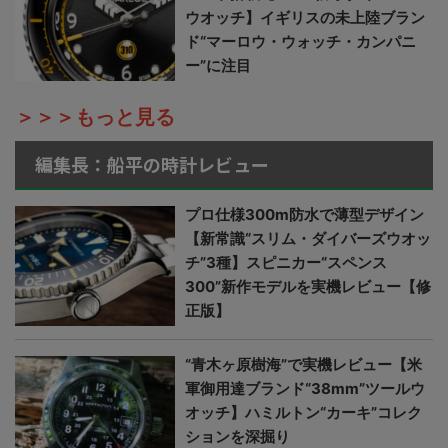
ウオッチ】イギリスの未上陸ブラン
ド“マーロウ・ウォッチ・カンパニ
ー”に注目
＞＞＞もっと見る
編集長：船平の時計レビュー
プロ仕様300m防水で薄型デザイン
【新常識“スリム・ダイバーズウオッ
チ”3種】スピニカー“スペンス
300”新作モデルを実機レビュー【修
正版】
“青木ヶ原樹海”で実機レビュー【米
軍御用達ブランド“38mm”ツールウ
オッチ】ハミルトン“カーキ”コレク
ションを深掘り