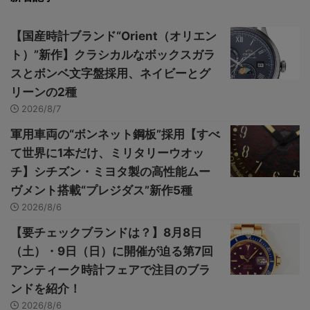
【国産時計ブランド“Orient（オリエン
ト）”新作】クラシカルなボックスガラ
スとボンベ文字盤採用、ネイビーとグ
リーンの2種
2026/8/7
軍用車両の“ボンネット鋼板”採用【すべ
て世界に1本だけ、ミリタリーウオッ
チ】シチズン・ミヨタ製の高性能ムー
ヴメント搭載“プレジダス”新作5種
2026/8/6
【要チェックブランドは？】8月8日
（土）・9日（日）に開催が迫る第7回
アンティーク時計フェアで注目のブラ
ンドを紹介！
2026/8/6