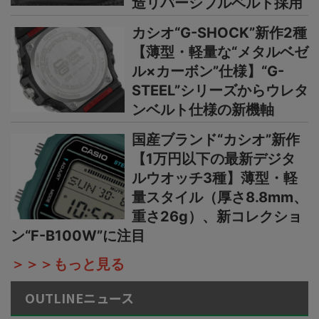
造リバーシブルベルト採用
カシオ“G-SHOCK”新作2種
【薄型・軽量な“メタルベゼ
ル×カーボン”仕様】“G-
STEEL”シリーズからウレタ
ンベルト仕様の新機軸
国産ブランド“カシオ”新作
【1万円以下の最新デジタ
ルウオッチ3種】薄型・軽
量スタイル（厚さ8.8mm、
重さ26g）、新コレクショ
ン“F-B100W”に注目
＞＞＞もっと見る
OUTLINEニュース