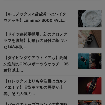
【ルミノックス×岩城滉一のバイク
ウオッチ】Luminox 3000 FALL...
【ドイツ連邦軍採用、幻のクロノグ
ラフを復刻】初飛行の日付に基づい
た148本限...
【ダイビングやアウトドアも】高耐
久性能のGPSスポーツウオッチ 95
種類以上...
【ロレックスよりも今注目はカルテ
ィエ！？】旧型モデルの需要が上
昇、その人気の...
【バッグのトップブランドの本気時