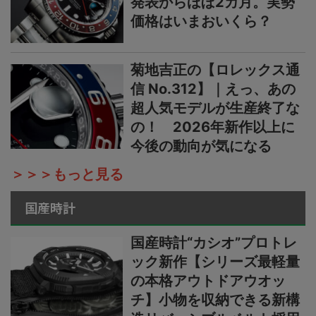
発表からほぼ2カ月。実勢
価格はいまおいくら？
菊地吉正の【ロレックス通
信 No.312】｜えっ、あの
超人気モデルが生産終了な
の！ 2026年新作以上に
今後の動向が気になる
＞＞＞もっと見る
国産時計
国産時計“カシオ”プロトレ
ック新作【シリーズ最軽量
の本格アウトドアウオッ
チ】小物を収納できる新構