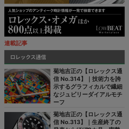
連載記事
ロレックス通信
菊地吉正の【ロレックス通
信 No.314】｜技術力を誇
示するグラフィカルで繊細
なジュビリーダイアルモチ
ーフ
菊地吉正の【ロレックス通
信 No.313】｜生産終了の