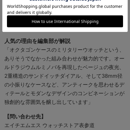
■Ref.MTNJ01。SS（径38mm径）。10気圧防
水。クォーツ（Cal.Miyota 1L45）。3万9600円
人気の理由を編集部が解説
「オクタゴンケースのミリタリーウオッチという、
ありそうでなかった組み合わせが魅力的です。オー
ルドラジウムルミノバを再現したベージュの夜光、
2重構造のサンドイッチダイアル、そして38mm径
の小振りなケースなど、アンティークを思わせるデ
ィテールとモダンなデザインのコンビネーションが
独創的な雰囲気を醸し出しています」
【問い合わせ先】
エイチエムエス ウォッチストア表参道