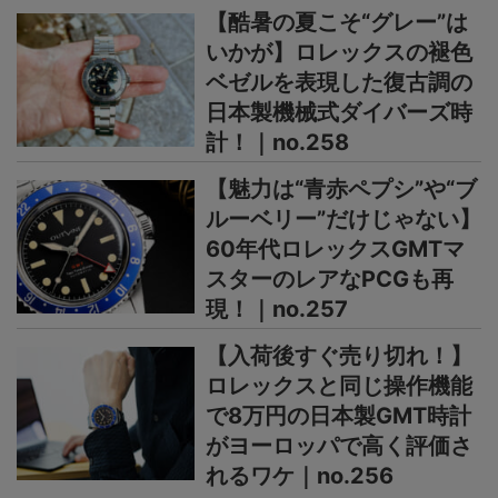
【酷暑の夏こそ“グレー”は
いかが】ロレックスの褪色
ベゼルを表現した復古調の
日本製機械式ダイバーズ時
計！｜no.258
【魅力は“青赤ペプシ”や“ブ
ルーベリー”だけじゃない】
60年代ロレックスGMTマ
スターのレアなPCGも再
現！｜no.257
【入荷後すぐ売り切れ！】
ロレックスと同じ操作機能
で8万円の日本製GMT時計
がヨーロッパで高く評価さ
れるワケ｜no.256